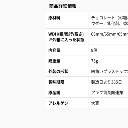
商品詳細情報
原材料
チョコレート（砂糖
ウダー／乳化剤、香
WDH(幅/奥行/高さ)
65mm/65mm/65m
※外箱に入った状態
内容量
9個
総重量
73g
外装の形状
四角いプラスチック
賞味期限
製造日より365日
原産国
アラブ首長国連邦
アレルゲン
大豆