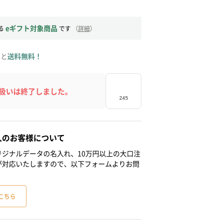
eギフト対象商品
る
です
（
詳細
）
ると
送料無料！
扱いは終了しました。
人のお客様について
ジナルデータの名入れ、10万円以上の大口注
が対応いたしますので、以下フォームよりお問
こちら