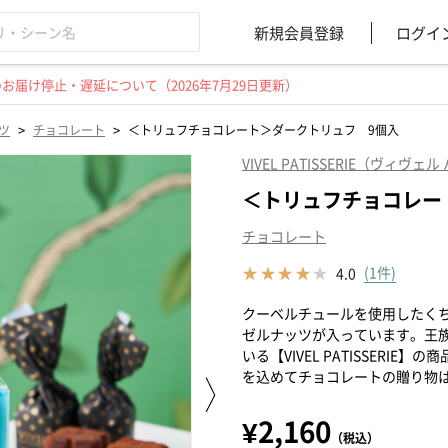
新規会員登録
ログイ
届け停止・遅延について（2026年7月29日更新）
>
>
ツ
チョコレート
＜トリュフチョコレート＞ダークトリュフ 9個入
VIVEL PATISSERIE（ヴィヴ
＜トリュフチョコレー
チョコレート
(1件)
4.0
クーベルチュールを使用したく
ゼルナッツが入っています。王
いる【VIVEL PATISSERI
を込めてチョコレートの贈り物
¥2,160
（税込）