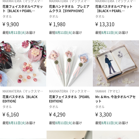
■洗濯時はネット洗いがおすすめです
商品オプション情報
お届けボックスオプション
配送用のダンボールを装飾いたします。お相手のご住所に直接お
送りする際に人気のオプションです。お相手に直接手渡しする場
合は、紙袋との併用もおすすめです。
ダンボール装飾（ひま
ダンボール装飾（チュ
ダンボール装
わり）（720円）
ーリップ）（720円）
イトピンク×