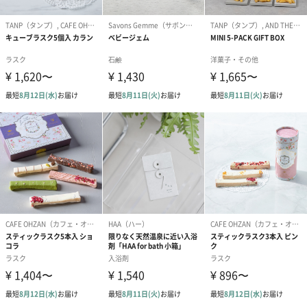
わり）（1,880円）
ーン）（1,650円）
（1,650円）
ドライフラワー・プリザーブドフラワー
自然のお花で作ったドライフラワー・プリザーブドフラワーを同
梱します。
一部花材が写真と異なる場合がございます。予めご了承くださ
い。パッケージに入れてお届けします。
プリザーブドフラワー
プリザーブドフラワー
アミュレット 
ブーケ（ピンク）
ブーケ（ブルー）
ク）（1,500円
（2,580円）
（2,580円）