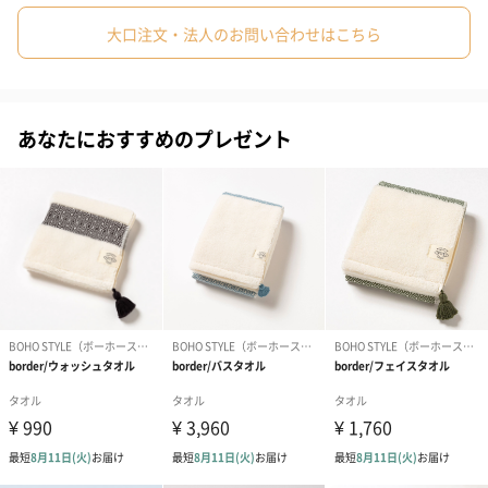
大口注文・法人のお問い合わせはこちら
#親戚男性
#親戚女性
#妹
#兄
#同僚男性
#同僚女性
今治タオルブランド認定
#上司男性
#上司女性
#祖父
#祖母
#父親
#夫
今治のタオルメーカーで組織される
#男性
#男友達
#彼氏
#40代
#50代
#30代
あなたにおすすめのプレゼント
『四国タオル工業組合』が定める
独自の認定基準に合格し、
#20代後半
#70代
#60代
#20代前半
高品質のタオル商品であることを保証されています。
[第2019-1793号]
高品質のウォッシュタオル
ソフトな肌触りのウォッシュタオルです。
ボヘミアンな民族調に
NYソーホーの都会感覚なテイストをあわせたデザインが、