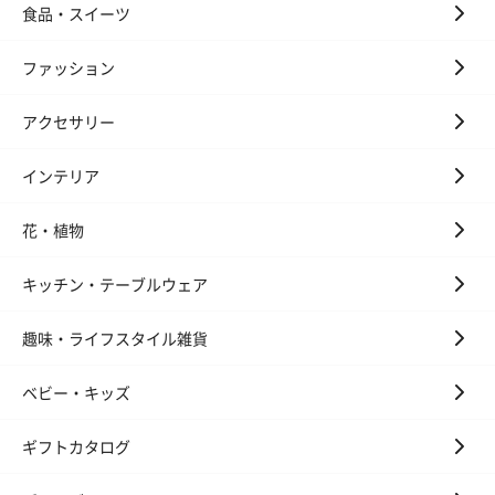
お酒を同梱してお届けいたします。
食品・スイーツ
※20歳未満の方への酒類の販売はいたしません。
ファッション
アクセサリー
インテリア
花・植物
プレミアムビール イネ
実楽山田錦 特別純米
ジョニ－ウォ
ディット（712円）
酒（655円）
ブラック１２年（
キッチン・テーブルウェア
円）
趣味・ライフスタイル雑貨
おつまみ・その他
ベビー・キッズ
お酒にぴったりのおつまみ・サプリを同梱してお届けいたしま
す。
ギフトカタログ