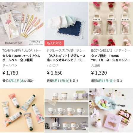
ぬいぐるみ
愛らしいぬいぐるみを同梱してお届けします。
誕生日・記念日・出産祝いなどのシーンにおすすめです。
フラワーテディベア
テディベア（バニラ）
テディベア（
（2,390円）
（1,760円）
ル）（1,760円
紅茶・コーヒー・スイーツ
紅茶・コーヒー・スイーツを同梱してお届けいたします。ギフト