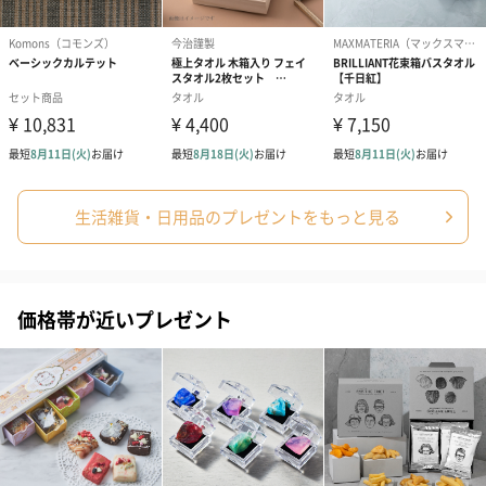
ブライダルロリポップ
ブライダルロリポップ
今治タオルケ
ドレス（いちご味)
タキシード（コーラ味)
ンドタオル・
（1,122円）
（1,122円）
タオル）（3,4
生花
生花のブーケを同梱します。
生活雑貨・日用品のプレゼントをもっと見る
※9-15時にご注文いただく場合、最短のお届け可能日が通常より
も1日遅くなります。
価格帯が近いプレゼント
シーズンブーケ（ひま
ブーケ（ホワイトグリ
ブーケ（ピン