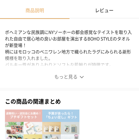
商品説明
レビュー
ボヘミアンな民族調にNYソーホーの都会感覚なテイストを取り入
れた自由で居心地の良いお部屋を演出するBOHO STYLEのタオル
が新登場！
柄にはモロッコのベニワレン地方で織られたラグにみられる菱形
模様を取り入れました。
バルキー性がありふわりとソフトな肌触りが特徴です。
もっと見る
ボヘミアンな民族調×NYソーホーの都会感覚なテイスト
この商品の関連まとめ
この度、ボヘミアンな民族調に
NYソーホーの都会感覚なテイストを取り入れた
自由で居心地の良いお部屋を演出する
BOHO STYLEのタオルが新登場！