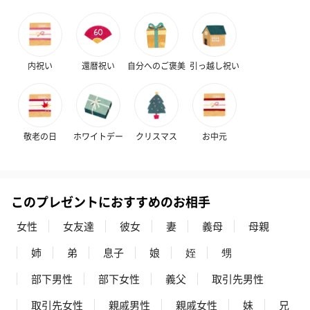
（ブルー）（748円）
（イエロー）（748円）
【Thank you】
円）
内祝い
還暦祝い
自分へのご褒美
引っ越し祝い
ハンドタオル・ハンカチ
ハンドタオル・ハンカチを同梱してお届けいたします。ギフトへ
の＋αにおすすめです。
敬老の日
ホワイトデー
クリスマス
お中元
このプレゼントにおすすめのお相手
女性
女友達
彼女
妻
義母
母親
姉
弟
息子
娘
姪
甥
花束ハンドタオル（ピ
花束ハンドタオル（ブ
花束ハンドタ
部下男性
部下女性
義父
取引先男性
ンク）（1,760円）
ルー）（1,760円）
ワイト）（1,7
取引先女性
親戚男性
親戚女性
妹
兄