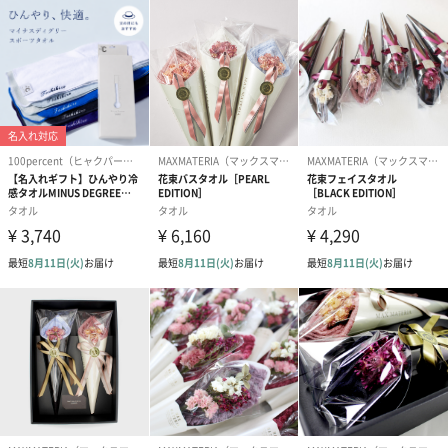
素材の魅力を引き立てます。
日頃の感謝を込めて贈るのはいかがですか？
商品詳細情報
素材
綿100％ タッセル付き
製造年
2020年
生産地
日本製
サイズ/容量
34cm×36cm
重さ
58g
お届け内容
OPP袋入り
その他留意事
■色物は若干色落ちするすることがありますので、
項
白いものとは分けてお洗いください
■製品の特性上、多少毛羽落ちすることがあります