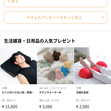
と見る
タオルのプレゼントをもっと見る
生活雑貨・日用品の人気プレゼント
コットン巾着 【誕生
コットン巾着 【誕生
コットン巾着 
日】（グレー）M（550
日】（スモーキーピン
とう】 M（55
円）
ク）M（550円）
のしカード
商品の形質上、のしを直接添付できない商品にのし風のカードを
同梱します。
※のし下はご記入いただけません。
※カードのデザインは一部変更する場合があります。