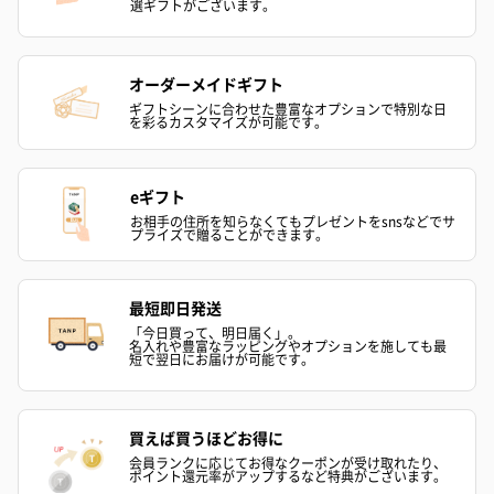
選ギフトがございます。
オーダーメイドギフト
ギフトシーンに合わせた豊富なオプションで特別な日
を彩るカスタマイズが可能です。
eギフト
ゼリーバウム カット
麦わらパンダバウム
3層デザート 
（レモン＆紅茶）（432
（バナナ味）（540円）
ェ〜国産フル
お相手の住所を知らなくてもプレゼントをsnsなどでサ
プライズで贈ることができます。
円）
り〜 3号（86
最短即日発送
スキンケアグッズ
「今日買って、明日届く」。
名入れや豊富なラッピングやオプションを施しても最
短で翌日にお届けが可能です。
スキンケアグッズを同梱してお届けします。
買えば買うほどお得に
会員ランクに応じてお得なクーポンが受け取れたり、
ポイント還元率がアップするなど特典がございます。