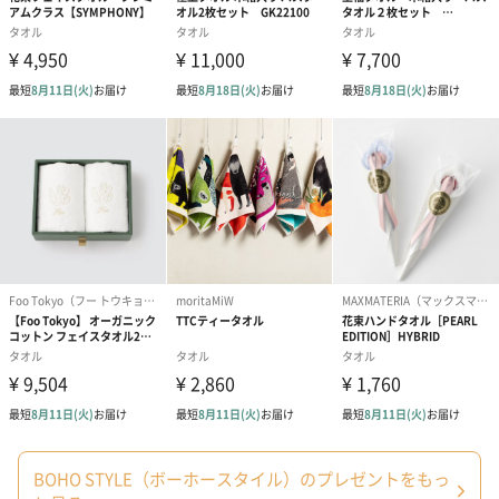
誕生日や結婚祝い・出産祝いなど、様々なシーンのメッセージカ
ードを同梱します。
メッセージカードや封筒のデザインは一部変更する場合がありま
す。
写真付きメッセージカ
写真付きメッセージカ
【誕生日】Hap
ード（680円）
ード（Thank you）ピ
Birthday ホ
ンク（680円）
刷なし）（11
ラッピング
ギフトラッピングを施してお届けいたします。
BOHO STYLE（ボーホースタイル）のプレゼントをもっ