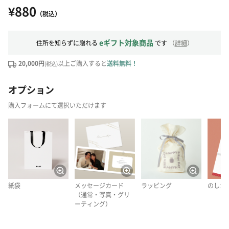
¥880
（税込）
eギフト対象商品
住所を知らずに贈れる
です
（
詳細
）
20,000円
以上ご購入すると
送料無料！
(税込)
オプション
購入フォームにて選択いただけます
紙袋
メッセージカード
ラッピング
のしカ
（通常・写真・グリ
ーティング）