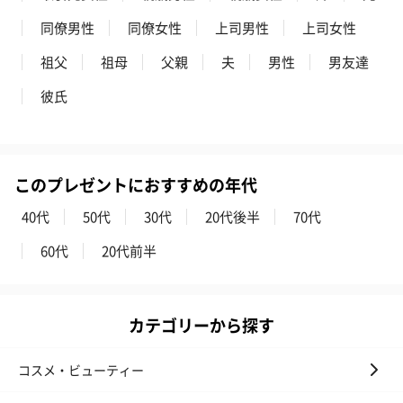
同僚男性
同僚女性
上司男性
上司女性
キャンドル・お香
祖父
祖母
父親
夫
男性
男友達
キャンドル・お香を同梱してお届けいたします。
彼氏
このプレゼントにおすすめの年代
40代
50代
30代
20代後半
70代
60代
20代前半
フラッグカプセル：イ
フラッグカプセル：イ
ショートイン
ンセンススティック
ンセンススティック
（GRAPE AND
（END）（880円）
（St.OSMANTHUS）
（880円）
（880円）
カテゴリーから探す
コスメ・ビューティー
お酒