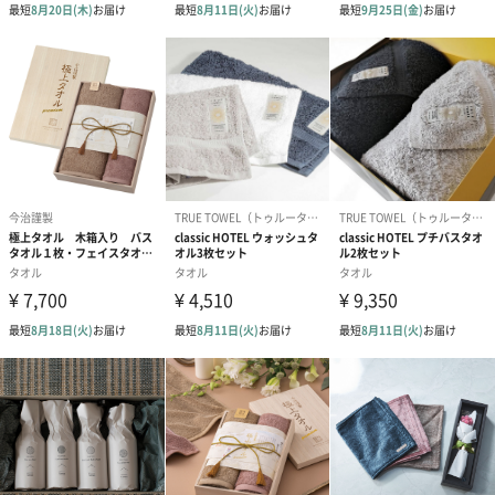
結婚祝い（御結婚御
出産祝い（御出産御
内祝い_蝶結び
祝）（110円）
祝）（110円）
（110円）
結婚祝いちょい足しギフト
結婚祝いギフトへの＋αにおすすめです。新生活を彩るギフトオプ
ションをご用意いたしました。
商品と同梱してお届けいたします。