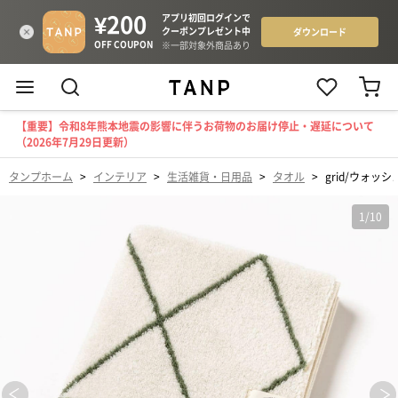
【重要】令和8年熊本地震の影響に伴うお荷物のお届け停止・遅延について
（2026年7月29日更新）
タンプホーム
>
インテリア
>
生活雑貨・日用品
>
タオル
>
grid/ウォッ
1
/
10