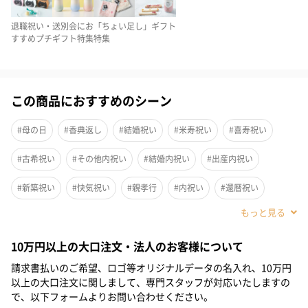
自分らしいスタイルを持ち、自信を持って、
くらしを楽しみで満たすことが
退職祝い・送別会にお
「ちょい足し」ギフト
ちょっとだけ上手な方にぴったりです。
すすめプチギフト特集
特集
柄にはモロッコのベニワレン地方で
織られたラグにみられる菱形模様を取り入れました。
この商品におすすめのシーン
これは嫁入り道具として使われ、菱形には
#母の日
#香典返し
#結婚祝い
#米寿祝い
#喜寿祝い
「家を守る」といういわれがあると言われています。
#古希祝い
#その他内祝い
#結婚内祝い
#出産内祝い
バルキー性がありふわりとソフトな肌触りが特徴です。
#新築祝い
#快気祝い
#親孝行
#内祝い
#還暦祝い
#自分へのご褒美
#引っ越し祝い
#敬老の日
#ホワイトデー
grid -グリッド
10万円以上の大口注文・法人のお客様について
#クリスマス
#お中元
#女性
#女友達
#彼女
#妻
請求書払いのご希望、ロゴ等オリジナルデータの名入れ、10万円
#義母
#母親
#姉
#弟
#息子
#娘
#姪
#甥
オシャレなタッセルがアクセントです。
以上の大口注文に関しまして、専門スタッフが対応いたしますの
で、以下フォームよりお問い合わせください。
#部下男性
#部下女性
#義父
#取引先男性
#取引先女性