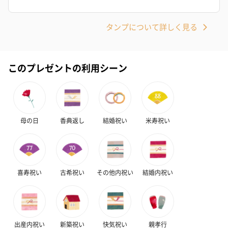
タンプについて詳しく見る
ハンドクリーム3本セッ
シャワージェル＆ハン
シャワージェ
ト【ありがとう】
ドクリーム（ピンクグ
ドクリーム（
（1,100円）
レープフルーツ）
ッシュローズ）（
このプレゼントの利用シーン
（2,145円）
円）
リラックスグッズ
母の日
香典返し
結婚祝い
米寿祝い
リラックスグッズを同梱してお届けします。
喜寿祝い
古希祝い
その他内祝い
結婚内祝い
出産内祝い
新築祝い
快気祝い
親孝行
かき氷入浴剤4点セット
かき氷入浴剤4点セット
バスフラワー