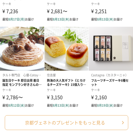
商品詳細情報
原材料
乳等を主要原料とする食品（国内製造）、牛乳、クリ
ームチーズ、砂糖、鶏卵、ナパージュ、準チョコレー
ト、マスカルポーネチーズ、抹茶、小麦粉、でん粉、
水あめ、バター、ゼラチン/トレハロース、乳化剤、ク
チナシ色素、ゲル化剤（ペクチン）、メタリン酸Na、
酸味料、安定剤（増粘多糖類）、保存料（二酸化硫
黄）、（一部に小麦・卵・乳成分・大豆・ゼラチンを
含む）
幅/奥行/高さ
幅：145mm
奥行：145mm
高さ：50mm
外装の形状
四角い紙箱
賞味期限
冷凍状態で発送日から30日以上
原産国
日本
アレルゲン
小麦・卵・乳成分・ゼラチン・大豆 ※くるみを使用し
た設備で製造しています
京都ヴェネトのプレゼントをもっと見る
お届け方法
冷凍便にて『冷凍状態』でお届けいたします