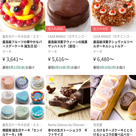
昔に学び新しきを創る古都とイタリアの異文化をリミックスする
ことで、新世界への扉が開くと「京都ヴェネト」は考えます。
日本 京都×イタリア ヴェネト州の架け橋になる。
京都ヴェネトは温故知新、異文化の架け橋のブランドです。
見た目も美しい人気のチーズケーキで癒しのひと時を
京都ヴェネトで一番の人気商品、「宇治抹茶生チーズケーキ」は
見た目も美しい大人のためのチーズケーキです。
日頃の感謝を込めたプレゼントとしてはもちろん、自分へのご褒
美としてお勧めのお品です。