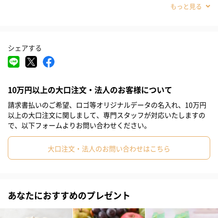
#法人
#古希祝い
#喜寿祝い
#米寿祝い
#クリスマス
#結婚祝い
#母の日
#父の日
#お祝い
#お礼
抹茶を贅沢に楽しめる大人なチーズケーキ
シェアする
#パーティー
#サプライズ
#お中元
#誕生日
大人のためのチーズケーキ
#バレンタイン
#ホワイトデー
#敬老の日
#入学祝い
3層構造で織りなす繊細な味わいが特長です
10万円以上の大口注文・法人のお客様について
#就職祝い
#引っ越し祝い
#自分へのご褒美
#退職祝い
上層はレアチーズのムース：北海道産マスカルポーネ。下層は抹
請求書払いのご希望、ロゴ等オリジナルデータの名入れ、10万円
茶のベイクドチーズケーキ：北海道産クリームチーズ。表面と中
#義母
#妹
#姉
#息子
#娘
#姪
#甥
#部下男性
以上の大口注文に関しまして、専門スタッフが対応いたしますの
で、以下フォームよりお問い合わせください。
#部下女性
#義父
#兄
#取引先男性
#取引先女性
大口注文・法人のお問い合わせはこちら
#親戚男性
#親戚女性
#男子中学生
#女子中学生
見た目も鮮やかな仕上がりはまさに芸術
#男子高校生
#女子高校生
#祖母
#彼氏
#女友達
抹茶ベイクドチーズケーキと濃厚レアチーズケーキの2層仕立てに
あなたにおすすめのプレゼント
#男友達
#男性
#女性
#夫
#妻
#父親
#母親
なっており断面も鮮やか。表面と中層のみずみずしい抹茶ナパー
ジュが彩りを加えます。
#彼女
#祖父
#上司女性
#上司男性
#同僚女性