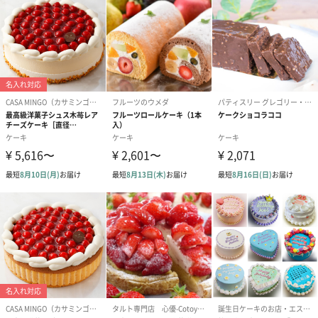
#同僚男性
#男子大学生
#女子大学生
#弟
#10代
お届けと解凍方法について
#20代前半
#20代後半
#30代
#40代
#50代
#70代
#80代
#90代
#60代
こちらの商品は【冷凍便】でお届けし、【冷凍状態】でのお渡し
となります。
お召し上がりの際は、下記の内容を参考に解凍を行ってくださ
い。
※半解凍でも美味しくお召し上がりいただけます。
ｰｰｰｰｰｰｰｰｰｰｰｰｰｰｰｰｰｰｰｰｰｰｰｰｰｰｰｰｰｰｰｰｰｰｰｰｰｰｰｰｰｰｰｰｰｰｰ
■冷凍状態で発送日から30日以上
・商品記載の賞味期限内に10℃以下の冷蔵庫内で解凍してくださ
い。
・解凍後は冷蔵庫に保管の上、解凍を開始してから48時間以内に