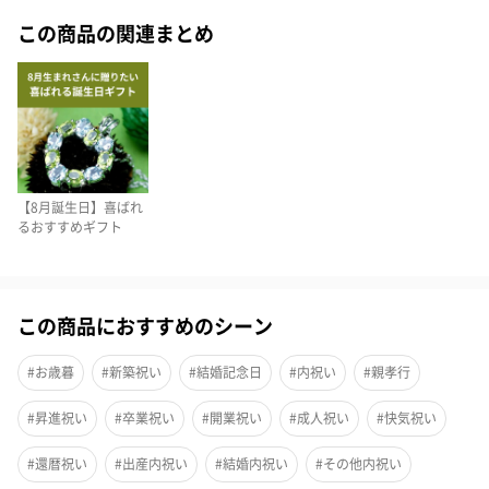
この商品の関連まとめ
【8月誕生日】喜ばれ
るおすすめギフト
宇治抹茶の香りを最大限に活かしたチーズケーキ
この商品におすすめのシーン
宇治抹茶の香りを最大限に活かすため、数種類のクリームチーズ
をブレンドしています。
#お歳暮
#新築祝い
#結婚記念日
#内祝い
#親孝行
世界に1つだけのフルオーダーのクリームチーズを使用した「宇治
抹茶生チーズケーキ ジェミニ」はベイクドチーズとチーズムー
#昇進祝い
#卒業祝い
#開業祝い
#成人祝い
#快気祝い
スの表面に抹茶のナパージュをかけ、濃い抹茶の苦みを感じられ
#還暦祝い
#出産内祝い
#結婚内祝い
#その他内祝い
るチーズケーキです。