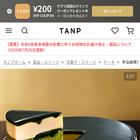
【重要】令和8年熊本地震の影響に伴うお荷物のお届け停止・遅延について
（2026年7月29日更新）
タンプホーム
>
食品・スイーツ
>
洋菓子・スイーツ
>
ケーキ
>
宇治抹茶生
1
/
17