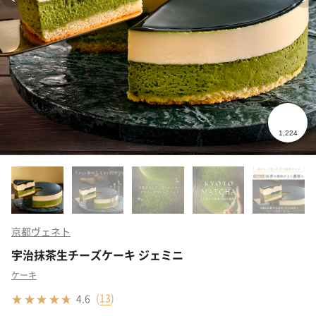
京都ヴェネト
宇治抹茶生チーズケーキ ジェミニ
ケーキ
(
13
)
4.6