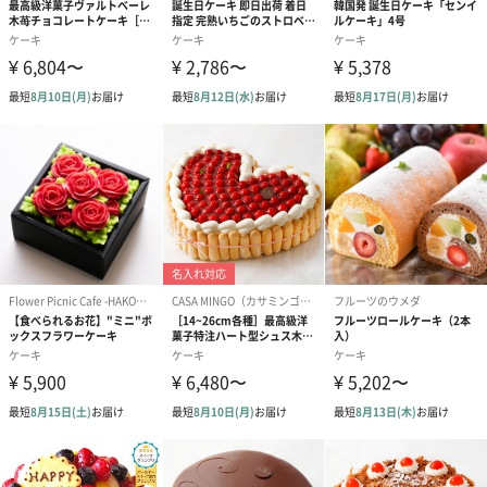
1年に一度のお誕生日は特別なケーキでお祝い！
金のバースデー・ピック＆キャンドル5本セットをお付けした「バ
ースデーVer.」もご用意しております。ケーキがより華やかにな
り、見た目も可愛らしく特別な日にぴったりです。
バースデーVer.はこちら
「京都ヴェネト」
日本の京都×イタリアのヴェネト州は共に古都であり、多くの芸
術や学びのインスピレーションを産みだしてきた街。
その長い歴史の中で「建築」「芸術」「文化」が根強く現存し、