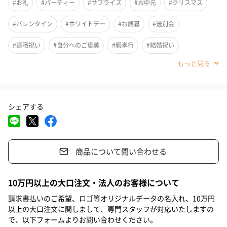
#お礼
#パーティー
#サプライズ
#お中元
#クリスマス
#バレンタイン
#ホワイトデー
#お歳暮
#送別会
ショコラはピエール・エルメの大好きな素材のひとつ。
#退職祝い
#自分へのご褒美
#親孝行
#結婚祝い
パティスリー界のピカソと称される彼のショコラには、独特の輝
#米寿祝い
#喜寿祝い
#開業祝い
#古希祝い
#法人
き、まろやかさ、芳香があります。
#出産内祝い
#内祝い
#還暦祝い
#引っ越し祝い
印象深いミルクチョコレートと、甘酸っぱいパッションフルーツ
シェアする
とが完璧に調和している「モガドール」やショコラとマカロン、2
#就職祝い
#入学祝い
#敬老の日
#お祝い
#香典返し
つのユニバースを融合したショコラ オ マカロンなど、独創的な12
#その他内祝い
#結婚内祝い
#新築祝い
#快気祝い
種14個を詰め合わせました。
商品について問い合わせる
#成人祝い
#卒業祝い
#昇進祝い
#父の日
#女子高校生
#女友達
#義母
#女性
#女子中学生
#妻
#母親
10万円以上の大口注文・法人のお客様について
#小学生高学年の女の子
#彼女
#女子大学生
#部下男性
請求書払いのご希望、ロゴ等オリジナルデータの名入れ、10万円
【ピエール・エルメ・パリ】
以上の大口注文に関しまして、専門スタッフが対応いたしますの
#部下女性
#取引先男性
#取引先女性
#同僚男性
で、以下フォームよりお問い合わせください。
ピエール・エルメ