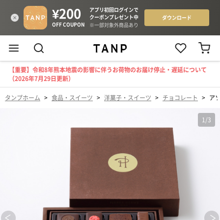
【重要】令和8年熊本地震の影響に伴うお荷物のお届け停止・遅延について
（2026年7月29日更新）
タンプホーム
>
食品・スイーツ
>
洋菓子・スイーツ
>
チョコレート
>
アソ
1
/
3