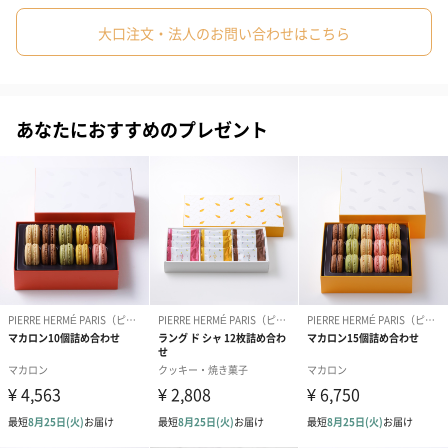
#同僚女性
#上司男性
#上司女性
#男友達
#親戚女性
大口注文・法人のお問い合わせはこちら
21世紀のパティスリー界を先導する第一人者。
4代続くアルザスのパティシエの家系に生まれ、14歳のときガスト
#親戚男性
#小学生高学年の男の子
#男子中学生
#男子高校生
ン･ルノートルの元で修業を始める。
#義父
#妹
#甥
#姪
#娘
#息子
#姉
#兄
あなたにおすすめのプレゼント
常に創造性あふれる菓子作りに挑戦し続け、独自の“オート・パテ
#弟
#男子大学生
#祖父
#祖母
#父親
#夫
#男性
ィスリー”（高級菓子）のノウハウの伝授にも意欲を燃やしてい
る。
#彼氏
#20代前半
#20代後半
#30代
#10代
#40代
#50代
多くのスイーツファンから絶賛を浴び、同業のパティシエたちか
らも畏敬されている。
その鬼才ぶりは世界的に認められ、ヴォーグ誌から“パティスリー
界のピカソ”と称賛された。
1998年、自身のブランド【ピエール・エルメ・パリ】として東京
赤坂のホテルニューオータニ内に初出店し、2001年にはパリのボ
ナパルト通りにもブティックをオープン。2007年、レジオン・ド
ヌール勲章シュヴァリエを受章。