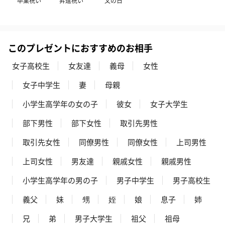
卒業祝い
昇進祝い
父の日
このプレゼントにおすすめのお相手
女子高校生
女友達
義母
女性
女子中学生
妻
母親
小学生高学年の女の子
彼女
女子大学生
部下男性
部下女性
取引先男性
取引先女性
同僚男性
同僚女性
上司男性
上司女性
男友達
親戚女性
親戚男性
小学生高学年の男の子
男子中学生
男子高校生
義父
妹
甥
姪
娘
息子
姉
兄
弟
男子大学生
祖父
祖母