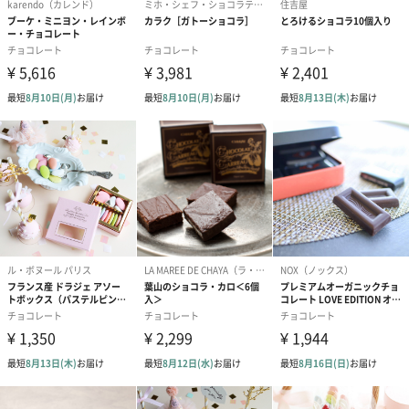
内容
アンフィニマン ヴァニーユ、ショコラ オ マカロン ク
ロエ、モガドール、オマージュ、アンフィニマン ショ
コラ オ レ、アラベラ、マカッサル、イスパハン、フル
ール ド プルニエ イスパハン、バルタザー、ドルツェ
ッツァ、 ショコラ オ レ エ テ マッチャ、アンフィニマ
ン アシエンダ エレオノール、アンフィニマン プラリ
ネ マイス 各1
※季節により詰合わせ内容が変更になる場合がござい
ます
幅・奥行き・
168・176・37(mm)
高さ
賞味期限
発送日より約30日間
原産国
フランス
アレルゲン
乳・卵
※詰合わせ内容により変動いたします
配送について
クール便（冷蔵）でお届けいたします