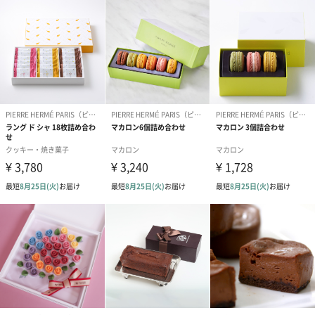
現在、国際的なプロ菓子職人協会「ルレ・デセール」の副会長と
しても活躍している。
そして2016年、《世界のベストレストラン 55アカデミー》より
「世界の最優秀パティシエ賞」を受賞した。
【ピエール・エルメ・パリ】は高名なコルベール委員会に所属
し、パリ、ストラスブール、ニース、ロンドン、ドバイ、ドー
ハ、東京、横浜、大阪、神戸、京都、香港、ソウル、バンコク、
およびマカオなどに事業展開している。
※季節によりフレーバーとパッケージが変更となる場合が
ございます。
商品詳細情報