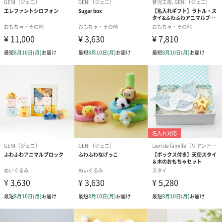
メッセージカード（通常・写真・グリーティング）
誕生日や結婚祝い・出産祝いなど、様々なシーンのメッセージカ
ードを同梱します。
メッセージカードや封筒のデザインは一部変更する場合がありま
す。
写真付きメッセージカ
写真付きメッセージカ
【誕生日】Hap
ード（680円）
ード（Thank you）ピ
Birthday ホ
ンク（680円）
刷なし）（11