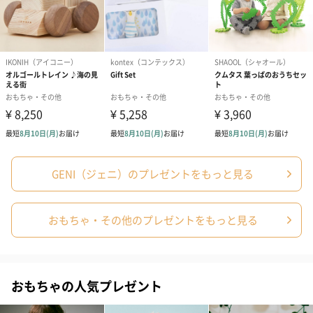
ト【ありがとう】
ドクリーム（ピンクグ
ドクリーム（
（1,100円）
レープフルーツ）
ッシュローズ）（
（2,145円）
円）
リラックスグッズ
リラックスグッズを同梱してお届けします。
GENI（ジェニ）のプレゼントをもっと見る
おもちゃ・その他のプレゼントをもっと見る
かき氷入浴剤4点セット
かき氷入浴剤4点セット
バスフラワー
（ブルー）（748円）
（イエロー）（748円）
【Thank you】
円）
おもちゃの人気プレゼント