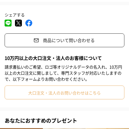
#小学生低学年の女の子
#0-1歳
#2歳
#3歳
#4歳
子どもに合わせたおもちゃづくり
シェアする
#5歳
#6-9歳
手指や思考の発達に見合った遊び方のデザイン。
子どもの好奇心を引き付ける色づかい。
幼児教室で得た学びが、知育玩具づくり一筋に歩んできた経験と
商品について問い合わせる
ひとつになって、
長く安心して使える品質のおもちゃを作り続けています。
10万円以上の大口注文・法人のお客様について
請求書払いのご希望、ロゴ等オリジナルデータの名入れ、10万円
以上の大口注文に関しまして、専門スタッフが対応いたしますの
で、以下フォームよりお問い合わせください。
商品詳細情報
材質
天然木、鉄、ポリプロピレン
大口注文・法人のお問い合わせはこちら
W/D/H
208/175/205(mm)
外装の形状
化粧箱
あなたにおすすめのプレゼント
重さ
530