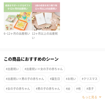
丸・三角・四角・台形など色んな形のビーズを指でつまんでくる
くるビーズ遊び、
動物たちを動かしてごっこ遊び、またビーズと動物で物語を作っ
たりと、
お子様の年齢や興味に合わせて、長く遊んで頂けます。
6~12ヶ月の出産祝い
12ヶ月以上の出産祝
い
「GENI（ジェニ）」
この商品におすすめのシーン
おもちゃで笑顔を世界中の子どもたちに
#出産祝い
#出産祝い×女の子の赤ちゃん
ヨーロッパからの高価な輸入品が中心だった時期から、
おもちゃを作り続けている
#出産祝い×男の子の赤ちゃん
#誕生日
#お祝い
#クリスマス
兵庫県にある木製知育玩具メーカーです。
自社で運営している幼児教室と連携し
#女の子の赤ちゃん
#男の子の赤ちゃん
#姪
#甥
#息子
検証結果に基づいた、商品開発を行っています。
#娘
#女の子
#男の子
#小学生低学年の男の子