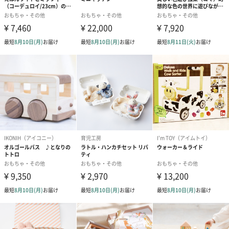
シーズンブーケ（ひま
ブーケ（ホワイトグリ
ブーケ（ピン
わり）（1,880円）
ーン）（1,650円）
（1,650円）
ドライフラワー・プリザーブドフラワー
自然のお花で作ったドライフラワー・プリザーブドフラワーを同
梱します。
一部花材が写真と異なる場合がございます。予めご了承くださ
い。パッケージに入れてお届けします。