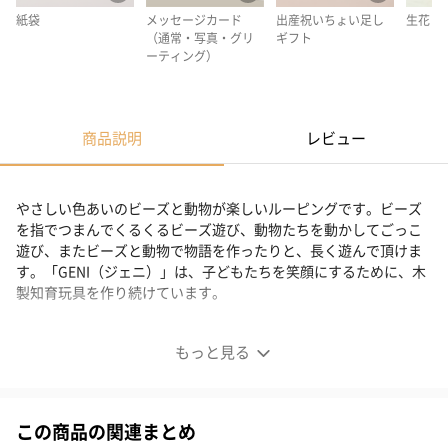
紙袋
メッセージカード
出産祝いちょい足し
生花
（通常・写真・グリ
ギフト
ーティング）
商品説明
レビュー
やさしい色あいのビーズと動物が楽しいルーピングです。ビーズ
を指でつまんでくるくるビーズ遊び、動物たちを動かしてごっこ
遊び、またビーズと動物で物語を作ったりと、長く遊んで頂けま
す。「GENI（ジェニ）」は、子どもたちを笑顔にするために、木
製知育玩具を作り続けています。
優しい色合いのルーピング
もっと見る
いろいろな遊び方
この商品の関連まとめ
やさしい色あいのビーズと動物が楽しいルーピングです。