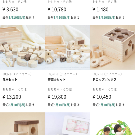
アールグレイ（HAPPY
アールグレイティー
フルーツティー
BIRTHDAY TO YOU）
（660円）
円）
（660円）
スキンケアグッズ
スキンケアグッズを同梱してお届けします。
ハンドクリーム3本セッ
シャワージェル＆ハン
シャワージェ