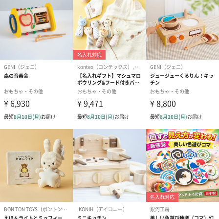
出産祝いちょい足しギフト
出産祝いギフトへの＋αにおすすめです。お母様にもお子様にも嬉
しいギフトオプションをご用意いたしました。
商品と同梱してお届けいたします。
絵本&うさぎ（ピンク）
ノンカフェインフルー
葉酸入りデカ
（2,702円）
ツティー（562円）
ヒー（875円）
生花
生花のブーケを同梱します。
※9-15時にご注文いただく場合、最短のお届け可能日が通常より
も1日遅くなります。