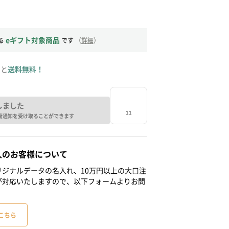
eギフト対象商品
る
です
（
詳細
）
ると
送料無料！
しました
荷通知を受け取ることができます
人のお客様について
ジナルデータの名入れ、10万円以上の大口注
が対応いたしますので、以下フォームよりお問
こちら