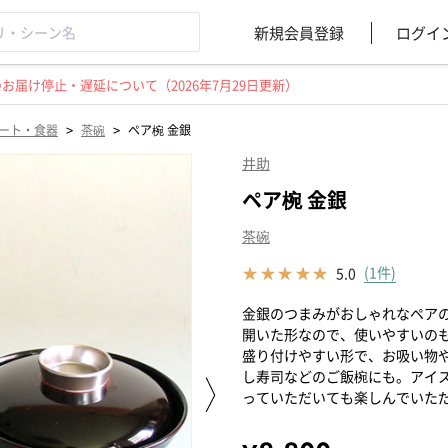
新規会員登録
ログイ
届け停止・遅延について（2026年7月29日更新）
>
>
ート・食器
茶碗
ペア椀 金銀
井助
ペア椀 金銀
茶碗
(1件)
5.0
金銀のつまみがおしゃれなペア
開いた形なので、使いやすいの
盛り付けやすい形で、お吸い物
し寿司などのご飯椀にも。アイ
っていただいても楽しんでいた