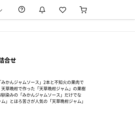
ン
詰合せ
「みかんジャムソース」2本と不知火の果肉で
」天草晩柑で作った「天草晩柑ジャム」の果樹
お馴染みの「みかんジャムソース」だけでな
ャム」とほろ苦さが人気の「天草晩柑ジャム」