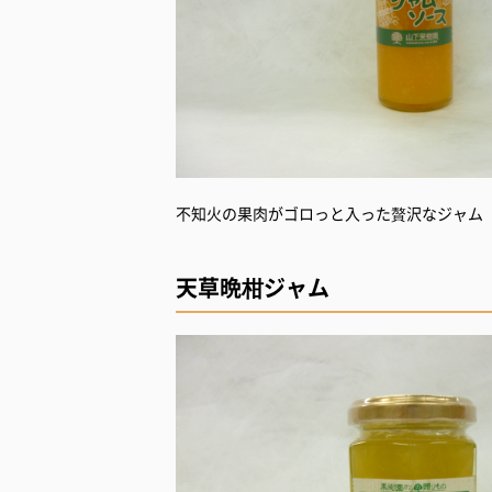
不知火の果肉がゴロっと入った贅沢なジャム
天草晩柑ジャム