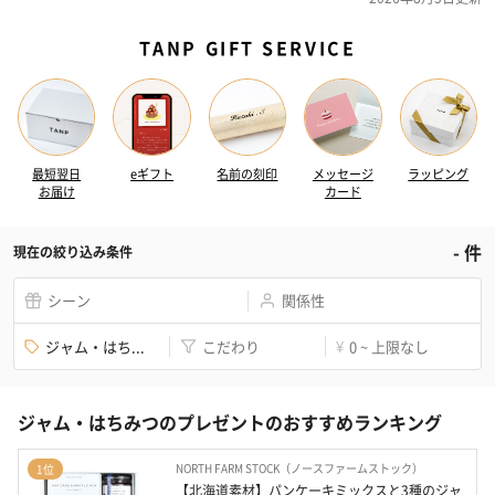
TANP GIFT SERVICE
最短翌日
eギフト
名前の刻印
メッセージ
ラッピング
お届け
カード
-
件
現在の絞り込み条件
シーン
関係性
ジャム・はち...
こだわり
0 ~ 上限なし
¥
ジャム・はちみつのプレゼントのおすすめランキング
NORTH FARM STOCK（ノースファームストック）
1位
【北海道素材】パンケーキミックスと3種のジャ