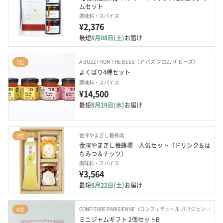
ムセット
調味料・スパイス
¥2,376
最短
8月08日(土)
お届け
A BUZZ FROM THE BEES（ア バズ フロム ザ ビーズ）
2位
よくばり4種セット
調味料・スパイス
¥14,500
最短
8月19日(水)
お届け
金澤やまぎし養蜂場
3位
金澤やまぎし養蜂場　人気セット（ドリンク＆は
ちみつ＆ナッツ）
調味料・スパイス
¥3,564
最短
8月22日(土)
お届け
CONFITURE PARISIENNE（コンフィチュール パリジェンヌ）
4位
ミニジャムギフト 2個セットB