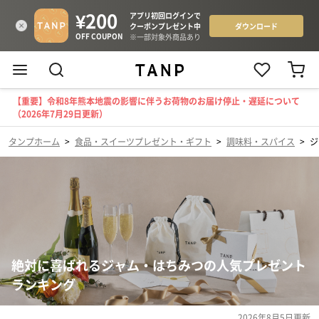
【重要】令和8年熊本地震の影響に伴うお荷物のお届け停止・遅延について
（2026年7月29日更新）
タンプホーム
>
食品・スイーツプレゼント・ギフト
>
調味料・スパイス
>
ジ
絶対に喜ばれるジャム・はちみつの人気プレゼント
ランキング
2026年8月5日
更新