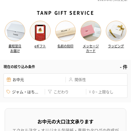
TANP GIFT SERVICE
最短翌日
eギフト
名前の刻印
メッセージ
ラッピング
お届け
カード
-
件
現在の絞り込み条件
お中元
関係性
ジャム・はち...
こだわり
0 ~ 上限なし
¥
お中元の大口注文承ります
エクセル注文・オリジナル包装紙・専用カタログの作成が