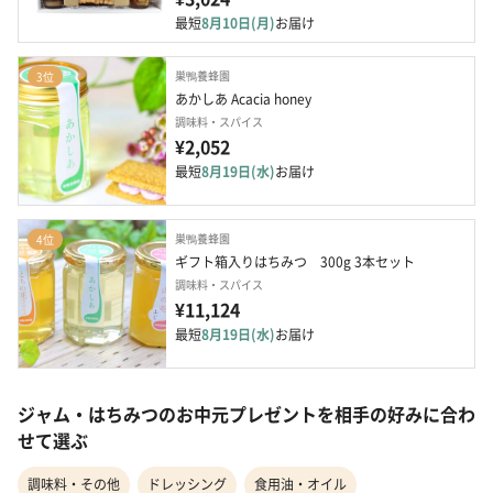
最短
8月10日(月)
お届け
巣鴨養蜂園
3位
あかしあ Acacia honey
調味料・スパイス
¥2,052
最短
8月19日(水)
お届け
巣鴨養蜂園
4位
ギフト箱入りはちみつ　300g 3本セット
調味料・スパイス
¥11,124
最短
8月19日(水)
お届け
ジャム・はちみつのお中元プレゼントを相手の好みに合わ
せて選ぶ
調味料・その他
ドレッシング
食用油・オイル