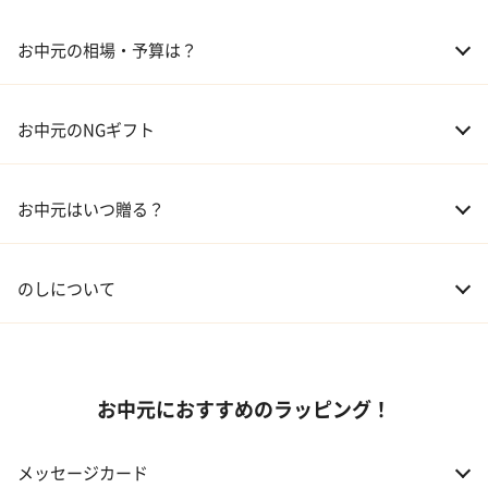
03 ギフトカタログ
お中元の相場・予算は？
04 グルメ
01 両親
3,000～5,000円
お中元のNGギフト
02 兄弟、姉妹
3,000～5,000円
お中元はいつ贈る？
03 友人
3,000円程度
04 会社の上司
5,000円程度
のしについて
お中元におすすめのラッピング！
メッセージカード