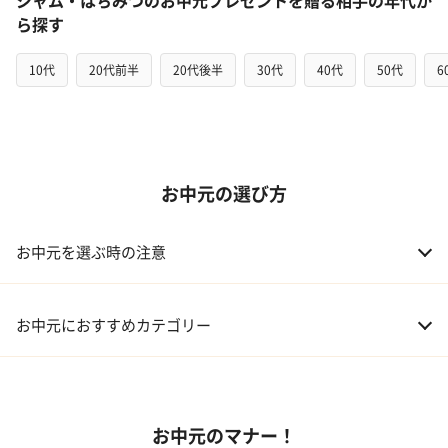
ジャム・はちみつのお中元プレゼントを贈る相手の年代か
ら探す
10代
20代前半
20代後半
30代
40代
50代
6
お中元の選び方
お中元を選ぶ時の注意
お中元におすすめカテゴリー
01 スイーツ
お中元のマナー！
02 アルコール