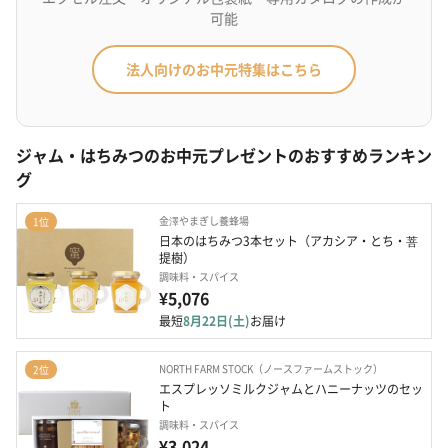
可能
法人向けのお中元特集はこちら
ジャム・はちみつのお中元プレゼントのおすすめランキン
グ
金澤やまぎし養蜂場
1位
日本のはちみつ3本セット（アカシア・とち・菩
提樹）
調味料・スパイス
¥5,076
最短
8月22日(土)
お届け
NORTH FARM STOCK（ノースファームストック）
2位
エスプレッソミルクジャムとハニーナッツのセッ
ト
調味料・スパイス
¥3,024