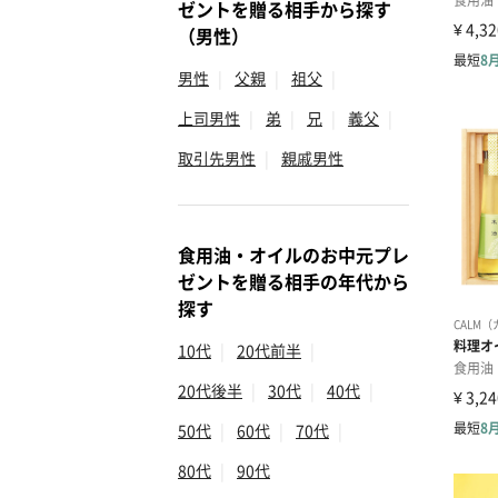
ゼントを贈る相手から探す
（男性）
男性
|
父親
|
祖父
|
上司男性
|
弟
|
兄
|
義父
|
取引先男性
|
親戚男性
食用油・オイルのお中元プレ
ゼントを贈る相手の年代から
探す
10代
|
20代前半
|
20代後半
|
30代
|
40代
|
50代
|
60代
|
70代
|
80代
|
90代