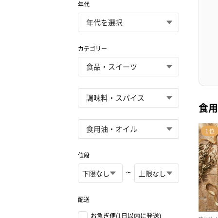
年代
カテゴリー
食用
値段
~
配送
お急ぎ便(1日以内に発送)