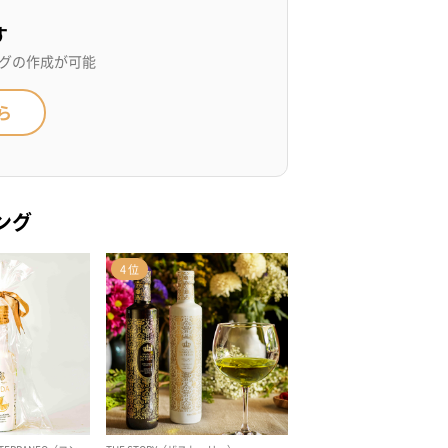
す
グの作成が可能
ら
ング