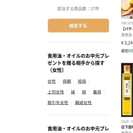
該当する商品数：
37件
検索する
食用油・オイルのお中元プレ
ゼントを贈る相手から探す
（女性）
女性
|
母親
|
祖母
|
上司女性
|
妹
|
姉
|
義母
|
取引先女性
|
親戚女性
食用油・オイルのお中元プレ