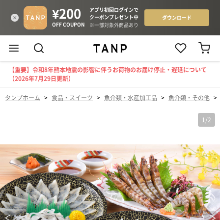
【重要】令和8年熊本地震の影響に伴うお荷物のお届け停止・遅延について
（2026年7月29日更新）
タンプホーム
>
食品・スイーツ
>
魚介類・水産加工品
>
魚介類・その他
>
1
/
2