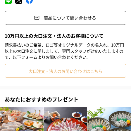
商品について問い合わせる
視覚と味覚で楽しむ
ふくの本場・下関の職人が丁寧に引いたふくの刺身を、菊の花の
10万円以上の大口注文・法人のお客様について
ように盛り付けた”菊盛り”は、見た目にも美しく、視覚と味覚で
請求書払いのご希望、ロゴ等オリジナルデータの名入れ、10万円
お楽しみいただけます。
以上の大口注文に関しまして、専門スタッフが対応いたしますの
で、以下フォームよりお問い合わせください。
大口注文・法人のお問い合わせはこちら
縁起物として、贈り物に最適
山口県下関市では「ふぐ」のことを濁らずに「ふく（福）」と呼
びます。大切な方に「福」を届ける縁起物として、贈り物に最適
あなたにおすすめのプレゼント
です。
とらふくの皮には、上質な海洋性コラーゲンが豊富に含まれてい
ます。