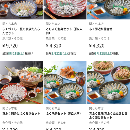
関とら本店
「ふく（福）を食べれば、いつでも晴れの日」
「ふく（福）を食べれば、いつでも晴れの日」
関とら本店は、ふくの本場・山口県下関市のふく職人が原料にこ
だわり、熟練の技で捌いたふく料理で「料亭の味を、ご家庭の食
卓へ」お届けします。
商品詳細情報
原材料
車海老（熊本県産：養殖）、トラフグ（長崎・熊本県
産：養殖）、ふくポン酢［醤油、柑橘果汁（橙、かぼ
す）、醸造酢、米発酵調味料、かつおエキス、昆布エ
キス、食塩／調味料（アミノ酸等）、（一部に小麦・
大豆を含む）］、もみじおろし［大根、澱粉、唐辛
子、こんにゃく粉、梅酢］
サイズ
発泡スチロール箱：幅28.5ｃｍ×奥行28.5ｃｍ×高さ