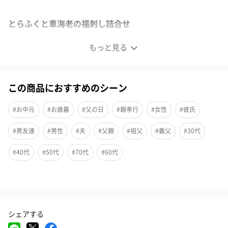
とらふくと車海老の福刺し詰合せ
もっと見る
この商品におすすめのシーン
#お中元
#お歳暮
#父の日
#親孝行
#女性
#彼氏
#男友達
#男性
#夫
#父親
#祖父
#義父
#30代
#40代
#50代
#70代
#60代
下関の調理師が一枚一枚丹念に盛り付けた、上品な味わいのとら
ふく刺身と、プリプリとした食感で甘味のある車海老の刺身セッ
シェアする
トです。福を呼び、長寿をもたらす縁起の良いセットです。