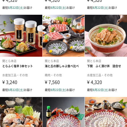
9.0ｃｍ
総重量
700g
内容量
とらふぐ刺身15g×2、とらふぐ皮30g×2、車海老
（刺身用11～15尾）200g、ふくポン酢10g×4、もみ
じおろし10g×4、とらふぐヒレ5g
賞味期限
冷凍90日
原産国
車海老（熊本県産：養殖）、トラフグ（長崎・熊本県
産：養殖）
アレルギー表
えび、小麦、大豆
記