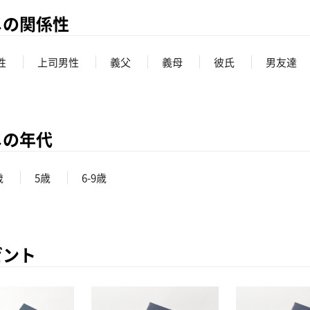
メの関係性
性
上司男性
義父
義母
彼氏
男友達
メの年代
歳
5歳
6-9歳
ゼント