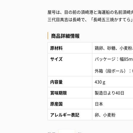
屋号は、目の前の須崎港と海運船の名前須崎
三代目萬吉は長崎で、「長崎五三焼かすてら
商品詳細情報
原材料
鶏卵、砂糖、小麦粉
サイズ
パッケージ：幅85ｍ
外箱（段ボール）：幅
内容量
430ｇ
賞味期限
製造日より40日
原産国
日本
アレルギー表記
卵、小麦粉