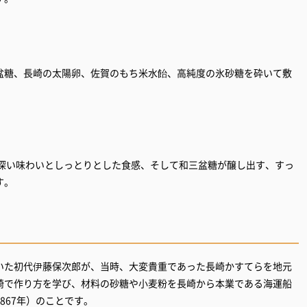
盆糖、長崎の太陽卵、佐賀のもち米水飴、高純度の氷砂糖を砕いて敷
な深い味わいとしっとりとした食感、そして和三盆糖が醸し出す、すっ
す。
いた初代伊藤保次郎が、当時、大変貴重であった長崎かすてらを地元
崎で作り方を学び、材料の砂糖や小麦粉を長崎から本業である海運船
867年）のことです。