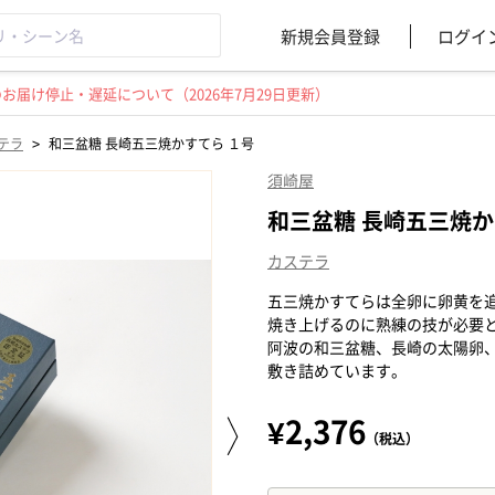
新規会員登録
ログイ
届け停止・遅延について（2026年7月29日更新）
>
テラ
和三盆糖 長崎五三焼かすてら １号
須崎屋
和三盆糖 長崎五三焼か
カステラ
五三焼かすてらは全卵に卵黄を
焼き上げるのに熟練の技が必要
阿波の和三盆糖、長崎の太陽卵
敷き詰めています。
¥2,376
（税込）