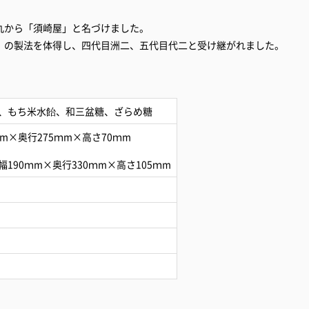
丸から「須崎屋」と名づけました。
」の製法を体得し、四代目洲二、五代目代二と受け継がれました。
、もち米水飴、和三盆糖、ざらめ糖
m×奥行275ｍm×高さ70ｍm
190ｍm×奥行330ｍm×高さ105ｍm