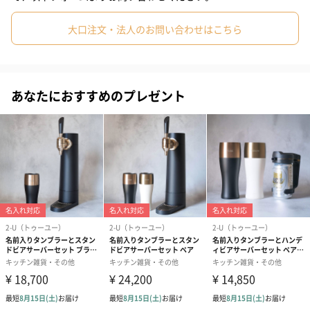
遠しくなる、特別なひとときをお届けします。
大口注文・法人のお問い合わせはこちら
※250ml／330ml／350ml／500ml 缶対応
＜セット内容＞
あなたにおすすめのプレゼント
・名前入りタンブラー（ブラック） ×1
・ハンディビアサーバー（ブラック） ×1
職人が刻む、世界にひとつだけのタンブラー
ビールの美味しさを最大限に引き出すため、シェイプラインにこ
だわって作られたステンレス製タンブラー。優れた保冷効果で、
最後の一滴までキンキンに冷えた飲み頃の温度をキープします。
さらに、熟練の職人がひとつひとつ丁寧にお名前を刻印。手にす
るたびに愛着が湧く、世界にひとつだけの贈り物になります。