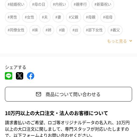
#結婚祝い
#母の日
#内祝い
#親孝行
#新築祝い
#男性
#女性
#夫
#妻
#父親
#母親
#祖母
#同僚女性
#妹
#姉
#娘
#姪
#部下女性
#義父
#義母
#20代前半
#20代後半
#30代
#40代
#50代
#60代
#70代
#80代
#90代
シェアする
商品について問い合わせる
「お疲れ様」の気持ちを込めて、極上の一杯を贈りませんか。い
10万円以上の大口注文・法人のお客様について
つもの缶ビールが、まるでビアホールで味わうような本格的な生
請求書払いのご希望、ロゴ等オリジナルデータの名入れ、10万円
ビールに生まれ変わる、魔法のようなギフトセットです。お酒が
以上の大口注文に関しまして、専門スタッフが対応いたしますの
好きなお父さんや、お世話になったあの方へ。毎日の晩酌が待ち
で、以下フォームよりお問い合わせください。