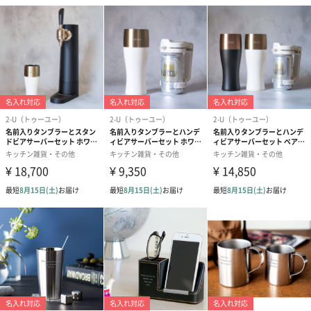
超音波が叶える、驚くほどクリーミーな極上の泡
セットのハンディビアサーバーは、いつもの缶ビールに取り付け
るだけ。超音波の細かい振動が、お店で飲むようなきめ細かくク
リーミーな泡を生み出します。グラスに注ぐだけで、口当たりの
良い滑らかな泡がビールを優しく蓋し、最後の一滴まで美味しさ
を逃しません。ご自宅の食卓が、至福の空間へと早変わりしま
す。
「お疲れ様」と「おめでとう」の気持ちを込めて
父の日や誕生日、退職祝いなど、人生の節目を彩るギフトにぴっ
たりなセットです。大切な人とグラスを傾け合う時間が、さらに
温かく、笑顔あふれるものになりますように。至福の乾杯タイム
を、あなたの特別な想いとともに贈りませんか。