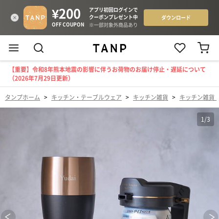
【重要】令和8年熊本地震の影響に伴うお荷物のお届け停止・遅延について
（2026年7月29日更新）
タンプホーム
>
キッチン・テーブルウェア
>
キッチン雑貨
>
キッチン雑貨
1
/
3