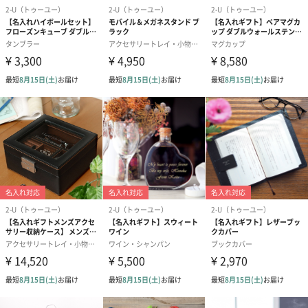
商品詳細情報
名前入りタン
サイズ : 約 φ74 x H185 mm
ブラー
重量 : 約 195 g
容量 : 約 480 ml
材質 : ステンレス鋼 (内びん), ステンレス鋼 (アクリル
樹脂塗装加工) (外びん)
保温効力 : 95.5 ℃ → 59 ℃ (1時間)
保冷効力 : 3.9 ℃ → 5.5 ℃ (1時間)
生産国：中国
ハンディービ
サイズ : 約 W118 x H135 x D74 mm
アサーバー
重量 : 約 115 g
材質 : ABS, シリコン
電源 : アルカリ乾電池単4形 x 2 (別売)
電池持続時間 : 約30分
耐熱温度 : 60 ℃
耐冷温度 : -5 ℃
保証期間 : 6ヶ月間
対象年齢 : 20歳以上
ボックス : 約 135 x 76 x 195 mm
生産国：中国