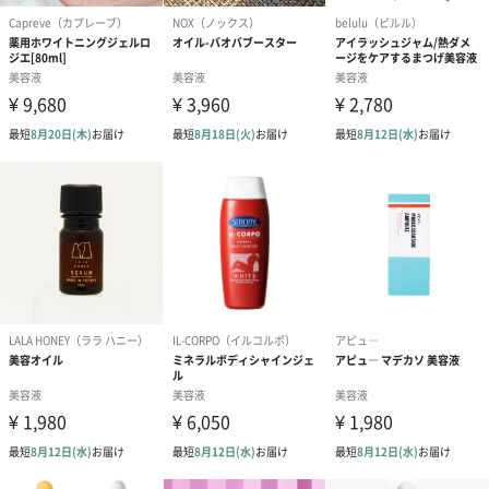
クリーンビューティへのこだわり（5つの優しさ）
動物性成分不使用（ヴィーガン対応）、非動物実験、パラベンフ
リー、パッチテスト済み。さらに、環境に配慮し国内リサイクル
率の高いガラス瓶を採用しています。
「soeff（ソフ）」
soeffは環境に配慮しサステナブルを実現する高品質な化粧品、ヘ
アケアブランドです。
美しい自然、動物と共存していける地球を目指し、商品開発を行
っています。
高品質はもちろん、環境に優しい、動物に優しいブランドとして