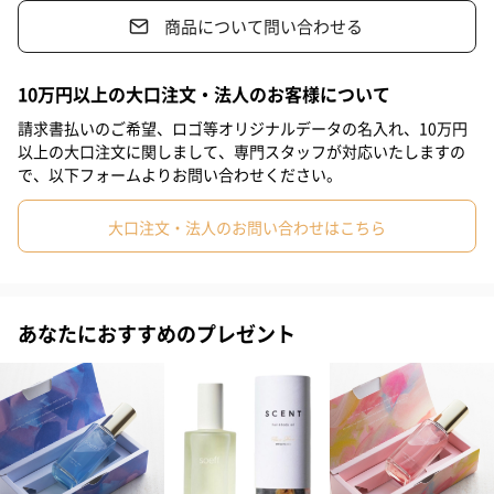
商品について問い合わせる
上部のオイル層が表面を包み込んで外部の乾燥から守り、下部の
10万円以上の大口注文・法人のお客様について
美容液層（植物エキス）が内側へ深く浸透。水分と油分を同時に
補給することで、従来のスタイリングオイルにありがちな「ベタ
請求書払いのご希望、ロゴ等オリジナルデータの名入れ、10万円
つき」や「重さ」を解消し、みずみずしく軽やかな質感を叶えま
以上の大口注文に関しまして、専門スタッフが対応いたしますの
で、以下フォームよりお問い合わせください。
す。
大口注文・法人のお問い合わせはこちら
髪にも肌にも使えるマルチユース仕様
あなたにおすすめのプレゼント
朝のヘアスタイリングだけでなく、日中のハンドクリーム代わ
り、ネイルオイル、お風呂上がりのボディケアまでこれ1本で対
応。全身を心地よくトータルケアします。