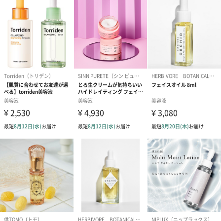
プラスチックの削減、
ヴィーガン処方が化粧品類のスタンダードとなっていけるよう展
開していきます。
美容好きな女性に贈りたいギフト
美しくセパレートした2層式のスタイリッシュなビジュアルと、ト
レンド感のある上質な香りは、お誕生日や記念日など、女性への
センスの良いビューティギフトとして間違いなく喜ばれます。髪
だけでなく全身の保湿に使えるマルチオイルは、贈る相手の髪質
や肌質を問わないため、お世話になった方へ感謝を伝える実用的
なギフトに最適です。
商品詳細情報