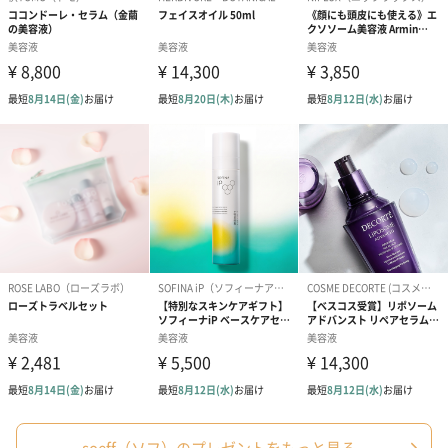
外装サイズ
6×6×13.5cm
成分
グリセリン、シクロペンタシロキサン、水、プロパン
ジ オール、コメヌカ油、ミネラルオイル、パルミチン
酸エチルヘキシ ル、PPG-9ジグリセリル、オリープ果
実油、シア脂、スクワラン、 ハイブリッドサフラワー
油、ホホバ種子油、ビワ葉エキス、レモン 果実エキ
ス、グレープフルーツ果実エキス、PCA-Na、水添ポリ
イソブテン、クエン酸Na、メトキシケイヒ酸エチルヘ
キシル、ED TA-2Na、ヒマワリ種子油、マロン酸ジエ
チルヘキシルシリン ギリデン、t-ブチルメトキシジベ
ンゾイルメタン、クエン酸、BH T、トコフェロール、
トリ（カプリル酸/カプリン酸）グリセリル、B G、黄
4、赤227、フェノキシエタノール、香料
サイズ
6×6×13.5cm
ご使用上／安
シャンプー後、タオルドライした髪に、上部のオイル
全上の注意
層と下部の美容液層をよく馴染ませるためよく振っ
て、手のひらに3～5滴出してください。
並行輸入品か
否
否か
内容量／内容
100mL
物
soeff（ソフ）のプレゼントをもっと見る