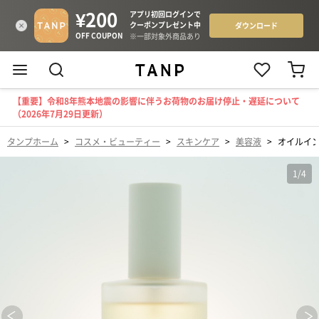
【重要】令和8年熊本地震の影響に伴うお荷物のお届け停止・遅延について
（2026年7月29日更新）
タンプホーム
>
コスメ・ビューティー
>
スキンケア
>
美容液
>
オイルイ
1
/
4