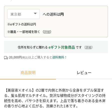
eギフト対象商品
住所を知らずに贈れる
です
（
詳細
）
20,000円
以上ご購入すると
送料無料！
(税込)
商品説明
レビュー
【美容液×オイル】の2層で内側と外側から全身をダブル保湿す
る、髪＆肌用マルチオイル。贅沢な植物成分がスタイリングの持
続性を高め、パサつきを抑えます。上品で落ち着きのある金木犀
の香りが心地よく広がる、洗練された1本です。