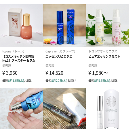
本物の金木犀を思わせる、洗練された香り
上品でどこかノスタルジックな金木犀（オスマンサス）の香りが
優しく広がります。強すぎずふんわりと香るため、デイリー使い
しやすく、使うたびに心を穏やかに満たしてくれます。
ご使用方法
【ご使用前に】
上部のオイル層と下部の美容液層をしっかり馴染ませるため、使
用前に数回、縦にしっかりと振ってからご使用ください（2層が混
ざり合うと美しい乳白色に変化します）。
シャンプー後、タオルドライした髪に、上部のオイル層と下部の
美容液層をよく馴染ませるためよく振って、手のひらに3～5滴出
してください。