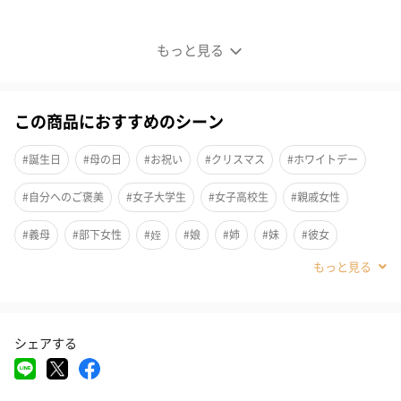
革新的な「オイル×美容液」の2層バランス製法
もっと見る
この商品におすすめのシーン
#誕生日
#母の日
#お祝い
#クリスマス
#ホワイトデー
#自分へのご褒美
#女子大学生
#女子高校生
#親戚女性
#義母
#部下女性
#姪
#娘
#姉
#妹
#彼女
#同僚女性
#上司女性
#祖母
#母親
#妻
#女性
#女友達
#10代
#20代前半
#20代後半
#30代
#40代
シェアする
#50代
#60代
#70代
#80代
#90代