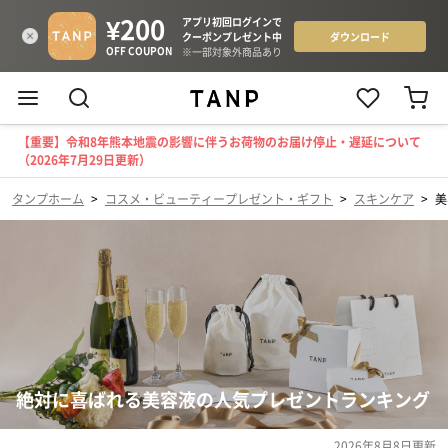
【重要】令和8年熊本地震の影響に伴うお荷物のお届け停止・遅延について
（2026年7月29日更新）
タンプホーム
>
コスメ・ビューティープレゼント・ギフト
>
スキンケア
>
美
絶対に喜ばれる美容液の人気プレゼントランキング
2026年8月8日
更新