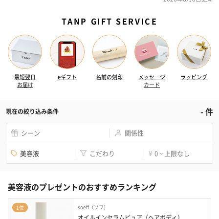
TANP GIFT SERVICE
最短翌日
eギフト
名前の刻印
メッセージ
ラッピング
お届け
カード
-
件
現在の絞り込み条件
シーン
関係性
美容液
こだわり
0 ~ 上限なし
¥
美容液のプレゼントのおすすめランキング
soeff（ソフ）
1位
オイルインセラムピュア（ヘアボディ）