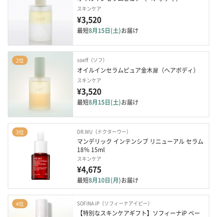
スキンケア
¥3,520
最短
8月15日(土)
お届け
soeff（ソフ）
2位
オイルインセラムピュア金木犀（ヘアボディ）
スキンケア
¥3,520
最短
8月15日(土)
お届け
DR.WU（ドクターウー）
3位
マンデリック インテンシブ リニューアル セラム 
18％ 15ml
スキンケア
¥4,675
最短
8月10日(月)
お届け
SOFINA iP（ソフィーナアイピー）
4位
【特別なスキンケアギフト】ソフィーナiP ベー