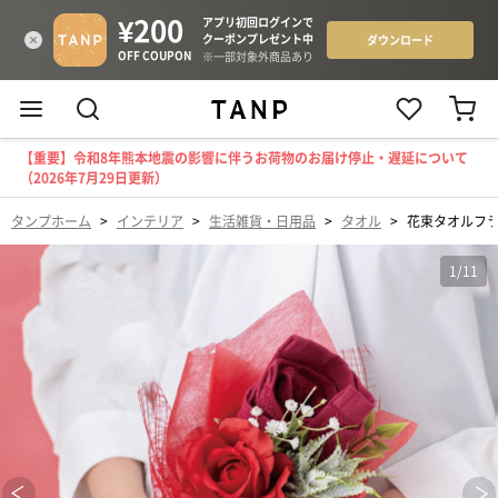
【重要】令和8年熊本地震の影響に伴うお荷物のお届け停止・遅延について
（2026年7月29日更新）
タンプホーム
>
インテリア
>
生活雑貨・日用品
>
タオル
>
花束タオルフ
1
/
11