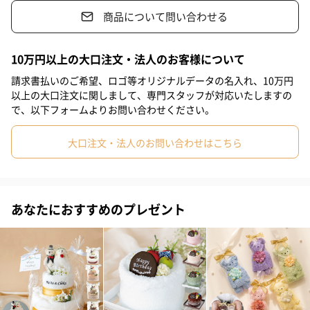
商品について問い合わせる
#彼氏
#女友達
#男友達
#男性
#女性
#夫
#妻
泉州タオルを花束に仕立てた”花束タオル”
事前に準備可能で、持ち運びにも便利です。
#父親
#彼女
#祖母
#祖父
#上司女性
#上司男性
10万円以上の大口注文・法人のお客様について
飾った後はそのまま使える実用性も兼ね備えたギフトです。
#同僚女性
#同僚男性
#男子大学生
#20代前半
#20代後半
請求書払いのご希望、ロゴ等オリジナルデータの名入れ、10万円
以上の大口注文に関しまして、専門スタッフが対応いたしますの
#30代
#40代
#50代
#60代
#70代
#80代
#90代
で、以下フォームよりお問い合わせください。
ご希望にあわせてスタンドをお付けします！
大口注文・法人のお問い合わせはこちら
有料オプション（税込550円）にて、専用スタンドをお付けいたし
ます。
あなたにおすすめのプレゼント
選べるカラー
ピンク