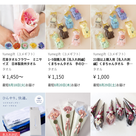
大阪府泉佐野市で国産タオルを使ったアレンジメントギフトのシ
ョップを2019年にOPENしました。
大阪府南部は泉州地域と呼ばれ、日本のタオル発祥の地でもあり
ます。
地元地域で作られているタオル良さをたくさんの人に届けたいと
いう思いから誕生しました。
インテリアとしてそのまま飾り、鑑賞後はタオルとしてご使用く
ださい。
結婚や出産祝い、発表会、歓送迎会など、特別な気持ちに寄り添
うギフト商品です。
商品詳細情報
外装サイズ
W約17×H約25(cm)
素材
日本製(泉州タオル) コットン100％
商品サイズ