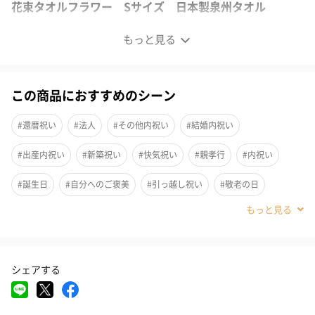
花束タオルフラワー Sサイズ 日本製泉州タオル
もっと見る
この商品におすすめのシーン
#還暦祝い
#法人
#その他内祝い
#結婚内祝い
#出産内祝い
#新築祝い
#快気祝い
#親孝行
#内祝い
#誕生日
#自分へのご褒美
#引っ越し祝い
#敬老の日
#クリスマス
#お中元
#父の日
#母の日
#結婚祝い
#部下男性
#弟
#兄
#妹
#姉
#息子
#娘
#姪
シェアする
#甥
#女子大学生
#部下女性
#義父
#義母
#取引先男性
#取引先女性
#親戚男性
#親戚女性
#母親