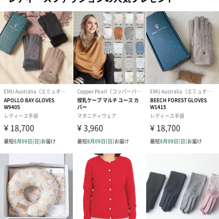
プリザーブドフラワー
プリザーブドフラワー
アミュレット 
ブーケ（ピンク）
ブーケ（ブルー）
ク）（1,500円
（2,580円）
（2,580円）
ぬいぐるみ
愛らしいぬいぐるみを同梱してお届けします。
誕生日・記念日・出産祝いなどのシーンにおすすめです。