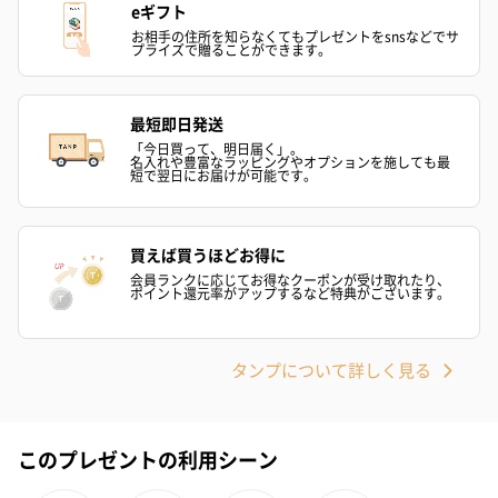
eギフト
お相手の住所を知らなくてもプレゼントをsnsなどでサ
フラッグカプセル：イ
フラッグカプセル：イ
ショートイン
プライズで贈ることができます。
ンセンススティック
ンセンススティック
（GRAPE AND
（END）（880円）
（St.OSMANTHUS）
（880円）
（880円）
最短即日発送
「今日買って、明日届く」。
名入れや豊富なラッピングやオプションを施しても最
短で翌日にお届けが可能です。
お酒
お酒を同梱してお届けいたします。
買えば買うほどお得に
※20歳未満の方への酒類の販売はいたしません。
会員ランクに応じてお得なクーポンが受け取れたり、
ポイント還元率がアップするなど特典がございます。
タンプについて詳しく見る
このプレゼントの利用シーン
プレミアムビール イネ
酔鯨 純米吟醸 吟麗
実楽山田錦 