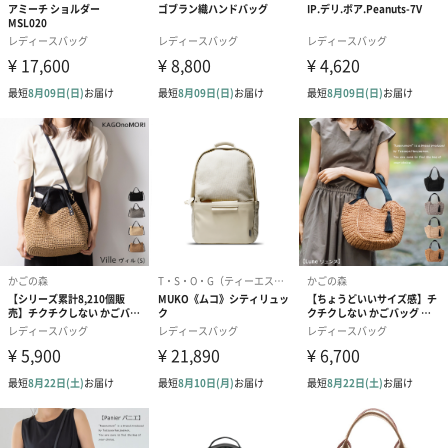
ードを同梱します。
メッセージカードや封筒のデザインは一部変更する場合がありま
す。
写真付きメッセージカ
写真付きメッセージカ
【誕生日】Hap
ード（680円）
ード（Thank you）ピ
Birthday ホ
ンク（680円）
刷なし）（11
生花
生花のブーケを同梱します。
※9-15時にご注文いただく場合、最短のお届け可能日が通常より
も1日遅くなります。