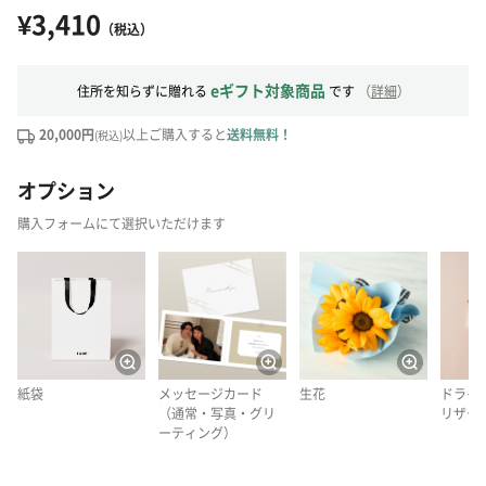
¥3,410
（税込）
eギフト対象商品
住所を知らずに贈れる
です
（
詳細
）
20,000円
以上ご購入すると
送料無料！
(税込)
オプション
購入フォームにて選択いただけます
紙袋
メッセージカード
生花
ドライ
（通常・写真・グリ
リザー
ーティング）