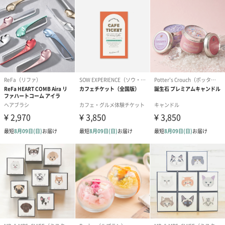
スキンケアグッズ
スキンケアグッズを同梱してお届けします。
ハンドクリーム3本セッ
シャワージェル＆ハン
シャワージェ
ト【ありがとう】
ドクリーム（ピンクグ
ドクリーム（
（1,100円）
レープフルーツ）
ッシュローズ）（
（2,145円）
円）
リラックスグッズ