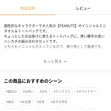
商品説明
レビュー
個性的なキャラクターで大人気の【PEANUTS】のイニシャルミニ
タオル＆トートバッグです。
ちょっとしたお出掛けに使えるトートバッグに、使い勝手の良い
ハンカチの組み合わせセットです。
どちらもイニシャルが入っているので、贈り物として最適です。
使い勝手抜群！！
もっと見る
イニシャルトートバッグ
この商品におすすめのシーン
イニシャルに合わせてスヌーピーが刺繍されているかわいらしい
デザインです。
#誕生日
#お祝い
#お礼
#クリスマス
#ホワイトデー
長財布・化粧ポーチなどの小物はもちろん、ちょっとしたお出掛
#彼女
#女友達
#女性
#女子大学生
けに使えるサイズで便利です。
持ち手に使われているリバティファブリックがおしゃれでアクセ