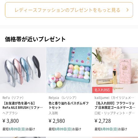
（660円）
レディースファッションのプレゼントをもっと見る
価格帯が近いプレゼント
スイーツ
スイーツを同梱してお届けいたします。ギフトへの＋αにおすすめ
です。
ゼリーバウム カット
麦わらパンダバウム
3層デザート 
（レモン＆紅茶）（432
（バナナ味）（540円）
ェ〜国産フル
円）
り〜 3号（86