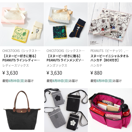
す。
ホワイトデーの贈り物として
大切なあの人に
イニシャルの入った、ミニタオル＆トートバッグの組み合わせグ
ッズ。
ホワイトデーのお返しに悩んでいる方におすすめです！
いつもお世話になっている大切な方に日頃の感謝を贈り物として
伝えませんか？
商品詳細情報
トートバック
■サイズ：約 横 18×縦 19×マチ 10cm
■素材：表地：綿 100％ 裏地：ポリエステル100％