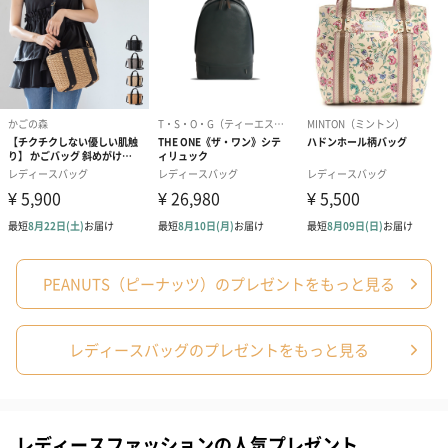
シーズンブーケ（ひま
ブーケ（ホワイトグリ
ブーケ（ピン
わり）（1,880円）
ーン）（1,650円）
（1,650円）
PEANUTS（ピーナッツ）のプレゼントをもっと見る
ドライフラワー・プリザーブドフラワー
自然のお花で作ったドライフラワー・プリザーブドフラワーを同
梱します。
レディースバッグのプレゼントをもっと見る
一部花材が写真と異なる場合がございます。予めご了承くださ
い。パッケージに入れてお届けします。
レディースファッションの人気プレゼント