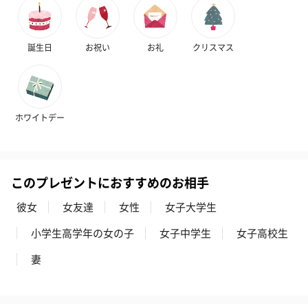
ディット（712円）
（704円）
酒（655円）
誕生日
お祝い
お礼
クリスマス
おつまみ・その他
お酒にぴったりのおつまみ・サプリを同梱してお届けいたしま
す。
ホワイトデー
このプレゼントにおすすめのお相手
彼女
女友達
女性
女子大学生
小学生高学年の女の子
女子中学生
女子高校生
いぶりがっことチーズ
ごろっとうまみ チーズ
しょっつるナッ
のオイル漬（981円）
のオイル漬（塩麹&レモ
円）
妻
ン）（981円）