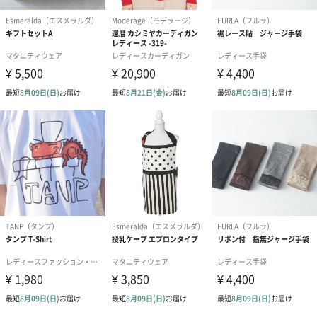
フラワーテディベア
テディベア（バニラ）
テディベア（
（2,390円）
（1,760円）
ル）（1,760円
紅茶・コーヒー・スイーツ
紅茶・コーヒー・スイーツを同梱してお届けいたします。ギフト
への＋αにおすすめです。
アールグレイ（HAPPY
アールグレイティー
フルーツティー
BIRTHDAY TO YOU）
（660円）
円）