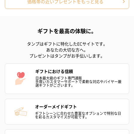
価格帯の近いプレゼントをもっと見る
ギフトを最高の体験に。
タンプはギフトに特化したECサイトです。
花束ハンドタオル（ピ
花束ハンドタオル（ブ
花束ハンドタ
あなたの大切な方へ。
ンク）（1,760円）
ルー）（1,760円）
ワイト）（1,7
プレゼントはタンプがお手伝いします。
ギフトにおける信頼
日本最大級のギフト専門通販
キャンドル・お香
手厚いカスタマーサポートで柔軟な対応やバイヤー厳
選ギフトがございます。
キャンドル・お香を同梱してお届けいたします。
オーダーメイドギフト
ギフトシーンに合わせた豊富なオプションで特別な日
を彩るカスタマイズが可能です。