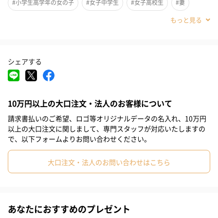
#小学生高学年の女の子
#女子中学生
#女子高校生
#妻
ントになります。
#20代後半
#30代
#10代
#20代前半
#40代
イニシャルミニタオル
シェアする
お出かけや旅行など、何かとあると便利なミニタオル。
使い勝手が良いのはもちろん、イニシャルが入っていて特別感が
生まれます。
10万円以上の大口注文・法人のお客様について
贈り物のアイテムとしてもぴったりです。
請求書払いのご希望、ロゴ等オリジナルデータの名入れ、10万円
以上の大口注文に関しまして、専門スタッフが対応いたしますの
で、以下フォームよりお問い合わせください。
PEANUTS
大口注文・法人のお問い合わせはこちら
「PEANUTS（ピーナッツ）」は、アメリカの漫画家チャールズ・
M・シュルツによる漫画、およびそれを原作とするアニメ作品で
す。作中に登場する犬のキャラクター「スヌーピー」が特に人気
あなたにおすすめのプレゼント
で、誕生から半世紀以上たった今でも多くの人々に愛されていま