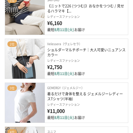
1位
《ニットで226 (つつむ)》おなかをつつむ / 見せ
るハラマキ【...
レディースファッション
¥6,160
最短
8月11日(火)
お届け
Velessera（ヴェレセラ）
2位
ショルダーマルチポーチ｜大人可愛いニュアンス
カラー
レディースファッション
¥2,750
最短
8月11日(火)
お届け
GEMERGY（ジェメルジー）
3位
着るだけで身体を整える ジェメルジーレディー
スTシャツ(半袖)
レディースファッション
¥11,000
最短
8月11日(火)
お届け
スニフ
4位