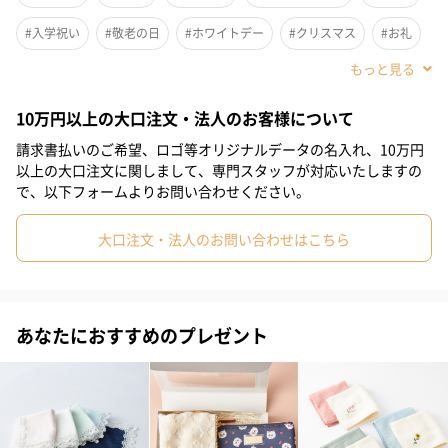
#入学祝い
#敬老の日
#ホワイトデー
#クリスマス
#お礼
#お祝い
#母の日
#妹
#女子高校生
#女子中学生
10万円以上の大口注文・法人のお客様について
#親戚女性
#取引先女性
#義母
#部下女性
#姪
#娘
請求書払いのご希望、ロゴ等オリジナルデータの名入れ、10万円
#姉
#彼女
#女子大学生
#同僚女性
#上司女性
#祖母
以上の大口注文に関しまして、専門スタッフが対応いたしますの
で、以下フォームよりお問い合わせください。
#母親
#妻
#女性
#女友達
#10代
#20代前半
大口注文・法人のお問い合わせはこちら
#20代後半
#30代
#40代
#50代
#60代
#70代
#80代
#90代
花言葉は、短命な花であることから「はかない恋」、つる植物で
あることから「固い絆」など。
あなたにおすすめのプレゼント
ひらひらとした大輪の花が涼しげにそよぐ姿が、夏の暑さを和ら
げてくれます。