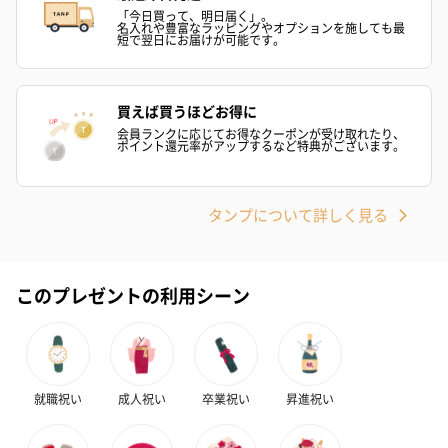
（1,100円）
レープフルーツ）
ッシュローズ）（
「今日買って、明日届く」。
（2,145円）
円）
名入れや豊富なラッピングやオプションを施しても最
短で翌日にお届けが可能です。
リラックスグッズ
買えば買うほどお得に
リラックスグッズを同梱してお届けします。
会員ランクに応じてお得なクーポンが受け取れたり、
ポイント還元率がアップするなど特典がございます。
タンプについて詳しく見る
このプレゼントの利用シーン
かき氷入浴剤4点セット
かき氷入浴剤4点セット
バスフラワー
（ブルー）（748円）
（イエロー）（748円）
【Thank you】
円）
就職祝い
成人祝い
卒業祝い
昇進祝い