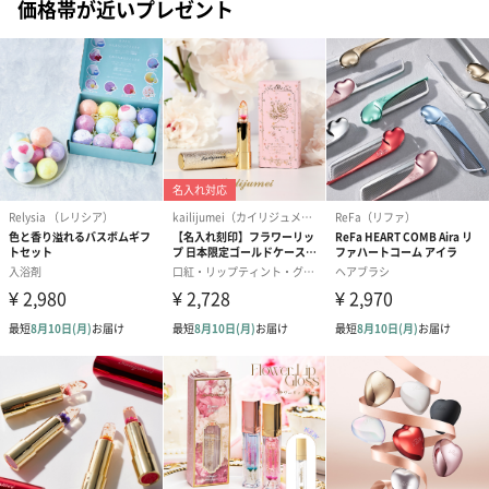
価格帯が近いプレゼント
梱します。
一部花材が写真と異なる場合がございます。予めご了承くださ
い。パッケージに入れてお届けします。
プリザーブドフラワー
プリザーブドフラワー
アミュレット 
ブーケ（ピンク）
ブーケ（ブルー）
ク）（1,500円
（2,580円）
（2,580円）
ぬいぐるみ
愛らしいぬいぐるみを同梱してお届けします。
誕生日・記念日・出産祝いなどのシーンにおすすめです。