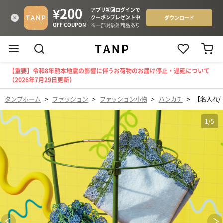
【重要】令和8年熊本地震の影響に伴うお荷物のお届け停止・遅延について
（2026年7月29日更新）
タンプホーム
>
ファッション
>
ファッション小物
>
ハンカチ
>
【名入れ/
1
/
5