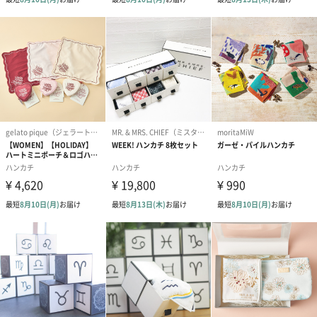
お届けボックスオプション
配送用のダンボールを装飾いたします。お相手のご住所に直接お
送りする際に人気のオプションです。お相手に直接手渡しする場
合は、紙袋との併用もおすすめです。
ダンボール装飾（ひま
ダンボール装飾（チュ
ダンボール装
わり）（720円）
ーリップ）（720円）
イトピンク×
ト）（580円）
刺繍名入れ