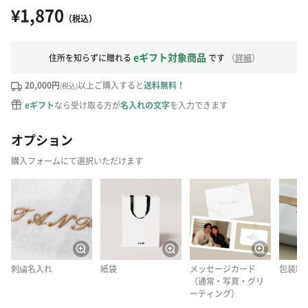
¥1,870
（税込）
eギフト対象商品
住所を知らずに贈れる
です
（
詳細
）
20,000円
以上ご購入すると
送料無料！
(税込)
eギフト
なら受け取る方が
名入れの文字
を入力できます
オプション
購入フォームにて選択いただけます
刺繍名入れ
紙袋
メッセージカード
包装紙
（通常・写真・グリ
ーティング）