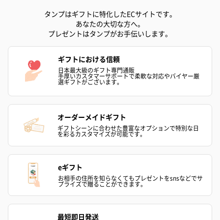
タンプはギフトに特化したECサイトです。
あなたの大切な方へ。
ゼリーバウム カット
麦わらパンダバウム
3層デザート 
プレゼントはタンプがお手伝いします。
（レモン＆紅茶）（432
（バナナ味）（540円）
ェ〜国産フル
円）
り〜 3号（86
ギフトにおける信頼
日本最大級のギフト専門通販
手厚いカスタマーサポートで柔軟な対応やバイヤー厳
選ギフトがございます。
スキンケアグッズ
スキンケアグッズを同梱してお届けします。
オーダーメイドギフト
ギフトシーンに合わせた豊富なオプションで特別な日
を彩るカスタマイズが可能です。
eギフト
お相手の住所を知らなくてもプレゼントをsnsなどでサ
プライズで贈ることができます。
ハンドクリーム3本セッ
シャワージェル＆ハン
シャワージェ
ト【ありがとう】
ドクリーム（ピンクグ
ドクリーム（
最短即日発送