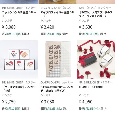
大切な方のお名前や記念日を刺繍でお入れします。
※ 写真は一例です。
※ 刺繍の仕上がり具合は、商品の素材・厚みにより個体差がある
場合がございます。予めご了承ください。（漢字、ひらがな・ピ
リオド不可）
※半角英字でご入力ください。また、文字は筆記体で刺繍される
ため、アルファベット大文字をご希望の場合は頭文字のみのご入
力をお願いします。
※全て大文字でご入力いただいた場合、刻印スペースの関係で頭
文字以外を小文字に変更して刺繍する場合があります。
あり（770円）