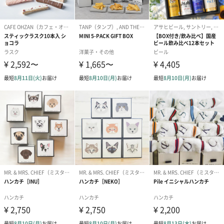
いかがでしょうか。
※在庫状況により、外箱の仕様が混在する場合がございます。
商品詳細情報
外装サイズ
幅16cm×縦16cm×高さ2cm
素材
生地：綿100%
レース：ポリエステル100%
お手入れ方法
ネットに入れて洗濯機で洗えるほか、アイロン不要。
塩素系漂白剤は生地の傷みの原因となりますのでお避
け下さい。
サイズ
約23.5cm×23.5cm
商品オプション情報