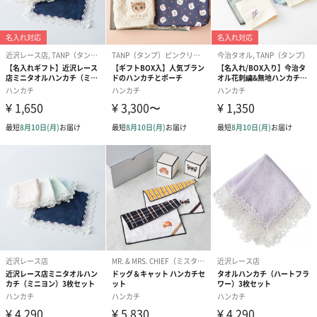
朝顔の下にはさりげなく ”Asagao” という文字が綴られていま
す。
選べる2種のカラー
アクアブルー（左上）・ミッドナイトブルー（右下）より、お好
きなカラーをお選びいただけます。
近沢レース店
歴史ある老舗ブランド
明治34（1901）年に絹の輸出商として創業後、開港により西洋文
化の栄えていた横浜元町で当時の日本では珍しいリネンストアを