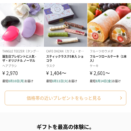
アールグレイ（HAPPY
アールグレイティー
フルーツティー
BIRTHDAY TO YOU）
（660円）
円）
（660円）
スイーツ
スイーツを同梱してお届けいたします。ギフトへの＋αにおすすめ
です。
価格帯の近いプレゼントをもっと見る
ギフトを最高の体験に。