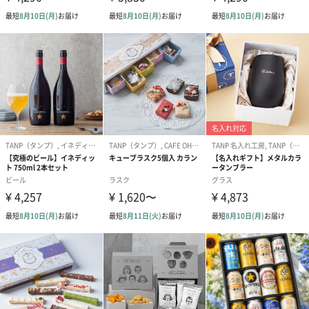
開業いたしました。その後、外国人のお客様を中心にテーブルク
ロスやシーツ、ブラウス等をオーダーメイドでお作りした際、装
飾として刺繍やレースを付けたことが大変好評になり、今日まで
レース製品と共にいくつもの時代を超えてお客さまに愛され、育
てていただきました。
現在では、世界各国のレースや刺繍を使ったオリジナルアイテム
を販売しております。
プチギフトにもおすすめ
お友達へのギフトやご家族でお揃いに。会話が弾む1枚です。
ハンカチ専用BOXに入れてお届けいたします。
オプション（有料）でお名前の刺繍をお入れできます。
ご自分用はもちろん、大切な方への贈り物として特別なギフトは