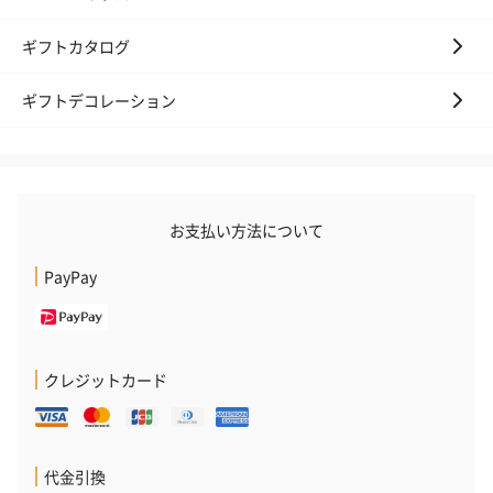
いぶりがっことチーズ
ごろっとうまみ チーズ
しょっつるナッ
ギフトカタログ
のオイル漬（981円）
のオイル漬（塩麹&レモ
円）
ン）（981円）
ギフトデコレーション
お支払い方法について
PayPay
クレジットカード
代金引換