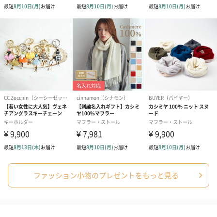
生花
生花のブーケを同梱します。
※9-15時にご注文いただく場合、最短のお届け可能日が通常より
も1日遅くなります。
シーズンブーケ（ひま
ブーケ（ホワイトグリ
ブーケ（ピン
わり）（1,880円）
ーン）（1,650円）
（1,650円）
ファッション小物のプレゼントをもっと見る
ドライフラワー・プリザーブドフラワー
自然のお花で作ったドライフラワー・プリザーブドフラワーを同