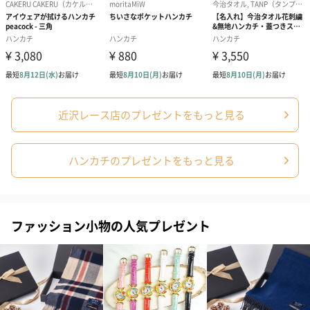
す。
近沢レース店のプレゼントをもっと見る
写真付きメッセージカ
写真付きメッセージカ
【誕生日】Hap
ード（680円）
ード（Thank you）ピ
Birthday ホ
ハンカチのプレゼントをもっと見る
ンク（680円）
刷なし）（11
ファッション小物の人気プレゼント
包装紙
ラッピングを施してお届けいたします。