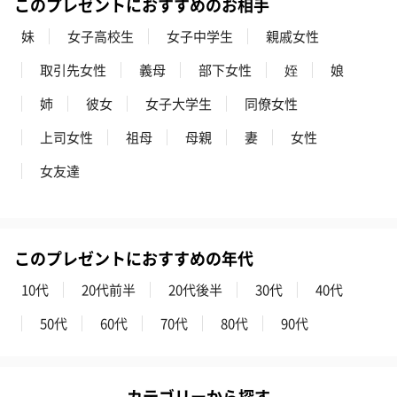
このプレゼントにおすすめのお相手
妹
女子高校生
女子中学生
親戚女性
取引先女性
義母
部下女性
姪
娘
姉
彼女
女子大学生
同僚女性
上司女性
祖母
母親
妻
女性
フラッグカプセル：イ
フラッグカプセル：イ
ショートイン
ンセンススティック
ンセンススティック
（GRAPE AND
女友達
（END）（880円）
（St.OSMANTHUS）
（880円）
（880円）
このプレゼントにおすすめの年代
お酒
10代
20代前半
20代後半
30代
40代
お酒を同梱してお届けいたします。
※20歳未満の方への酒類の販売はいたしません。
50代
60代
70代
80代
90代
カテゴリーから探す