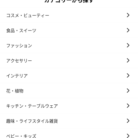
コスメ・ビューティー
食品・スイーツ
プレミアムビール イネ
実楽山田錦 特別純米
ジョニ－ウォ
ディット（712円）
酒（655円）
ブラック１２年（
ファッション
円）
アクセサリー
おつまみ・その他
インテリア
お酒にぴったりのおつまみ・サプリを同梱してお届けいたしま
す。
花・植物
キッチン・テーブルウェア
趣味・ライフスタイル雑貨
ベビー・キッズ