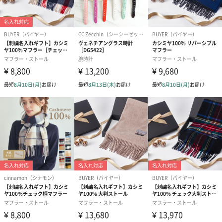
ゴールド（390円）
ピンク（390円）
グリーン（39
のし
結婚祝い（御結婚御
出産祝い（御出産御
結婚内祝い（
祝）（110円）
祝）（110円）
（110円）