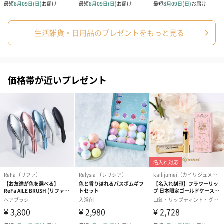
生活雑貨・日用品のプレゼントをもっと見る
ゼリーバウム カット
麦わらパンダバウム
3層デザート 
（レモン＆紅茶）（432
（バナナ味）（540円）
ェ〜国産フル
円）
り〜 3号（86
価格帯が近いプレゼント
スキンケアグッズ
スキンケアグッズを同梱してお届けします。
ハンドクリーム3本セッ
シャワージェル＆ハン
シャワージェ