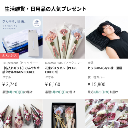
誕生日・記念日・出産祝いなどのシーンにおすすめです。
生活雑貨・日用品の人気プレゼント
フラワーテディベア
テディベア（バニラ）
テディベア（
（2,390円）
（1,760円）
ル）（1,760円
紅茶・コーヒー・スイーツ
紅茶・コーヒー・スイーツを同梱してお届けいたします。ギフト
への＋αにおすすめです。