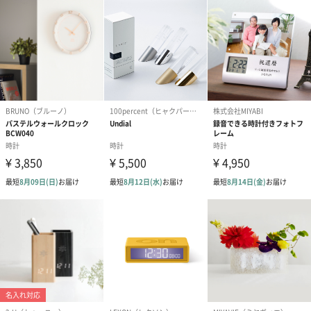
写真付きメッセージカ
写真付きメッセージカ
【誕生日】Hap
ード（680円）
ード（Thank you）ピ
Birthday ホ
ンク（680円）
刷なし）（11
のしカード
商品の形質上、のしを直接添付できない商品にのし風のカードを
同梱します。
※のし下はご記入いただけません。
※カードのデザインは一部変更する場合があります。
結婚祝い（御結婚御
出産祝い（御出産御
内祝い_蝶結び