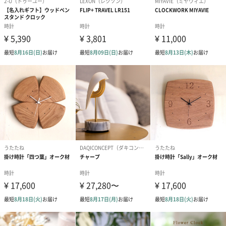
祝）（110円）
祝）（110円）
（110円）
生花
生花のブーケを同梱します。
※9-15時にご注文いただく場合、最短のお届け可能日が通常より
も1日遅くなります。
シーズンブーケ（ひま
ブーケ（ホワイトグリ
ブーケ（ピン
わり）（1,880円）
ーン）（1,650円）
（1,650円）