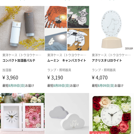
ハローキティ
クロミ
シナモロール
商品詳細情報
外装サイズ
幅21cm×縦3.6cm×高さ36.5cm
ステッカーサ
幅27.4cm×高さ30.3cm
イズ
素材
ステッカー/塩化ビニル樹脂 時計/ポリプロピレン・
スチール・アルミ・EVA
商品重量
75ｇ