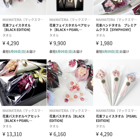
アールグレイ（HAPPY
アールグレイティー
フルーツティー
BIRTHDAY TO YOU）
（660円）
円）
（660円）
スイーツ
スイーツを同梱してお届けいたします。ギフトへの＋αにおすすめ
です。