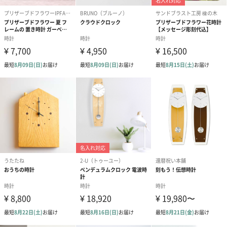
仕様
単3電池1本（別売）、電池平均寿命目安：約6か月、
平均月差：±30秒
商品オプション情報
メッセージカード（通常・写真・グリーティング）
誕生日や結婚祝い・出産祝いなど、様々なシーンのメッセージカ
ードを同梱します。
メッセージカードや封筒のデザインは一部変更する場合がありま
す。