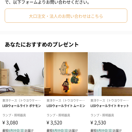
で、以下フォームよりお問い合わせください。
大口注文・法人のお問い合わせはこちら
使用方法
(1) 貼りたい場所の汚れをふき取り、乾いている事を確認して下さ
い。
あなたにおすすめのプレゼント
(2) ステッカーを丁寧に台紙から剥がし、壁面に貼り付けます。
(3) 時計からスポンジ部分をはずし剥離紙を剥がします。
(4) スポンジ部分をステッカーの○印に合わせて貼り付けます。
(5) 時計に単3乾電池(別売)を入れ、スポンジ部分にはめ込み完
成。
(6) 電池交換は時計をスポンジ部分からはすして行って下さい。
選べる4種のデザイン
キャラクターズ