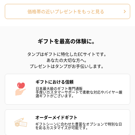
お酒にぴったりのおつまみ・サプリを同梱してお届けいたしま
す。
価格帯の近いプレゼントをもっと見る
ギフトを最高の体験に。
タンプはギフトに特化したECサイトです。
あなたの大切な方へ。
プレゼントはタンプがお手伝いします。
いぶりがっことチーズ
ごろっとうまみ チーズ
しょっつるナッ
のオイル漬（981円）
のオイル漬（塩麹&レモ
円）
ン）（981円）
ギフトにおける信頼
日本最大級のギフト専門通販
手厚いカスタマーサポートで柔軟な対応やバイヤー厳
選ギフトがございます。
オーダーメイドギフト
ギフトシーンに合わせた豊富なオプションで特別な日
を彩るカスタマイズが可能です。