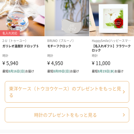
ドライフラワー・プリザーブドフラワー
自然のお花で作ったドライフラワー・プリザーブドフラワーを同
梱します。
一部花材が写真と異なる場合がございます。予めご了承くださ
い。パッケージに入れてお届けします。
プリザーブドフラワー
プリザーブドフラワー
アミュレット 
東洋ケース（トウヨウケース）のプレゼントをもっと見
ブーケ（ピンク）
ブーケ（ブルー）
ク）（1,500円
る
（2,580円）
（2,580円）
時計のプレゼントをもっと見る
ぬいぐるみ
愛らしいぬいぐるみを同梱してお届けします。