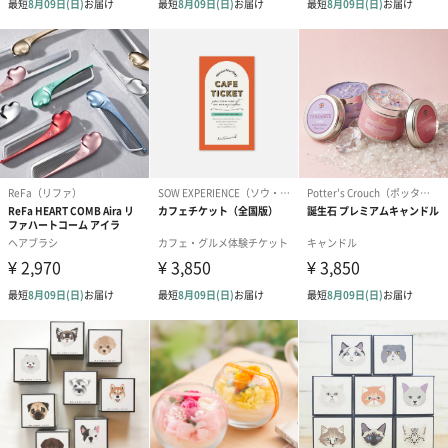
ト【ありがとう】
ドクリーム（ピンクグ
ドクリーム（
（1,100円）
レープフルーツ）
ッシュローズ）（
（2,145円）
円）
リラックスグッズ
リラックスグッズを同梱してお届けします。
かき氷入浴剤4点セット
かき氷入浴剤4点セット
バスフラワー
（ブルー）（748円）
（イエロー）（748円）
【Thank you】
円）