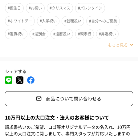
#誕生日
#お祝い
#クリスマス
#バレンタイン
#ホワイトデー
#入学祝い
#就職祝い
#自分へのご褒美
#退職祝い
#送別会
#還暦祝い
#親孝行
#昇進祝い
#卒業祝い
#成人祝い
#彼女
#上司女性
#同僚女性
#女子大学生
#妹
#姉
#娘
#姪
#部下女性
#義母
シェアする
#親戚女性
#女子中学生
#女子高校生
#10代
#20代前半
#20代後半
#30代
#40代
#50代
#60代
#70代
商品について問い合わせる
#80代
#90代
ステッカーを貼るだけで簡単に取り付け可能。
10万円以上の大口注文・法人のお客様について
単3アルカリ乾電池1本(別売)使用で繰り返し使えます。
請求書払いのご希望、ロゴ等オリジナルデータの名入れ、10万円
※電池平均寿命目安：約6ヶ月
以上の大口注文に関しまして、専門スタッフが対応いたしますの