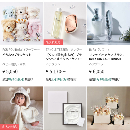
誕生日・記念日・出産祝いなどのシーンにおすすめです。
フラワーテディベア
テディベア（バニラ）
テディベア（
（2,390円）
（1,760円）
ル）（1,760円
紅茶・コーヒー・スイーツ
紅茶・コーヒー・スイーツを同梱してお届けいたします。ギフト
への＋αにおすすめです。