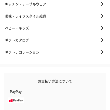
キッチン・テーブルウェア
趣味・ライフスタイル雑貨
ベビー・キッズ
プレミアムビール イネ
酔鯨 純米吟醸 吟麗
実楽山田錦 
ギフトカタログ
ディット（712円）
（704円）
酒（655円）
ギフトデコレーション
おつまみ・その他
お酒にぴったりのおつまみ・サプリを同梱してお届けいたしま
す。
お支払い方法について
PayPay