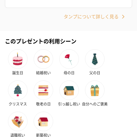
ト【ありがとう】
ドクリーム（ピンクグ
ドクリーム（
（1,100円）
レープフルーツ）
ッシュローズ）（
タンプについて詳しく見る
（2,145円）
円）
このプレゼントの利用シーン
リラックスグッズ
リラックスグッズを同梱してお届けします。
誕生日
結婚祝い
母の日
父の日
クリスマス
敬老の日
引っ越し祝い
自分へのご褒美
かき氷入浴剤4点セット
かき氷入浴剤4点セット
バスフラワー
（ブルー）（748円）
（イエロー）（748円）
【Thank you】
円）
退職祝い
新築祝い