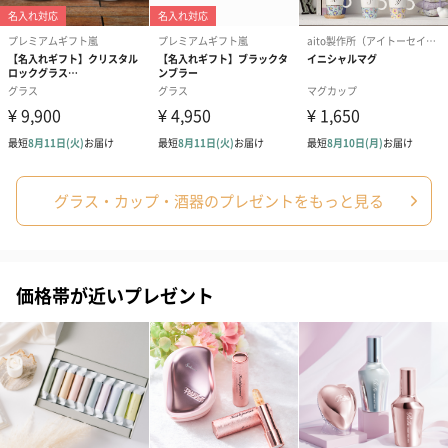
祝）（110円）
祝）（110円）
（110円）
生花
生花のブーケを同梱します。
※9-15時にご注文いただく場合、最短のお届け可能日が通常より
も1日遅くなります。
グラス・カップ・酒器のプレゼントをもっと見る
価格帯が近いプレゼント
シーズンブーケ（ひま
ブーケ（ホワイトグリ
ブーケ（ピン
わり）（1,880円）
ーン）（1,650円）
（1,650円）