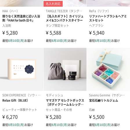
ドライフラワー・プリザーブドフラワー
自然のお花で作ったドライフラワー・プリザーブドフラワーを同
梱します。
一部花材が写真と異なる場合がございます。予めご了承くださ
い。パッケージに入れてお届けします。
プリザーブドフラワー
プリザーブドフラワー
アミュレット 
ブーケ（ピンク）
ブーケ（ブルー）
ク）（1,500円
（2,580円）
（2,580円）
ぬいぐるみ
愛らしいぬいぐるみを同梱してお届けします。