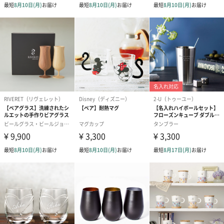
ゴールド（390円）
ピンク（390円）
グリーン（39
のしカード
商品の形質上、のしを直接添付できない商品にのし風のカードを
同梱します。
※のし下はご記入いただけません。
※カードのデザインは一部変更する場合があります。
結婚祝い（御結婚御
出産祝い（御出産御
内祝い_蝶結び