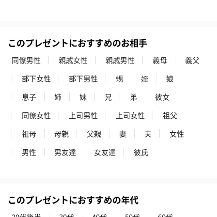
ハンドタオル・ハンカチ
このプレゼントにおすすめのお相手
ハンドタオル・ハンカチを同梱してお届けいたします。ギフトへ
の＋αにおすすめです。
同僚男性
親戚女性
親戚男性
義母
義父
部下女性
部下男性
甥
姪
娘
息子
姉
妹
兄
弟
彼女
同僚女性
上司男性
上司女性
祖父
祖母
母親
父親
妻
夫
女性
花束ハンドタオル（ピ
花束ハンドタオル（ブ
花束ハンドタ
男性
男友達
女友達
彼氏
ンク）（1,760円）
ルー）（1,760円）
ワイト）（1,7
このプレゼントにおすすめの年代
キャンドル・お香
20代後半
30代
40代
50代
60代