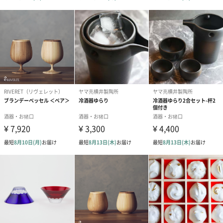
私たちが大切にしていること
それは、お客様がうつわを見て、使いたいシーンがイメージでき
ること。
そして、丁寧なものづくり、プラスちょっとした遊びや驚きがあ
ること。
暮らしの中で、うつわを使うときの楽しみが増えることを望みな
がら、ものづくりに取り組んでいます。
商品詳細情報
外装サイズ
幅12.4cmX縦15.8cmX高さ8.4cm
サイズ
・酒器：幅8cm×縦10cm×高さ12cm（260cc）
・ぐいのみ：幅5.5cm×縦5.5cm×高さ
5.5cm（55cc）
生産国
日本