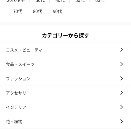
キャンドル・お香を同梱してお届けいたします。
70代
80代
90代
カテゴリーから探す
コスメ・ビューティー
フラッグカプセル：イ
フラッグカプセル：イ
ショートイン
食品・スイーツ
ンセンススティック
ンセンススティック
（GRAPE AND
（END）（880円）
（St.OSMANTHUS）
（880円）
（880円）
ファッション
アクセサリー
お酒
インテリア
お酒を同梱してお届けいたします。
※20歳未満の方への酒類の販売はいたしません。
花・植物