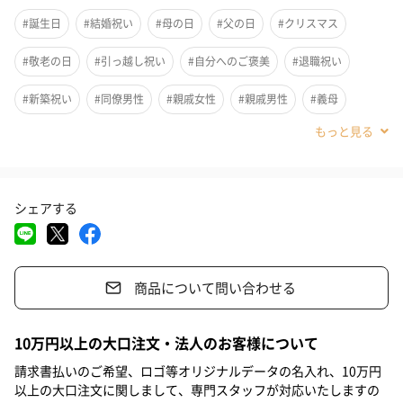
#誕生日
#結婚祝い
#母の日
#父の日
#クリスマス
#敬老の日
#引っ越し祝い
#自分へのご褒美
#退職祝い
#新築祝い
#同僚男性
#親戚女性
#親戚男性
#義母
#義父
#部下女性
#部下男性
#甥
#姪
#娘
#息子
#姉
#妹
#兄
#弟
#彼女
#同僚女性
#上司男性
シェアする
#上司女性
#祖父
#祖母
#母親
#父親
#妻
#夫
#女性
#男性
#男友達
#女友達
#彼氏
#20代後半
酒の席に静かに佇む、美濃焼きのスリムな酒器とぐいのみのセッ
商品について問い合わせる
#30代
#40代
#50代
#60代
#70代
#80代
#90代
トです。
10万円以上の大口注文・法人のお客様について
＜セット内容＞
請求書払いのご希望、ロゴ等オリジナルデータの名入れ、10万円
・酒器 ×1
以上の大口注文に関しまして、専門スタッフが対応いたしますの
・ぐいのみ ×2