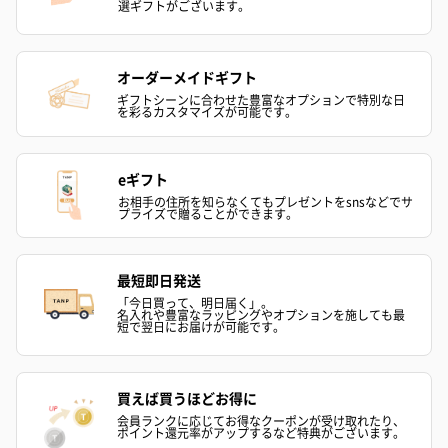
選ギフトがございます。
オーダーメイドギフト
ゼリーバウム カット
麦わらパンダバウム
3層デザート 
ギフトシーンに合わせた豊富なオプションで特別な日
を彩るカスタマイズが可能です。
（レモン＆紅茶）（432
（バナナ味）（540円）
ェ〜国産フル
円）
り〜 3号（86
eギフト
お相手の住所を知らなくてもプレゼントをsnsなどでサ
プライズで贈ることができます。
スキンケアグッズ
スキンケアグッズを同梱してお届けします。
最短即日発送
「今日買って、明日届く」。
名入れや豊富なラッピングやオプションを施しても最
短で翌日にお届けが可能です。
買えば買うほどお得に
会員ランクに応じてお得なクーポンが受け取れたり、
ポイント還元率がアップするなど特典がございます。
ハンドクリーム3本セッ
シャワージェル＆ハン
シャワージェ