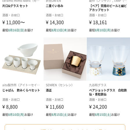
ードを同梱します。
メッセージカードや封筒のデザインは一部変更する場合がありま
す。
写真付きメッセージカ
写真付きメッセージカ
【誕生日】Hap
ード（680円）
ード（Thank you）ピ
Birthday ホ
ンク（680円）
刷なし）（11
ラッピング
ギフトラッピングを施してお届けします。