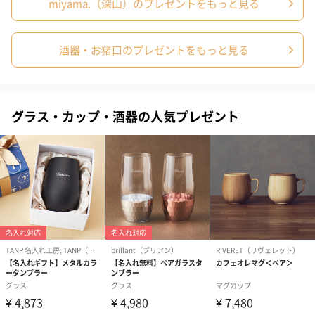
miyama.（深山）のプレゼントをもっと見る
酒器・お猪口のプレゼントをもっと見る
コットン巾着 【誕生
コットン巾着 【誕生
コットン巾着 
グラス・カップ・酒器の人気プレゼント
日】（グレー）L（600
日】（スモーキーピン
とう】 L（60
円）
ク）L（600円）
包装紙
ラッピングを施してお届けいたします。