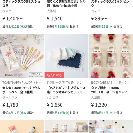
ト【ありがとう】
ドクリーム（ピンクグ
ドクリーム（
（1,100円）
レープフルーツ）
ッシュローズ）（
（2,145円）
円）
リラックスグッズ
リラックスグッズを同梱してお届けします。
かき氷入浴剤4点セット
かき氷入浴剤4点セット
バスフラワー
（ブルー）（748円）
（イエロー）（748円）
【Thank you】
円）