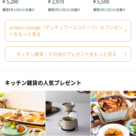
ドライフラワー・プリザーブドフラワー
自然のお花で作ったドライフラワー・プリザーブドフラワーを同
梱します。
一部花材が写真と異なる場合がございます。予めご了承くださ
artipur cottage（アンティプールコテージ）のプレゼン
い。パッケージに入れてお届けします。
トをもっと見る
キッチン雑貨・その他のプレゼントをもっと見る
キッチン雑貨の人気プレゼント
プリザーブドフラワー
プリザーブドフラワー
アミュレット 
ブーケ（ピンク）
ブーケ（ブルー）
ク）（1,500円
（2,580円）
（2,580円）
ぬいぐるみ
愛らしいぬいぐるみを同梱してお届けします。