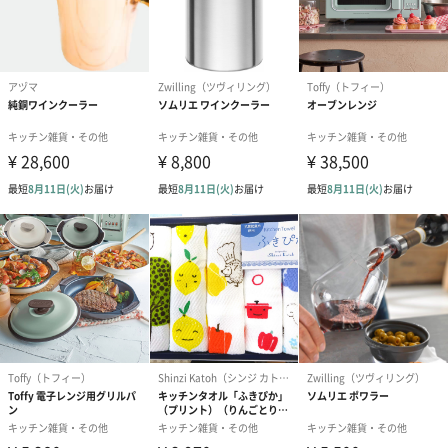
祝）（110円）
祝）（110円）
（110円）
生花
生花のブーケを同梱します。
※9-15時にご注文いただく場合、最短のお届け可能日が通常より
も1日遅くなります。
シーズンブーケ（ひま
ブーケ（ホワイトグリ
ブーケ（ピン
わり）（1,880円）
ーン）（1,650円）
（1,650円）