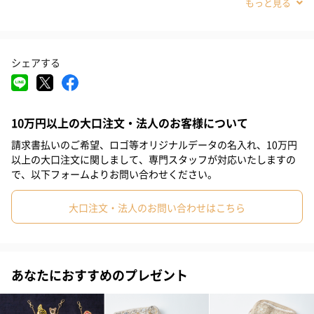
#20代後半
#30代
#40代
#50代
#60代
#70代
#80代
#90代
シェアする
10万円以上の大口注文・法人のお客様について
請求書払いのご希望、ロゴ等オリジナルデータの名入れ、10万円
ブロックプリント調のスクリーンプリントを凹凸のあるラフな素
以上の大口注文に関しまして、専門スタッフが対応いたしますの
材感のスラブ生地にプリントして作った、ファブリックシリーズ
で、以下フォームよりお問い合わせください。
のラウンドミトンです。
大口注文・法人のお問い合わせはこちら
コットン100％のスラブ生地は通気性も良く素朴な風合いも魅力的
な素材です。
あなたにおすすめのプレゼント
柄を組み合わせアクセントのあるデザイン。