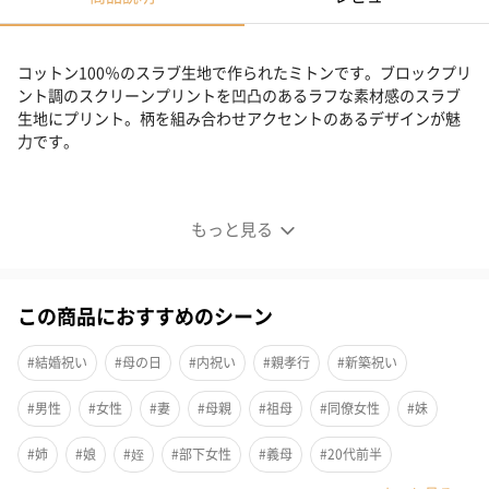
コットン100％のスラブ生地で作られたミトンです。ブロックプリ
ント調のスクリーンプリントを凹凸のあるラフな素材感のスラブ
生地にプリント。柄を組み合わせアクセントのあるデザインが魅
力です。
柄を組み合わせアクセントのあるデザイン
もっと見る
この商品におすすめのシーン
#結婚祝い
#母の日
#内祝い
#親孝行
#新築祝い
#男性
#女性
#妻
#母親
#祖母
#同僚女性
#妹
#姉
#娘
#姪
#部下女性
#義母
#20代前半