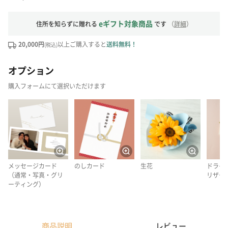
eギフト対象商品
住所を知らずに贈れる
です
（
詳細
）
20,000円
以上ご購入すると
送料無料！
(税込)
オプション
購入フォームにて選択いただけます
メッセージカード
のしカード
生花
ドライ
（通常・写真・グリ
リザー
ーティング）
商品説明
レビュー