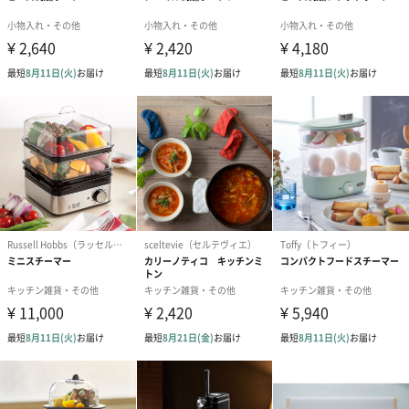
artipur cottage（アンティプールコテージ）
『楽しく暮らす 豊かに暮らす 私時間の物選び』
自分らしい時間を過ごすための大切な物選び。少しこだわりのあ
るもの選び。
忙しい毎日をほっと包んでくれる温もりのあるインテリア
暮らしを楽しくしてくれるワクワク感のある小雑貨。
古くより伝わる手仕事を生かし、クラフト感いっぱいのライフス
タイルを提案していきます。
商品詳細情報
素材／繊維
綿100%
サイズ
直径20cm