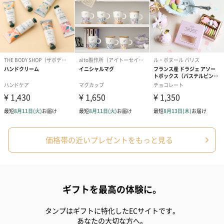
ハンドタオル・ハンカチ
ハンドタオル・ハンカチを同梱してお届けいたします。ギフトへ
の＋αにおすすめです。
価格帯の近いプレゼントをもっと見る
花束ハンドタオル（ピ
花束ハンドタオル（ブ
花束ハンドタ
ンク）（1,760円）
ルー）（1,760円）
ワイト）（1,7
ギフトを最高の体験に。
タンプはギフトに特化したECサイトです。
キャンドル・お香
あなたの大切な方へ。