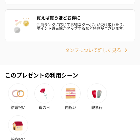
買えば買うほどお得に
会員ランクに応じてお得なクーポンが受け取れたり、
ポイント還元率がアップするなど特典がございます。
プレミアムビール イネ
実楽山田錦 特別純米
ジョニ－ウォ
タンプについて詳しく見る
ディット（712円）
酒（655円）
ブラック１２年（
円）
このプレゼントの利用シーン
おつまみ・その他
お酒にぴったりのおつまみ・サプリを同梱してお届けいたしま
す。
結婚祝い
母の日
内祝い
親孝行
新築祝い