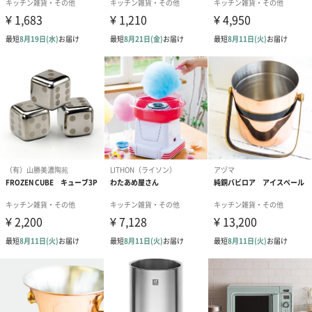
写真付きメッセージカ
写真付きメッセージカ
【誕生日】Hap
ード（680円）
ード（Thank you）ピ
Birthday ホ
ンク（680円）
刷なし）（11
のしカード
商品の形質上、のしを直接添付できない商品にのし風のカードを
同梱します。
※のし下はご記入いただけません。
※カードのデザインは一部変更する場合があります。
結婚祝い（御結婚御
出産祝い（御出産御
内祝い_蝶結び