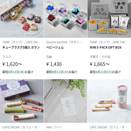
ゼリーバウム カット
麦わらパンダバウム
3層デザート 
（レモン＆紅茶）（432
（バナナ味）（540円）
ェ〜国産フル
円）
り〜 3号（86
スキンケアグッズ
スキンケアグッズを同梱してお届けします。
ハンドクリーム3本セッ
シャワージェル＆ハン
シャワージェ