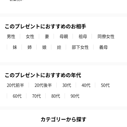
いぶりがっことチーズ
ごろっとうまみ チーズ
しょっつるナッ
のオイル漬（981円）
のオイル漬（塩麹&レモ
円）
このプレゼントにおすすめのお相手
ン）（981円）
男性
女性
妻
母親
祖母
同僚女性
妹
姉
娘
姪
部下女性
義母
このプレゼントにおすすめの年代
20代前半
20代後半
30代
40代
50代
60代
70代
80代
90代
カテゴリーから探す