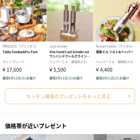
アールグレイ（HAPPY
アールグレイティー
フルーツティー
BIRTHDAY TO YOU）
（660円）
円）
（660円）
スイーツ
キッチン雑貨のプレゼントをもっと見る
スイーツを同梱してお届けいたします。ギフトへの＋αにおすすめ
です。
価格帯が近いプレゼント