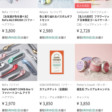
アールグレイ（HAPPY
アールグレイティー
フルーツティー
BIRTHDAY TO YOU）
（660円）
円）
（660円）
スイーツ
スイーツを同梱してお届けいたします。ギフトへの＋αにおすすめ
です。