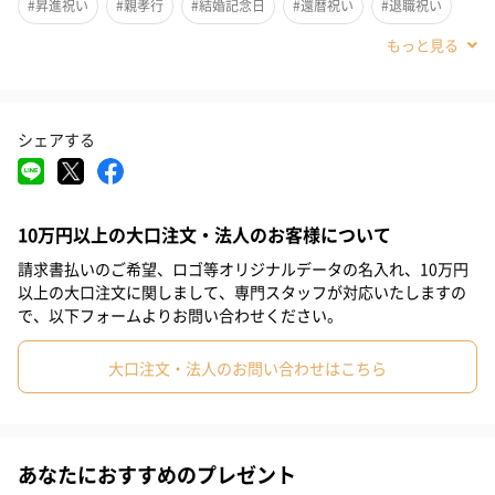
#昇進祝い
#親孝行
#結婚記念日
#還暦祝い
#退職祝い
【アールグレイ】ベルガモットの香りをまとった 爽や
かなフレーバーティー。 すっきりとした味わいとアー
#自分へのご褒美
#就職祝い
#敬老の日
#クリスマス
ルグレイだけの 特徴的な香りをお楽しみいただけま
す。6包。
#お中元
#サプライズ
#パーティー
#記念日
#父の日
【ももりんご】一番人気のフレーバーで特に女性に人
シェアする
気です。ももとりんごのフレッシュで 甘い香りのフレ
#母の日
#母親
#義父
#義母
#彼氏
#祖父
#祖母
ーバーティー。 もぎたてのフルーツを思わせる みずみ
ずしさが詰まっています。6包。
#父親
#妻
#夫
#女性
#男性
#男友達
#女友達
「TEA MOTIVATION」は、最高級品質の本格的な茶葉
10万円以上の大口注文・法人のお客様について
#親戚女性
#親戚男性
をあえてティーバッグに閉じ込めました。
#取引先女性
#取引先男性
請求書払いのご希望、ロゴ等オリジナルデータの名入れ、10万円
#部下女性
#部下男性
#同僚男性
#同僚女性
#上司男性
以上の大口注文に関しまして、専門スタッフが対応いたしますの
で、以下フォームよりお問い合わせください。
#上司女性
#20代後半
#40代
#50代
#20代前半
商品オプション情報
大口注文・法人のお問い合わせはこちら
#30代
#60代
お届けボックスオプション
配送用のダンボールを装飾いたします。お相手のご住所に直接お
送りする際に人気のオプションです。お相手に直接手渡しする場
あなたにおすすめのプレゼント
合は、紙袋との併用もおすすめです。