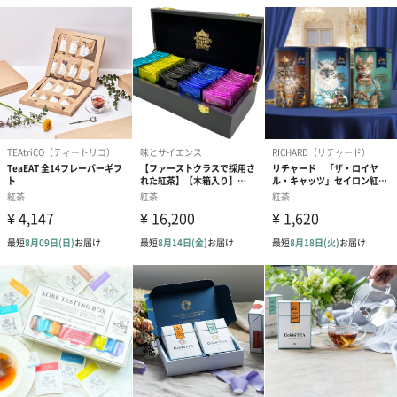
ダンボール装飾（ひま
ダンボール装飾（チュ
ダンボール装
わり）（720円）
ーリップ）（720円）
イトピンク×
ト）（580円）
紙袋
お渡し用の紙袋です。
商品に合わせたサイズをお届けします。