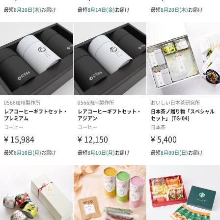
梱します。
一部花材が写真と異なる場合がございます。予めご了承くださ
い。パッケージに入れてお届けします。
プリザーブドフラワー
プリザーブドフラワー
アミュレット 
ブーケ（ピンク）
ブーケ（ブルー）
ク）（1,500円
（2,580円）
（2,580円）
ぬいぐるみ
愛らしいぬいぐるみを同梱してお届けします。
誕生日・記念日・出産祝いなどのシーンにおすすめです。