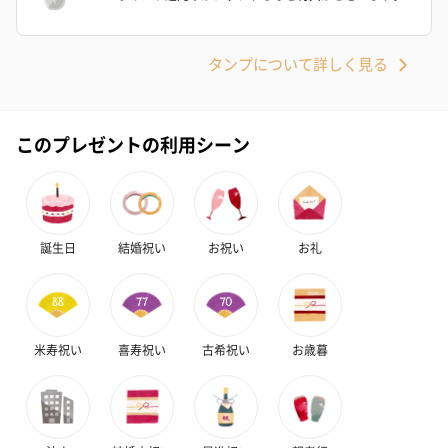
タンプについて詳しく見る
このプレゼントの利用シーン
フラッグカプセル：イ
フラッグカプセル：イ
ショートイン
ンセンススティック
ンセンススティック
（GRAPE AND
（END）（880円）
（St.OSMANTHUS）
（880円）
（880円）
誕生日
結婚祝い
お祝い
お礼
お酒
お酒を同梱してお届けいたします。
※20歳未満の方への酒類の販売はいたしません。
米寿祝い
喜寿祝い
古希祝い
お歳暮