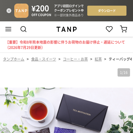
【重要】令和8年熊本地震の影響に伴うお荷物のお届け停止・遅延について
（2026年7月29日更新）
タンプホーム
>
食品・スイーツ
>
コーヒー・お茶
>
紅茶
>
ティーバッグ4
1
/
16