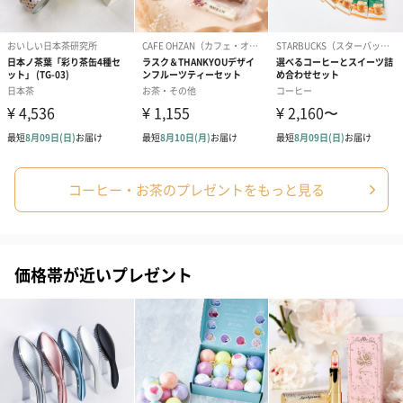
フラワーテディベア
テディベア（バニラ）
テディベア（
（2,390円）
（1,760円）
ル）（1,760円
コーヒー・お茶のプレゼントをもっと見る
紅茶・コーヒー・スイーツ
価格帯が近いプレゼント
紅茶・コーヒー・スイーツを同梱してお届けいたします。ギフト
への＋αにおすすめです。