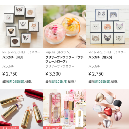
ゼリーバウム カット
麦わらパンダバウム
3層デザート 
（レモン＆紅茶）（432
（バナナ味）（540円）
ェ〜国産フル
円）
り〜 3号（86
スキンケアグッズ
スキンケアグッズを同梱してお届けします。
ハンドクリーム3本セッ
シャワージェル＆ハン
シャワージェ
ト【ありがとう】
ドクリーム（ピンクグ
ドクリーム（
（1,100円）
レープフルーツ）
ッシュローズ）（