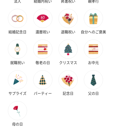
法人
結婚内祝い
昇進祝い
親孝行
プレミアムビール イネ
酔鯨 純米吟醸 吟麗
実楽山田錦 
結婚記念日
還暦祝い
退職祝い
自分へのご褒美
ディット（712円）
（704円）
酒（655円）
就職祝い
敬老の日
クリスマス
お中元
おつまみ・その他
お酒にぴったりのおつまみ・サプリを同梱してお届けいたしま
す。
サプライズ
パーティー
記念日
父の日
母の日