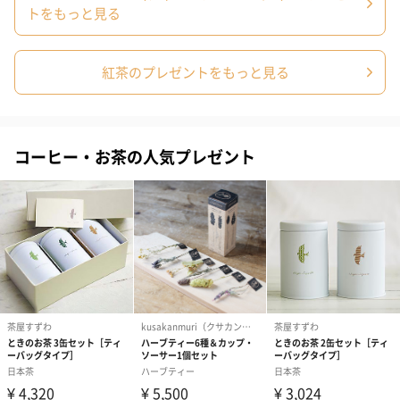
トをもっと見る
生花
生花のブーケを同梱します。
紅茶のプレゼントをもっと見る
※9-15時にご注文いただく場合、最短のお届け可能日が通常より
も1日遅くなります。
コーヒー・お茶の人気プレゼント
シーズンブーケ（ひま
ブーケ（ホワイトグリ
ブーケ（ピン
わり）（1,880円）
ーン）（1,650円）
（1,650円）
ドライフラワー・プリザーブドフラワー
自然のお花で作ったドライフラワー・プリザーブドフラワーを同