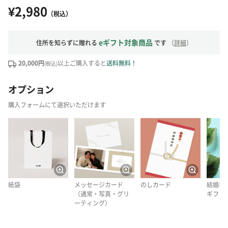
¥2,980
（税込）
eギフト対象商品
住所を知らずに贈れる
です
（
詳細
）
20,000円
以上ご購入すると
送料無料！
(税込)
オプション
購入フォームにて選択いただけます
紙袋
メッセージカード
のしカード
結婚祝
（通常・写真・グリ
ギフト
ーティング）