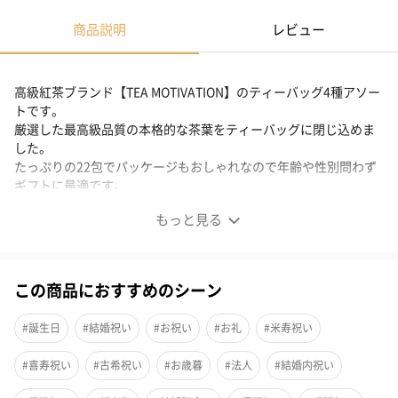
商品説明
レビュー
高級紅茶ブランド【TEA MOTIVATION】のティーバッグ4種アソー
トです。
厳選した最高級品質の本格的な茶葉をティーバッグに閉じ込めま
した。
たっぷりの22包でパッケージもおしゃれなので年齢や性別問わず
ギフトに最適です。
もっと見る
商品詳細情報
重量
約280g
この商品におすすめのシーン
備考
【ダージリン】TEA MOTIVATION の中でも最上位品種
のダージリン。 ダージリンだけがもつ上品で芳醇な香
#誕生日
#結婚祝い
#お祝い
#お礼
#米寿祝い
り、 深い味わいが際立つ、自慢の逸品です。4包。
【アッサム】甘味が強くコクのある味わいと 香り高さ
#喜寿祝い
#古希祝い
#お歳暮
#法人
#結婚内祝い
をご堪能頂けます。 ストレートはもちろん、 ミルクテ
ィーにもマッチします。6包。