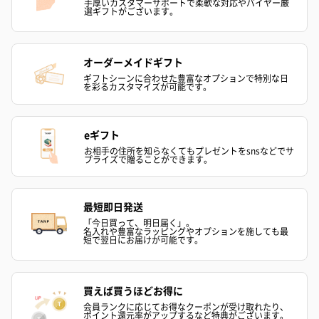
ハンドタオル・ハンカチ
手厚いカスタマーサポートで柔軟な対応やバイヤー厳
選ギフトがございます。
ハンドタオル・ハンカチを同梱してお届けいたします。ギフトへ
の＋αにおすすめです。
オーダーメイドギフト
ギフトシーンに合わせた豊富なオプションで特別な日
を彩るカスタマイズが可能です。
eギフト
お相手の住所を知らなくてもプレゼントをsnsなどでサ
プライズで贈ることができます。
花束ハンドタオル（ピ
花束ハンドタオル（ブ
花束ハンドタ
ンク）（1,760円）
ルー）（1,760円）
ワイト）（1,7
最短即日発送
「今日買って、明日届く」。
名入れや豊富なラッピングやオプションを施しても最
短で翌日にお届けが可能です。
キャンドル・お香
キャンドル・お香を同梱してお届けいたします。
買えば買うほどお得に
会員ランクに応じてお得なクーポンが受け取れたり、
ポイント還元率がアップするなど特典がございます。