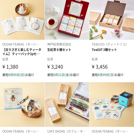
写真付きメッセージカ
写真付きメッセージカ
【誕生日】Hap
ード（680円）
ード（Thank you）ピ
Birthday ホ
ンク（680円）
刷なし）（11
のしカード
商品の形質上、のしを直接添付できない商品にのし風のカードを
同梱します。
※のし下はご記入いただけません。
※カードのデザインは一部変更する場合があります。
結婚祝い（御結婚御
出産祝い（御出産御
内祝い_蝶結び