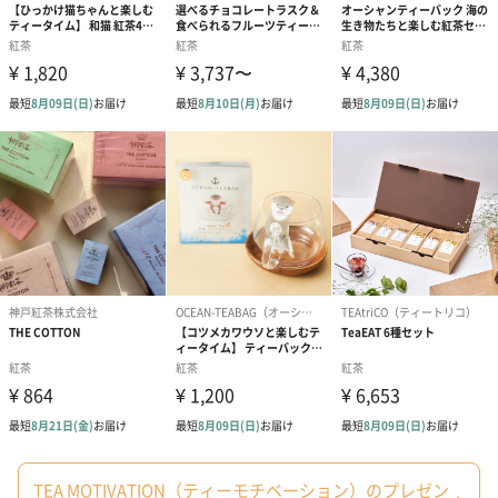
祝）（110円）
祝）（110円）
（110円）
結婚祝いちょい足しギフト
結婚祝いギフトへの＋αにおすすめです。新生活を彩るギフトオプ
ションをご用意いたしました。
商品と同梱してお届けいたします。
ブライダルロリポップ
ブライダルロリポップ
夫婦箸と箸置
ドレス（いちご味)
タキシード（コーラ味)
（2,420円）
（1,122円）
（1,122円）
TEA MOTIVATION（ティーモチベーション）のプレゼン