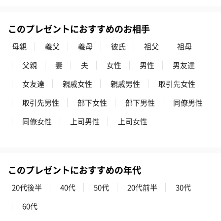
いぶりがっことチーズ
ごろっとうまみ チーズ
しょっつるナッ
のオイル漬（981円）
のオイル漬（塩麹&レモ
円）
ン）（981円）
このプレゼントにおすすめのお相手
母親
義父
義母
彼氏
祖父
祖母
父親
妻
夫
女性
男性
男友達
女友達
親戚女性
親戚男性
取引先女性
取引先男性
部下女性
部下男性
同僚男性
同僚女性
上司男性
上司女性
このプレゼントにおすすめの年代
20代後半
40代
50代
20代前半
30代
60代