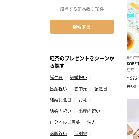
該当する商品数：
78件
検索する
紅茶のプレゼントをシーンか
ら探す
誕生日
|
結婚祝い
|
出産祝い
|
お中元
|
記念日
|
結婚記念日
|
お礼
|
結婚内祝い
|
出産内祝い
|
自分へのご褒美
|
法人
|
退職祝い
|
送別会
|