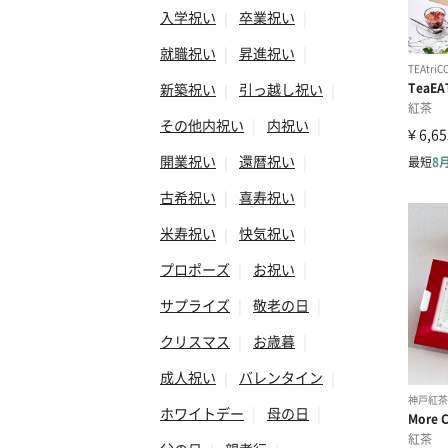
入学祝い
|
卒業祝い
|
就職祝い
|
昇進祝い
|
新築祝い
|
引っ越し祝い
|
その他内祝い
|
内祝い
|
開業祝い
|
還暦祝い
|
古希祝い
|
喜寿祝い
|
米寿祝い
|
快気祝い
|
プロポーズ
|
お祝い
|
サプライズ
|
敬老の日
|
クリスマス
|
お歳暮
|
成人祝い
|
バレンタイン
|
ホワイトデー
|
母の日
|