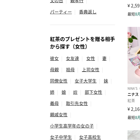
父の日
|
親孝行
|
パーティー
|
香典返し
紅茶のプレゼントを贈る相手
から探す（女性）
彼女
|
女友達
|
女性
|
妻
|
母親
|
祖母
|
上司女性
|
同僚女性
|
女子大学生
|
妹
|
姉
|
娘
|
姪
|
部下女性
|
義母
|
取引先女性
|
親戚女性
|
小学生高学年の女の子
|
女子中学生
|
女子高校生