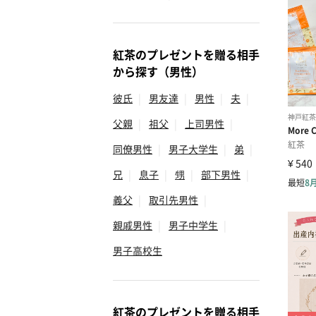
紅茶のプレゼントを贈る相手
から探す（男性）
彼氏
|
男友達
|
男性
|
夫
|
父親
|
祖父
|
上司男性
|
同僚男性
|
男子大学生
|
弟
|
兄
|
息子
|
甥
|
部下男性
|
義父
|
取引先男性
|
親戚男性
|
男子中学生
|
男子高校生
紅茶のプレゼントを贈る相手