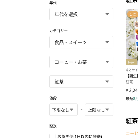
年代
カテゴリー
値段
~
紅茶
配送
コー
お急ぎ便(1日以内に発送)