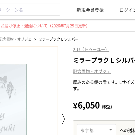
新規会員登録
ログイ
届け停止・遅延について（2026年7月29日更新）
>
記念置物・オブジェ
ミラープラク L シルバー
2-U（トゥーユー）
ミラープラク L シルバ
記念置物・オブジェ
厚みのある鏡の盾です。Lサイ
す。
¥6,050
（税込）