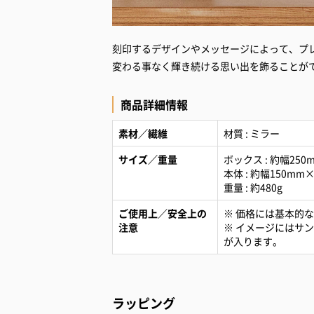
刻印するデザインやメッセージによって、プ
変わる事なく輝き続ける思い出を飾ることが
商品詳細情報
素材／繊維
材質 : ミラー
サイズ／重量
ボックス : 約幅25
本体 : 約幅150m
重量 : 約480g
ご使用上／安全上の
※ 価格には基本的
注意
※ イメージにはサ
が入ります。
ラッピング