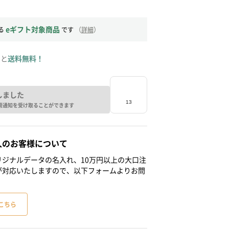
eギフト対象商品
る
です
（
詳細
）
ると
送料無料！
しました
荷通知を受け取ることができます
人のお客様について
ジナルデータの名入れ、10万円以上の大口注
が対応いたしますので、以下フォームよりお問
こちら