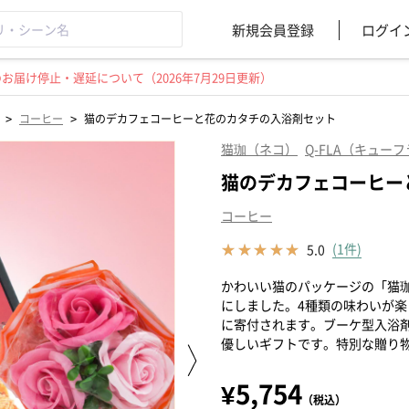
新規会員登録
ログイ
届け停止・遅延について（2026年7月29日更新）
>
>
コーヒー
猫のデカフェコーヒーと花のカタチの入浴剤セット
猫珈（ネコ）
Q-FLA（キュー
猫のデカフェコーヒー
コーヒー
(1件)
5.0
かわいい猫のパッケージの「猫
にしました。4種類の味わいが
に寄付されます。ブーケ型入浴
優しいギフトです。特別な贈り
¥5,754
（税込）