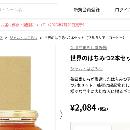
新規会員登録
ログイ
届け停止・遅延について（2026年7月29日更新）
>
>
ス
ジャム・はちみつ
世界のはちみつ2本セット（ブルガリア・コーヒー）
金澤やまぎし養蜂場
世界のはちみつ2本セ
ジャム・はちみつ
養蜂家たちが厳選したはちみつ
つ2本セット。蜂蜜は縁起物と
様々な門出に大切な人に贈るギ
¥2,084
（税込）