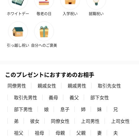
ホワイトデー
敬老の日
入学祝い
就職祝い
引っ越し祝い
自分へのご褒美
このプレゼントにおすすめのお相手
同僚男性
親戚女性
親戚男性
取引先女性
取引先男性
義母
義父
部下女性
部下男性
娘
息子
姉
妹
兄
弟
彼女
同僚女性
上司男性
上司女性
祖父
祖母
母親
父親
妻
夫