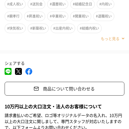
#成人祝い
#送別会
#還暦祝い
#結婚記念日
#内祝い
#親孝行
#昇進祝い
#卒業祝い
#開業祝い
#退職祝い
#快気祝い
#新築祝い
#出産内祝い
#結婚内祝い
#その他内祝い
#法人
#お歳暮
#クリスマス
#結婚祝い
#母の日
#父の日
#お祝い
#お礼
#パーティー
シェアする
#サプライズ
#お中元
#誕生日
#バレンタイン
#ホワイトデー
#敬老の日
#入学祝い
#就職祝い
商品について問い合わせる
#引っ越し祝い
#自分へのご褒美
#同僚男性
#親戚女性
「素材の持ち味を大切に」をコンセプトに、恵まれた自然環境の
#親戚男性
#取引先女性
#取引先男性
#義母
#義父
10万円以上の大口注文・法人のお客様について
中で、真心こめた食品づくりをしている「たかはたファーム」の
#部下女性
#部下男性
#娘
#息子
#姉
#妹
#兄
こだわりのギフトセットです。
請求書払いのご希望、ロゴ等オリジナルデータの名入れ、10万円
以上の大口注文に関しまして、専門スタッフが対応いたしますの
#弟
#彼女
#同僚女性
#上司男性
#上司女性
#祖父
で、以下フォームよりお問い合わせください。
素材の持ち味を大切に仕上げた個性的なジャムとドレッシングの