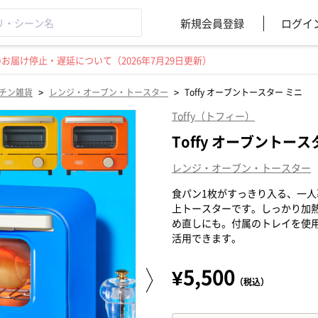
新規会員登録
ログイ
届け停止・遅延について（2026年7月29日更新）
>
>
チン雑貨
レンジ・オーブン・トースター
Toffy オーブントースター ミニ
Toffy（トフィー）
Toffy オーブントース
レンジ・オーブン・トースター
食パン1枚がすっきり入る、一
上トースターです。しっかり加
め直しにも。付属のトレイを使
活用できます。
¥5,500
（税込）