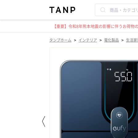
【重要】令和8年熊本地震の影響に伴うお荷物のお
>
>
>
タンプホーム
インテリア
電化製品
生活家