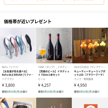
ト）（580円）
価格帯が近いプレゼント
紙袋
お渡し用の紙袋です。
商品に合わせたサイズをお届けします。
あり（280円）
メッセージカード（通常・写真・グリーティング）
誕生日や結婚祝い・出産祝いなど、様々なシーンのメッセージカ