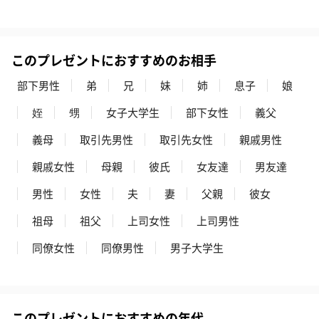
リラックスグッズ
このプレゼントにおすすめのお相手
リラックスグッズを同梱してお届けします。
部下男性
弟
兄
妹
姉
息子
娘
姪
甥
女子大学生
部下女性
義父
義母
取引先男性
取引先女性
親戚男性
親戚女性
母親
彼氏
女友達
男友達
男性
女性
夫
妻
父親
彼女
かき氷入浴剤4点セット
かき氷入浴剤4点セット
バスフラワー
（ブルー）（748円）
（イエロー）（748円）
【Thank you】
祖母
祖父
上司女性
上司男性
円）
同僚女性
同僚男性
男子大学生
ハンドタオル・ハンカチ
このプレゼントにおすすめの年代