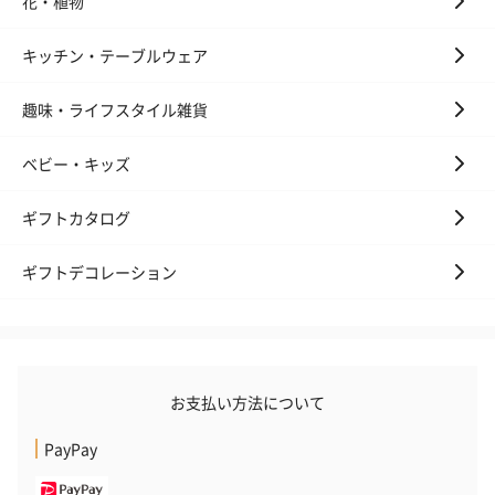
花・植物
キッチン・テーブルウェア
趣味・ライフスタイル雑貨
いぶりがっことチーズ
ごろっとうまみ チーズ
しょっつるナッ
ベビー・キッズ
のオイル漬（981円）
のオイル漬（塩麹&レモ
円）
ン）（981円）
ギフトカタログ
ギフトデコレーション
お支払い方法について
PayPay