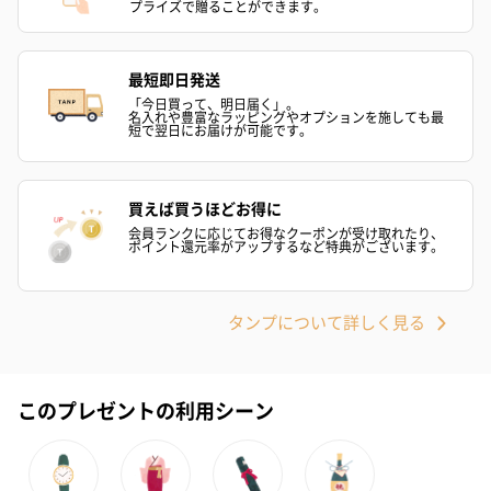
プライズで贈ることができます。
アールグレイ（HAPPY
アールグレイティー
フルーツティー
最短即日発送
BIRTHDAY TO YOU）
（660円）
円）
「今日買って、明日届く」。
（660円）
名入れや豊富なラッピングやオプションを施しても最
短で翌日にお届けが可能です。
買えば買うほどお得に
会員ランクに応じてお得なクーポンが受け取れたり、
スイーツ
ポイント還元率がアップするなど特典がございます。
スイーツを同梱してお届けいたします。ギフトへの＋αにおすすめ
です。
タンプについて詳しく見る
このプレゼントの利用シーン