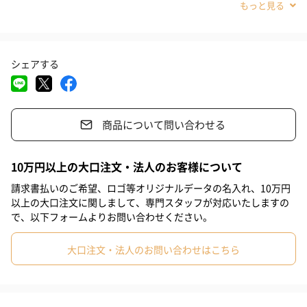
#クリスマス
#お祝い
#父の日
#母の日
#部下男性
※ぬいぐるみはイメージです。本商品はキーチェーンを入れてお
#弟
#兄
#妹
#姉
#息子
#娘
#姪
#甥
届けします。
シェアする
#女子大学生
#部下女性
#義父
#義母
#取引先男性
#取引先女性
#親戚男性
#親戚女性
#母親
#彼氏
カラー
商品について問い合わせる
#女友達
#男友達
#男性
#女性
#夫
#妻
#父親
コーラルレッド
#彼女
#祖母
#祖父
#上司女性
#上司男性
#同僚女性
10万円以上の大口注文・法人のお客様について
#同僚男性
#男子大学生
#10代
#20代前半
#20代後半
請求書払いのご希望、ロゴ等オリジナルデータの名入れ、10万円
アプリコットオレンジ
以上の大口注文に関しまして、専門スタッフが対応いたしますの
#30代
#40代
#50代
#60代
#70代
#80代
#90代
で、以下フォームよりお問い合わせください。
大口注文・法人のお問い合わせはこちら
ハニーイエロー