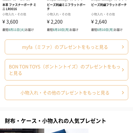
＊生地の色味は、画像とは多少異なる場合がございます。
＊タグの付く位置は画像と異なる場合があります。
＊メーカーの品質基準をクリアしたものを輸入し、運営会社マー
クスインターナショナルでもさらに検品したものを、お客様にお
届けしております。
myfa（ミファ）のプレゼントをもっと見る
BON TON TOYS（ボントントイズ）
BON TON TOYS（ボントントイズ）のプレゼントをもっ
子どもたちの小さなしあわせを守ることが、地球を、未来を守る
と見る
ことになる。
小物入れ・その他のプレゼントをもっと見る
長い歴史の中で環境への配慮をひとつひとつ積み重ねており、こ
れからも長い時間をかけて地球の環境を守っていく。
サステナブルな世界を目指し、子どもたちの未来を守るという、
財布・ケース・小物入れの人気プレゼント
創業以来ずっと変わらない理念に基づいたものづくりをおこなっ
ています。