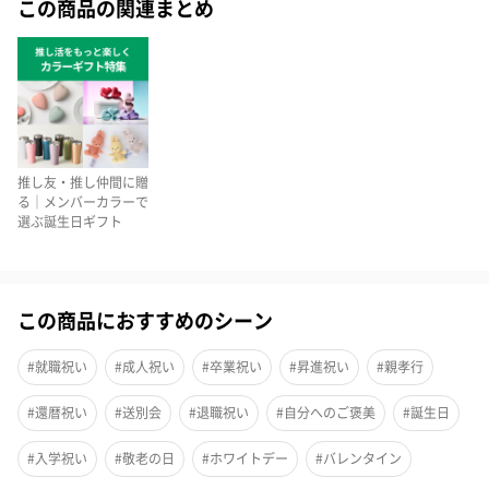
この商品の関連まとめ
お気に入りのぬいぐるみやグッズを入れて持ち運びができる推し
色ポーチとBON TON TOYSのミッフィーキーチェーンのセットで
す。こちらのページでお選びいただいた商品はポーチの中にキー
チェーンをセットした状態でお届けします。
ポーチの色もミッフィーの色もそれぞれ選べます。好きな色を選
推し友・推し仲間に贈
んで推し活動を楽しんじゃおう！
る｜メンバーカラーで
選ぶ誕生日ギフト
ポーチ
この商品におすすめのシーン
#就職祝い
#成人祝い
#卒業祝い
#昇進祝い
#親孝行
ぬいぐるみやグッズ、文具、コスメ入れに。側面にデコレーショ
ンできる帯の透明シート1枚付きなのでデコレーションして自分だ
#還暦祝い
#送別会
#退職祝い
#自分へのご褒美
#誕生日
けの推し活ポーチが作れます。背面の扉にはトレカやミニアクス
タなどが入るマチのないポケット付き。ここにもデコレーション
#入学祝い
#敬老の日
#ホワイトデー
#バレンタイン
できる透明シート1枚付きです。