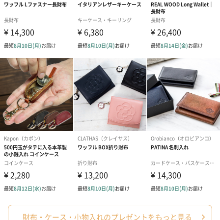
商品オプション情報
お届けボックスオプション
配送用のダンボールを装飾いたします。お相手のご住所に直接お
送りする際に人気のオプションです。お相手に直接手渡しする場
合は、紙袋との併用もおすすめです。
ダンボール装飾（ひま
ダンボール装飾（チュ
ダンボール装
わり）（720円）
ーリップ）（720円）
イトピンク×
財布・ケース・小物入れのプレゼントをもっと見る