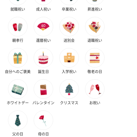
ゼリーバウム カット
麦わらパンダバウム
3層デザート 
就職祝い
成人祝い
卒業祝い
昇進祝い
（レモン＆紅茶）（432
（バナナ味）（540円）
ェ〜国産フル
円）
り〜 3号（86
親孝行
還暦祝い
送別会
退職祝い
スキンケアグッズ
スキンケアグッズを同梱してお届けします。
自分へのご褒美
誕生日
入学祝い
敬老の日
ホワイトデー
バレンタイン
クリスマス
お祝い
ハンドクリーム3本セッ
シャワージェル＆ハン
シャワージェ
ト【ありがとう】
ドクリーム（ピンクグ
ドクリーム（
（1,100円）
レープフルーツ）
ッシュローズ）（
（2,145円）
円）
父の日
母の日