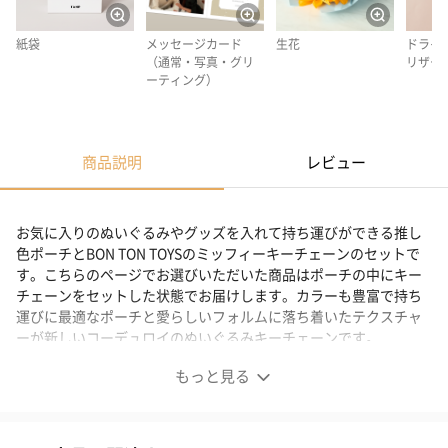
紙袋
メッセージカード
生花
ドライ
（通常・写真・グリ
リザー
ーティング）
商品説明
レビュー
お気に入りのぬいぐるみやグッズを入れて持ち運びができる推し
色ポーチとBON TON TOYSのミッフィーキーチェーンのセットで
す。こちらのページでお選びいただいた商品はポーチの中にキー
チェーンをセットした状態でお届けします。カラーも豊富で持ち
運びに最適なポーチと愛らしいフォルムに落ち着いたテクスチャ
ーが新しいコーデュロイのぬいぐるみキーチェーンです。
もっと見る
【色が選べる】推し活ポーチのミッフィーぬいぐるみキー
チェーンセット