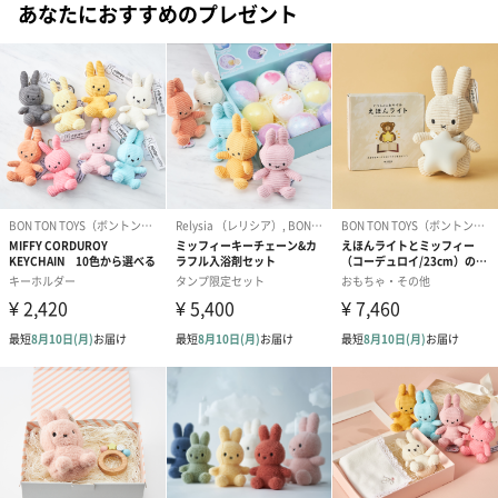
あなたにおすすめのプレゼント
ライラックパープル
シャーベットピンク
パウダーブルー
シフォンベージュ
ミントグリーン
チャコールブラック