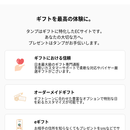
ギフトを最高の体験に。
タンプはギフトに特化したECサイトです。
あなたの大切な方へ。
プリザーブドフラワー
プリザーブドフラワー
アミュレット 
プレゼントはタンプがお手伝いします。
ブーケ（ピンク）
ブーケ（ブルー）
ク）（1,500円
（2,580円）
（2,580円）
ギフトにおける信頼
日本最大級のギフト専門通販
手厚いカスタマーサポートで柔軟な対応やバイヤー厳
選ギフトがございます。
紅茶・コーヒー・スイーツ
紅茶・コーヒー・スイーツを同梱してお届けいたします。ギフト
への＋αにおすすめです。
オーダーメイドギフト
ギフトシーンに合わせた豊富なオプションで特別な日
を彩るカスタマイズが可能です。
eギフト
お相手の住所を知らなくてもプレゼントをsnsなどでサ