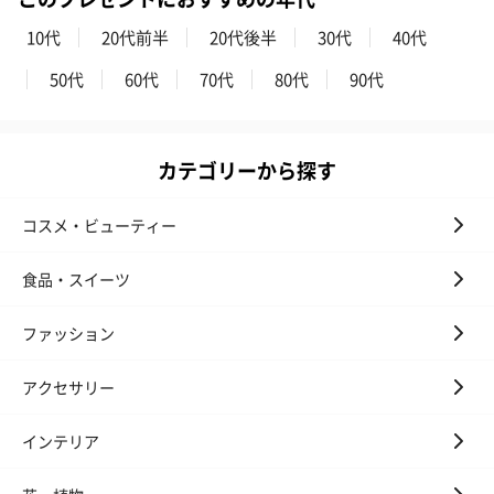
ハンドタオル・ハンカチを同梱してお届けいたします。ギフトへ
の＋αにおすすめです。
10代
20代前半
20代後半
30代
40代
50代
60代
70代
80代
90代
カテゴリーから探す
コスメ・ビューティー
花束ハンドタオル（ピ
花束ハンドタオル（ブ
花束ハンドタ
ンク）（1,760円）
ルー）（1,760円）
ワイト）（1,7
食品・スイーツ
ファッション
おつまみ・その他
アクセサリー
お酒にぴったりのおつまみ・サプリを同梱してお届けいたしま
す。
インテリア