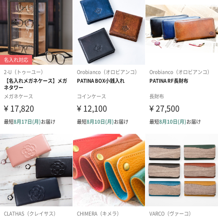
商品詳細情報
ポーチ
■素材／繊維
ポーチ/ポリエステル・PVC、透明シート/PET
■お手入れ方法
ポーチ/※透明シート・帯の透明シート各1枚付き
■サイズ
ポーチサイズ：130×90×60mm
ポーチ/ストラップ付き(ストラップを含む縦:約
275mm)
キーチェーン
■素材
表地：ポリエステル・ナイロン
中材：リサイクルポリエステル
■生産国
中国
■対象年齢
6才以上
■サイズ
縦100mm・横80mm・奥行55mm
■重量
25g