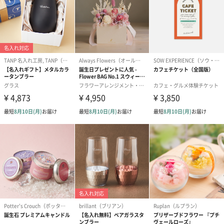
ードを同梱します。
メッセージカードや封筒のデザインは一部変更する場合がありま
す。
写真付きメッセージカ
写真付きメッセージカ
【誕生日】Hap
ード（680円）
ード（Thank you）ピ
Birthday ホ
ンク（680円）
刷なし）（11
生花
生花のブーケを同梱します。
※9-15時にご注文いただく場合、最短のお届け可能日が通常より
も1日遅くなります。