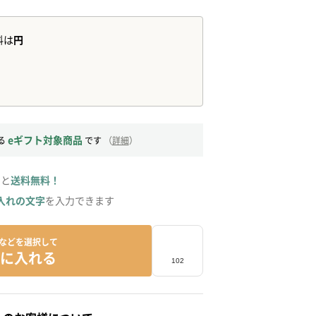
eギフト対象商品
る
です
（
詳細
）
ると
送料無料！
入れの文字
を入力できます
などを選択して
に入れる