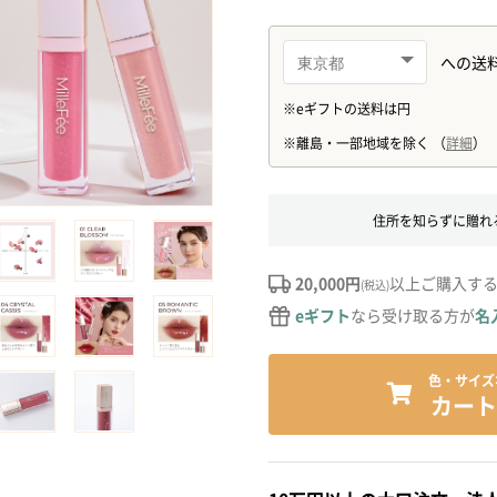
住所を知らずに贈れ
20,000円
以上ご購入す
(税込)
eギフト
なら受け取る方が
名
色・サイズ
カート