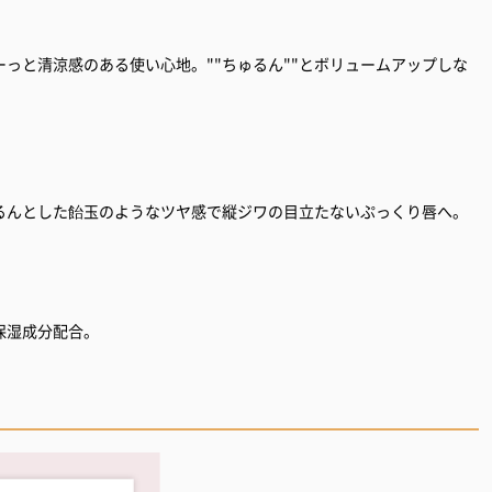
っと清涼感のある使い心地。""ちゅるん""とボリュームアップしな
るんとした飴玉のようなツヤ感で縦ジワの目立たないぷっくり唇へ。
保湿成分配合。