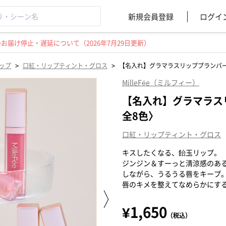
新規会員登録
ログイ
届け停止・遅延について（2026年7月29日更新）
>
>
ップ
口紅・リップティント・グロス
【名入れ】グラマラスリッププランパー
MilleFée（ミルフィー）
【名入れ】グラマラス
全8色〉
口紅・リップティント・グロス
キスしたくなる、飴玉リップ。
ジンジン＆すーっと清涼感のある
しながら、うるうる唇をキープ
唇のキメを整えてなめらかにす
¥1,650
（税込）