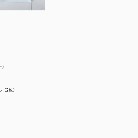
ー）
ル（2枚）