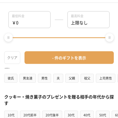
誕生日
結婚祝い
出産祝い
お中元
記念日
結婚記
クッキー・焼き菓子のプレゼントを贈る相手から探す（女
性）
彼女
女友達
女性
妻
母親
祖母
上司女性
クッキー・焼き菓子のプレゼントを贈る相手から探す（男
性）
彼氏
男友達
男性
夫
父親
祖父
上司男性
クッキー・焼き菓子のプレゼントを贈る相手の年代から探
す
10代
20代前半
20代後半
30代
40代
50代
6