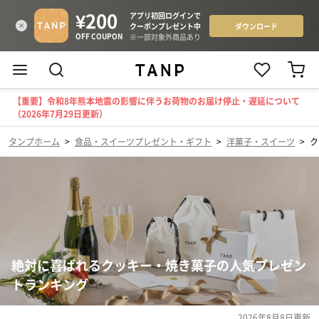
【重要】令和8年熊本地震の影響に伴うお荷物のお届け停止・遅延について
（2026年7月29日更新）
タンプホーム
>
食品・スイーツプレゼント・ギフト
>
洋菓子・スイーツ
>
ク
絶対に喜ばれるクッキー・焼き菓子の人気プレゼン
トランキング
2026年8月8日
更新