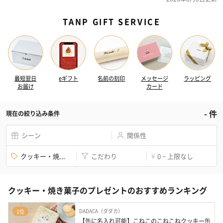
TANP GIFT SERVICE
最短翌日
eギフト
名前の刻印
メッセージ
ラッピング
お届け
カード
-
件
現在の絞り込み条件
シーン
関係性
クッキー・焼...
こだわり
0 ~ 上限なし
¥
クッキー・焼き菓子のプレゼントのおすすめランキング
DADACA（ダダカ）
1位
【缶に名入れ可能】こねこのこねこねクッキー缶 