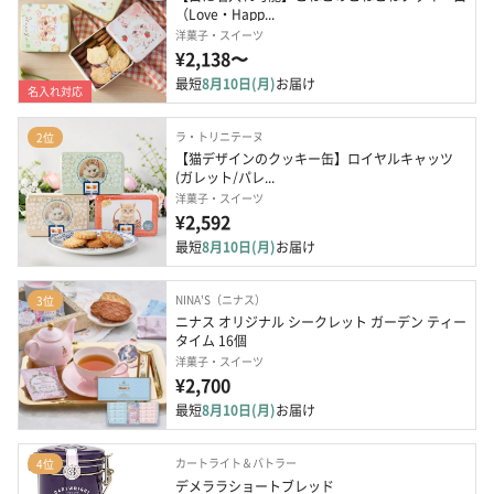
（Love・Happ...
洋菓子・スイーツ
¥2,138〜
最短
8月10日(月)
お届け
名入れ対応
ラ・トリニテーヌ
2位
【猫デザインのクッキー缶】ロイヤルキャッツ 
(ガレット/パレ...
洋菓子・スイーツ
¥2,592
最短
8月10日(月)
お届け
NINA'S（ニナス）
3位
ニナス オリジナル シークレット ガーデン ティー
タイム 16個
洋菓子・スイーツ
¥2,700
最短
8月10日(月)
お届け
カートライト＆バトラー
4位
デメララショートブレッド