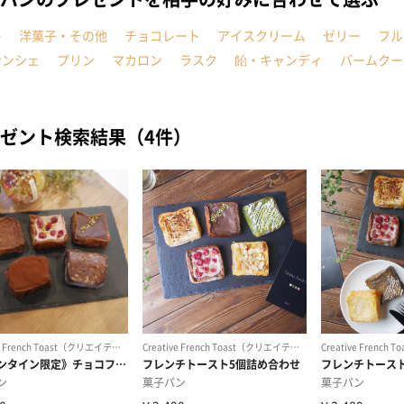
キ
洋菓子・その他
チョコレート
アイスクリーム
ゼリー
フル
ナンシェ
プリン
マカロン
ラスク
飴・キャンディ
バームクー
ゼント検索結果（4件）