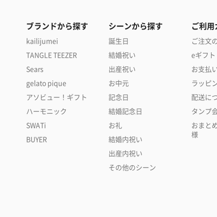
ブランドから探す
シーンから探す
ご利用
kailijumei
誕生日
ご注文
TANGLE TEEZER
結婚祝い
eギフト
Sears
出産祝い
お支払
gelato pique
お中元
ラッピ
アソビュー！ギフト
記念日
配送に
ハーモニック
結婚記念日
タンプ
SWATi
お礼
おまと
様
BUYER
結婚内祝い
出産内祝い
その他のシーン