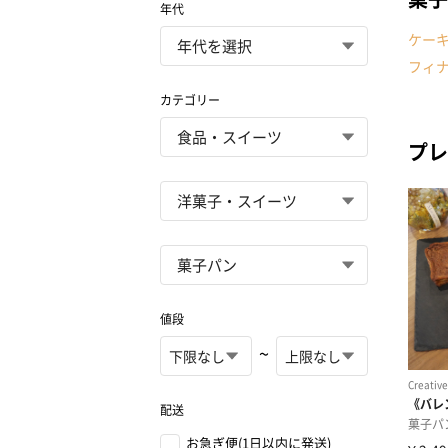
年代
ケー
フィ
カテゴリー
プレ
値段
~
配送
お急ぎ便(1日以内に発送)