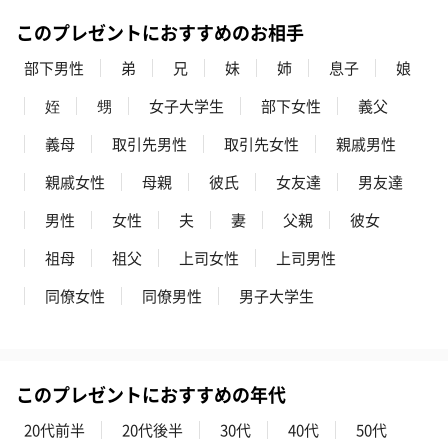
このプレゼントにおすすめのお相手
部下男性
弟
兄
妹
姉
息子
娘
姪
甥
女子大学生
部下女性
義父
義母
取引先男性
取引先女性
親戚男性
親戚女性
母親
彼氏
女友達
男友達
男性
女性
夫
妻
父親
彼女
祖母
祖父
上司女性
上司男性
同僚女性
同僚男性
男子大学生
このプレゼントにおすすめの年代
20代前半
20代後半
30代
40代
50代