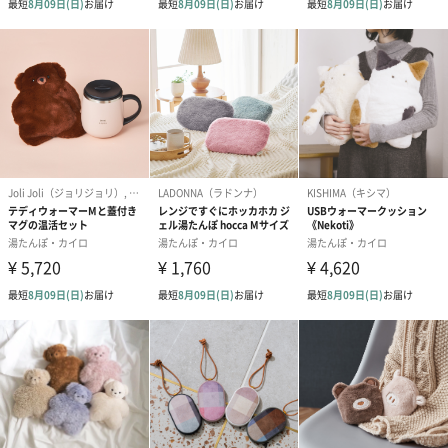
電源
AC100V 50/60Hz
消費電力
270W
コード長
75cm
蓄熱剤
水
蓄熱温度
60度
充電時間
約15分
連続使用時間
約3時間～7時間