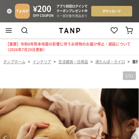
【重要】令和8年熊本地震の影響に伴うお荷物のお届け停止・遅延について
（2026年7月29日更新）
タンプホーム
>
インテリア
>
生活雑貨・日用品
>
湯たんぽ・カイロ
>
蓄
1
/
11