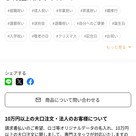
#就職祝い
#成人祝い
#卒業祝い
#昇進祝い
#親孝行
#還暦祝い
#送別会
#退職祝い
#自分へのご褒美
#誕生日
#入学祝い
#敬老の日
#クリスマス
#記念日
#お祝い
#父の日
#母の日
#部下男性
#弟
#兄
#妹
#姉
#息子
#娘
#姪
#甥
#女子大学生
#部下女性
#義父
シェアする
#義母
#取引先男性
#取引先女性
#親戚男性
#親戚女性
#母親
#彼氏
#女友達
#男友達
#男性
#女性
#夫
商品について問い合わせる
#妻
#父親
#彼女
#祖母
#祖父
#上司女性
#上司男性
#同僚女性
#同僚男性
#男子大学生
#20代前半
10万円以上の大口注文・法人のお客様について
#20代後半
#30代
#40代
#50代
#60代
#70代
請求書払いのご希望、ロゴ等オリジナルデータの名入れ、10万円
以上の大口注文に関しまして、専門スタッフが対応いたしますの