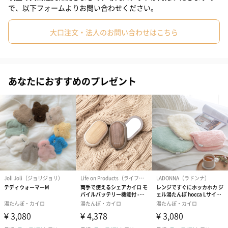
#80代
#90代
で、以下フォームよりお問い合わせください。
大口注文・法人のお問い合わせはこちら
あなたにおすすめのプレゼント
種類
商品詳細情報
外装サイズ
幅46cm×奥行26cm×高さ17cm
素材
PVC＋ABS
重量（約）
1.7kg