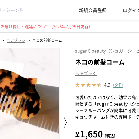
新規会員登録
ログイ
届け停止・遅延について（2026年7月29日更新）
>
>
ヘアブラシ
ネコの前髪コーム
sugar.C beauty（シュガー
ネコの前髪コーム
ヘアブラシ
(3件)
4.3
可愛いだけではなく、効果の高
発信する「sugar.C beau
シースルーバングが簡単に可愛
キュウチャーム付きの専用ポー
¥1,650
（税込）