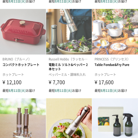
プリザーブドフラワー
プリザーブドフラワー
アミュレット 
ブーケ（ピンク）
ブーケ（ブルー）
ク）（1,500円
（2,580円）
（2,580円）
ぬいぐるみ
愛らしいぬいぐるみを同梱してお届けします。
誕生日・記念日・出産祝いなどのシーンにおすすめです。
フラワーテディベア
テディベア（バニラ）
テディベア（
（2,390円）
（1,760円）
ル）（1,760円