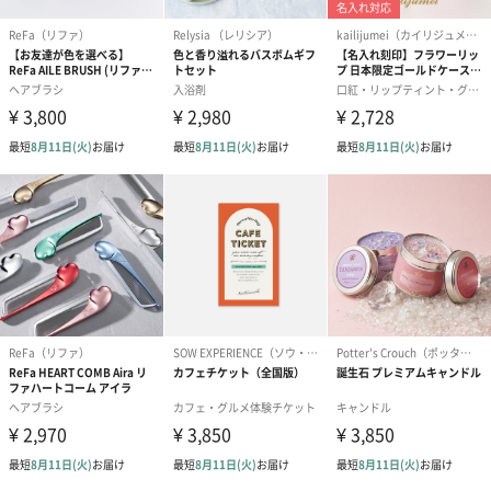
スイーツ
スイーツを同梱してお届けいたします。ギフトへの＋αにおすすめ
です。
ゼリーバウム カット
麦わらパンダバウム
3層デザート 
（レモン＆紅茶）（432
（バナナ味）（540円）
ェ〜国産フル
円）
り〜 3号（86
スキンケアグッズ
スキンケアグッズを同梱してお届けします。