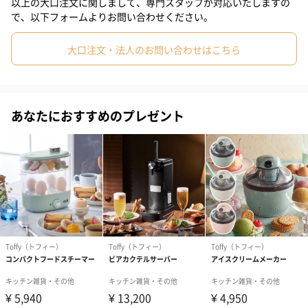
以上の大口注文に関しまして、専門スタッフが対応いたしますの
日本メーカー製ふっ素を使用しています。
で、以下フォームよりお問い合わせください。
大口注文・法人のお問い合わせはこちら
オリジナルの専用レシピが付属
あなたにおすすめのプレゼント
多彩なオリジナルメニューを掲載
食事からスイーツまで多彩な調理がレンジでできるので、料理の
幅もぐんと広がります。
2種類のカラーをご用意
ペールアクア