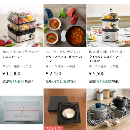
メッセージカード（通常・写真・グリーティング）
誕生日や結婚祝い・出産祝いなど、様々なシーンのメッセージカ
ードを同梱します。
メッセージカードや封筒のデザインは一部変更する場合がありま
す。
写真付きメッセージカ
写真付きメッセージカ
【誕生日】Hap
ード（680円）
ード（Thank you）ピ
Birthday ホ
ンク（680円）
刷なし）（11