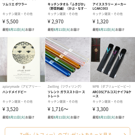
ブライダルロリポップ
ブライダルロリポップ
今治タオルケ
ドレス（いちご味)
タキシード（コーラ味)
ンドタオル・
（1,122円）
（1,122円）
タオル）（3,4
生花
生花のブーケを同梱します。
※9-15時にご注文いただく場合、最短のお届け可能日が通常より
も1日遅くなります。
Toffy（トフィー）のプレゼントをもっと見る