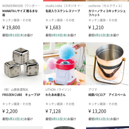
ラッピング
ギフトラッピングを施してお届けします。
コットン巾着 【誕生
コットン巾着 【誕生
コットン巾着 
日】（グレー）L（600
日】（スモーキーピン
とう】 L（60
円）
ク）L（600円）
のしカード
商品の形質上、のしを直接添付できない商品にのし風のカードを
同梱します。
※のし下はご記入いただけません。