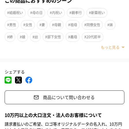
この商品におすすめのシーン
す。
電子レンジなのに、グリルのような焼き目が付いて、目玉焼きも
#結婚祝い
#母の日
#内祝い
#親孝行
#新築祝い
ふっくらおいしくできあがります。
#男性
#女性
#妻
#母親
#祖母
#同僚女性
#妹
#姉
#娘
#姪
#部下女性
#義母
#20代前半
お皿として食卓へ
#20代後半
#30代
#40代
#50代
#60代
#70代
洗い物も減らせてラクラク
#80代
#90代
シェアする
調理ができたら、そのままお皿として食卓へ。
いつまでも、できたてあつあつをお召し上がりいただけます。
商品について問い合わせる
お手入れラクラク
10万円以上の大口注文・法人のお客様について
ふっ素加工
請求書払いのご希望、ロゴ等オリジナルデータの名入れ、10万円