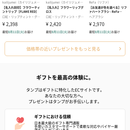
かき氷入浴剤4点セット
かき氷入浴剤4点セット
バスフラワー
（ブルー）（748円）
（イエロー）（748円）
【Thank you】
円）
価格帯の近いプレゼントをもっと見る
ハンドタオル・ハンカチ
ハンドタオル・ハンカチを同梱してお届けいたします。ギフトへ
ギフトを最高の体験に。
の＋αにおすすめです。
タンプはギフトに特化したECサイトです。
あなたの大切な方へ。
プレゼントはタンプがお手伝いします。
ギフトにおける信頼
日本最大級のギフト専門通販
手厚いカスタマーサポートで柔軟な対応やバイヤー厳
選ギフトがございます。