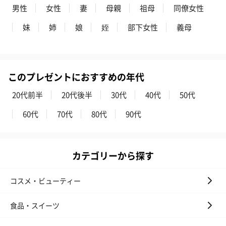
男性
女性
妻
母親
祖母
同僚女性
お酒にぴったりのおつまみ・サプリを同梱してお届けいたしま
す。
妹
姉
娘
姪
部下女性
義母
このプレゼントにおすすめの年代
20代前半
20代後半
30代
40代
50代
60代
70代
80代
90代
いぶりがっことチーズ
ごろっとうまみ チーズ
しょっつるナッ
のオイル漬（981円）
のオイル漬（塩麹&レモ
円）
ン）（981円）
カテゴリーから探す
コスメ・ビューティー
食品・スイーツ