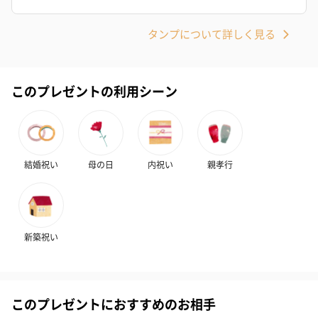
タンプについて詳しく見る
お酒
お酒を同梱してお届けいたします。
※20歳未満の方への酒類の販売はいたしません。
このプレゼントの利用シーン
結婚祝い
母の日
内祝い
親孝行
プレミアムビール イネ
実楽山田錦 特別純米
ジョニ－ウォ
新築祝い
ディット（712円）
酒（655円）
ブラック１２年（
円）
このプレゼントにおすすめのお相手
おつまみ・その他