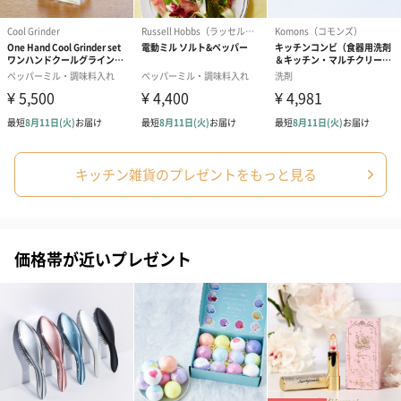
紅茶・コーヒー・スイーツ
紅茶・コーヒー・スイーツを同梱してお届けいたします。ギフト
への＋αにおすすめです。
キッチン雑貨のプレゼントをもっと見る
価格帯が近いプレゼント
アールグレイ（HAPPY
アールグレイティー
フルーツティー
BIRTHDAY TO YOU）
（660円）
円）
（660円）