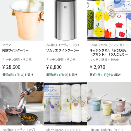
※カードのデザインは一部変更する場合があります。
結婚祝い（御結婚御
出産祝い（御出産御
内祝い_蝶結び
祝）（110円）
祝）（110円）
（110円）
結婚祝いちょい足しギフト
結婚祝いギフトへの＋αにおすすめです。新生活を彩るギフトオプ
ションをご用意いたしました。
商品と同梱してお届けいたします。