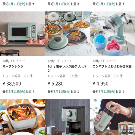
グレージュ
商品詳細情報
外装サイズ
幅4.5cmX縦13cmX高さ27cm
素材／繊維
プレート・蓋：アルミメッキ鋼板、プレートリング・
蓋カバー：シリコーンゴム
サイズ
約230（W）×40（H）×125（D）mm
内径：8cm×2コ
対応熱源
電子レンジ
※使用不可：直火、ガスコンロ、電磁（IH）調理器、
電熱調理器、ハロゲン調理器、オーブン、冷蔵・冷凍
※電子レンジは、ターンテーブルタイプ、フラットテ
ーブルタイプのどちらもお使いいただけます。
※電子レンジに付属しているターンテーブル用プレー
ト（丸皿）以外のプレートに乗せて使用しないでくだ
さい。
（オーブンレンジ用の黒皿などの上では、お使いいた
だけません。）