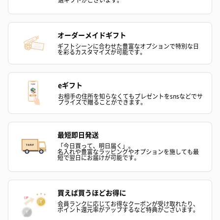
花束ハンドタオル（ピ
花束ハンドタオル（ブ
花束ハンドタ
ンク）（1,760円）
ルー）（1,760円）
ワイト）（1,7
オーダーメイドギフト
ギフトシーンに合わせた豊富なオプションで特別な日
を彩るカスタマイズが可能です。
キャンドル・お香
eギフト
キャンドル・お香を同梱してお届けいたします。
お相手の住所を知らなくてもプレゼントをsnsなどでサ
プライズで贈ることができます。
最短即日発送
「今日買って、明日届く」。
名入れや豊富なラッピングやオプションを施しても最
短で翌日にお届けが可能です。
フラッグカプセル：イ
フラッグカプセル：イ
ショートイン
買えば買うほどお得に
ンセンススティック
ンセンススティック
（GRAPE AND
会員ランクに応じてお得なクーポンが受け取れたり、
（END）（880円）
（St.OSMANTHUS）
（880円）
ポイント還元率がアップするなど特典がございます。
（880円）