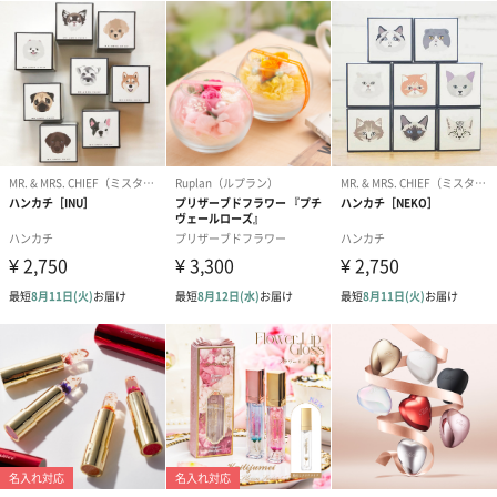
ハンドクリーム3本セッ
シャワージェル＆ハン
シャワージェ
ト【ありがとう】
ドクリーム（ピンクグ
ドクリーム（
（1,100円）
レープフルーツ）
ッシュローズ）（
（2,145円）
円）
リラックスグッズ
リラックスグッズを同梱してお届けします。