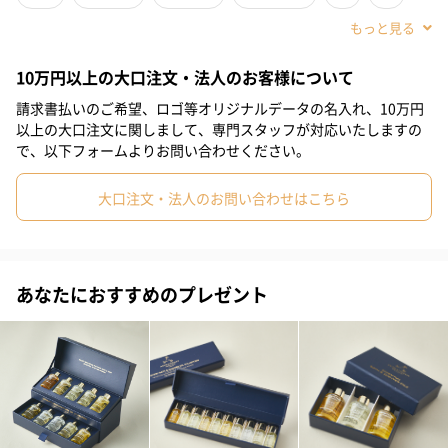
#娘
#姪
#部下女性
#義母
#親戚女性
#20代前半
◾️ざまざまな思いで気分が落ち着かない日に。心身をリフレッシ
ュ、集中力を高めたい時に。
10万円以上の大口注文・法人のお客様について
#20代後半
#30代
#40代
#50代
#60代
#70代
（ワイルドカモミール、プチグレン、フランキンセンス、ローズ
請求書払いのご希望、ロゴ等オリジナルデータの名入れ、10万円
マリーなど）
#80代
#90代
以上の大口注文に関しまして、専門スタッフが対応いたしますの
で、以下フォームよりお問い合わせください。
◾️使用方法
バスオイルとしてキャップ1杯分のオイルをお湯に入れてからお湯
大口注文・法人のお問い合わせはこちら
をかき混ぜ、ゆっくりお入りください。又は適量を取り、濡れた
身体に直接なじませて、そのままバスタブにお入りいただくか、
バスタブには入らずに塗った状態で少し置いた後にシャワー等で
洗い流しても構いません。
あなたにおすすめのプレゼント
入浴後もほのかに香りが持続します。
※体調に合わせて使用量を調整してください。
※約20回分
※追い炊き機能のご使用はお控えください。