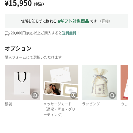
¥15,950
（税込）
eギフト対象商品
住所を知らずに贈れる
です
（
詳細
）
20,000円
以上ご購入すると
送料無料！
(税込)
オプション
購入フォームにて選択いただけます
紙袋
メッセージカード
ラッピング
のしカ
（通常・写真・グリ
ーティング）