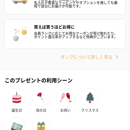
名入れや豊富なラッピングやオプションを施しても最
短で翌日にお届けが可能です。
キャンドル・お香を同梱してお届けいたします。
買えば買うほどお得に
会員ランクに応じてお得なクーポンが受け取れたり、
ポイント還元率がアップするなど特典がございます。
タンプについて詳しく見る
フラッグカプセル：イ
フラッグカプセル：イ
ショートイン
ンセンススティック
ンセンススティック
（GRAPE AND
（END）（880円）
（St.OSMANTHUS）
（880円）
このプレゼントの利用シーン
（880円）
お酒
誕生日
母の日
お祝い
クリスマス
お酒を同梱してお届けいたします。
※20歳未満の方への酒類の販売はいたしません。