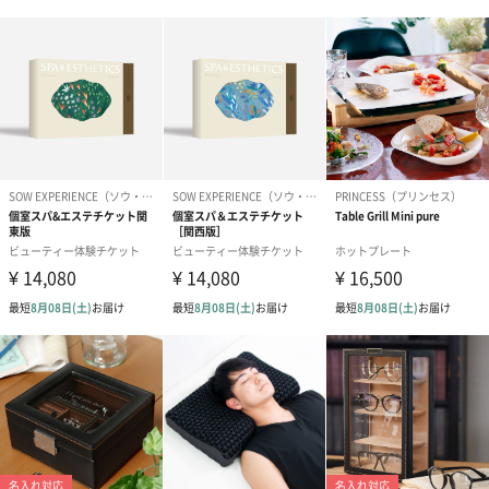
アールグレイ（HAPPY
アールグレイティー
フルーツティー
BIRTHDAY TO YOU）
（660円）
円）
（660円）
スイーツ
スイーツを同梱してお届けいたします。ギフトへの＋αにおすすめ
です。