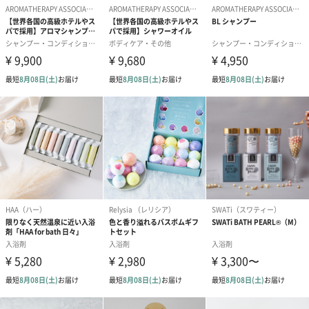
成分
【マインド バスアンドシャワーオイル】ワイルドカ
モミール、プチグレン、フランキンセンスなど
【イージング マッサージアンドボディオイル】アル
ニカ、ローズマリー、ジンジャー、ラベンダーなど
ご使用上／安
●妊娠・授乳中・疾患のある方はご使用前に医師にご相
全上の注意
談ください。
●自然に沈殿がおきることがありますが品質には問題あ
りません。追い焚きでのご使用はお控えください。
内容量／内容
【マインド バスアンドシャワーオイル】55ml
物
【イージング マッサージアンドボディオイル】
100ml
【ベルベットポーチ】リサイクルプラスティックボト
ル100％で製作
商品オプション情報
お届けボックスオプション
配送用のダンボールを装飾いたします。お相手のご住所に直接お