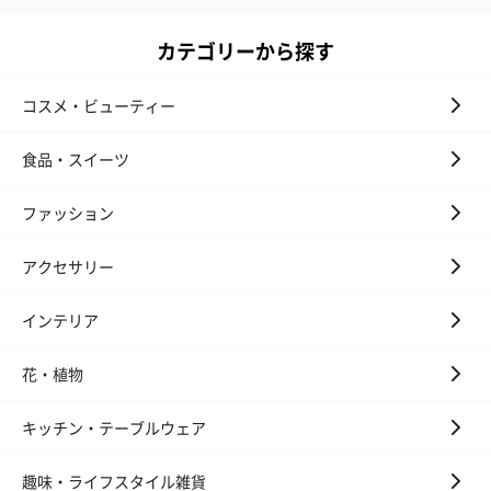
カテゴリーから探す
いぶりがっことチーズ
ごろっとうまみ チーズ
しょっつるナッ
コスメ・ビューティー
のオイル漬（981円）
のオイル漬（塩麹&レモ
円）
ン）（981円）
食品・スイーツ
ファッション
アクセサリー
インテリア
花・植物
キッチン・テーブルウェア
趣味・ライフスタイル雑貨