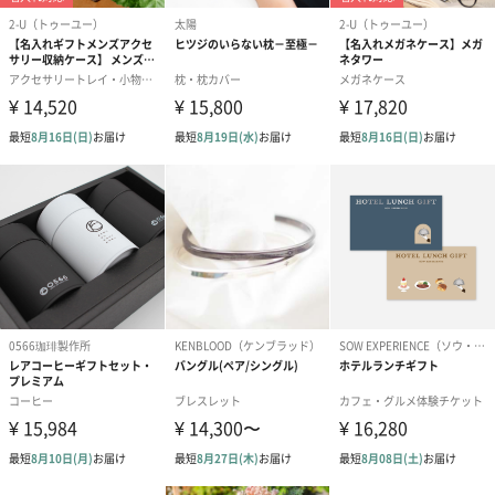
ゼリーバウム カット
麦わらパンダバウム
3層デザート 
（レモン＆紅茶）（432
（バナナ味）（540円）
ェ〜国産フル
円）
り〜 3号（86
スキンケアグッズ
スキンケアグッズを同梱してお届けします。