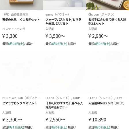
生花
生花のブーケを同梱します。
※9-15時にご注文いただく場合、最短のお届け可能日が通常より
も1日遅くなります。
シーズンブーケ（ひま
ブーケ（ホワイトグリ
ブーケ（ピン
わり）（1,880円）
ーン）（1,650円）
（1,650円）
ドライフラワー・プリザーブドフラワー
自然のお花で作ったドライフラワー・プリザーブドフラワーを同
梱します。