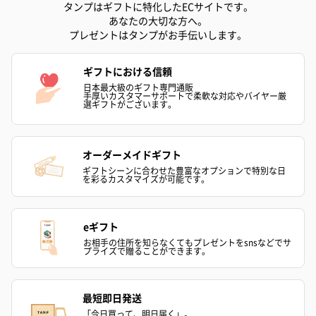
タンプはギフトに特化したECサイトです。
あなたの大切な方へ。
プレゼントはタンプがお手伝いします。
ハンドタオル・ハンカチ
ギフトにおける信頼
ハンドタオル・ハンカチを同梱してお届けいたします。ギフトへ
日本最大級のギフト専門通販
の＋αにおすすめです。
手厚いカスタマーサポートで柔軟な対応やバイヤー厳
選ギフトがございます。
オーダーメイドギフト
ギフトシーンに合わせた豊富なオプションで特別な日
を彩るカスタマイズが可能です。
eギフト
花束ハンドタオル（ピ
花束ハンドタオル（ブ
花束ハンドタ
ンク）（1,760円）
ルー）（1,760円）
ワイト）（1,7
お相手の住所を知らなくてもプレゼントをsnsなどでサ
プライズで贈ることができます。
最短即日発送
キャンドル・お香
「今日買って、明日届く」。