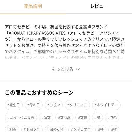
商品説明
レビュー
アロマセラピーの本場、英国を代表する最高峰ブランド
「AROMATHERAPY ASSOCIATES（アロマセラピー アソシエイ
ツ）」からアロマの香りでリフレッシュできるクリスマス限定の
セットをお届け。気持ちを落ち着かせ安らぐようなアロマの香り
でバスタイム、お部屋でのリラックスタイムを特別な時間へと誘
います。バスオイルとボディオイルの贅沢なアロマキットです。
もっと見る
頭からつま先までのリラクゼーションを提供します
この商品におすすめのシーン
ホリデーシーズンならではのポーチ付き。お誕生日やシーズンギ
フトにもおすすめです。
#誕生日
#母の日
#お祝い
#クリスマス
#ホワイトデー
#自分へのご褒美
#彼女
#女友達
#女性
#妻
#母親
マインド バスアンドシャワーオイル（55ml）
#祖母
#上司女性
#同僚女性
#女子大学生
#妹
#姉