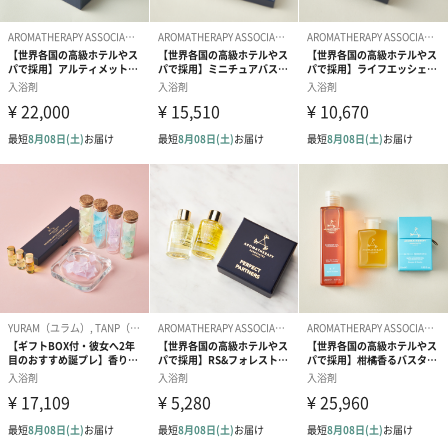
イージング マッサージアンドボディオイル（100ml）
◾️肌に柔軟性を与え､疲れを癒してくれるマッサージアンドボディ
オイル｡アルニカ、ローズマリー、ジンジャー、ラベンダー等のリ
ラックス感のある香りで肌を潤してくれます。
◾️使用方法
清潔な肌に適量をなじませます。
首や肩など硬く感じる部位の疲れを解消､運動前後や立ち仕事の後
の疲れた手足､長時間歩いた日の疲れを癒すなどにおすすめのマッ
サージオイルです｡
ロゴ入りベルベットポーチ