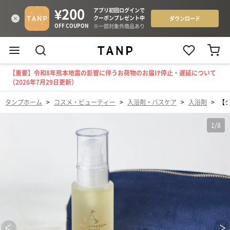
【重要】令和8年熊本地震の影響に伴うお荷物のお届け停止・遅延について
（2026年7月29日更新）
タンプホーム
>
コスメ・ビューティー
>
入浴剤・バスケア
>
入浴剤
>
【
1
/
8