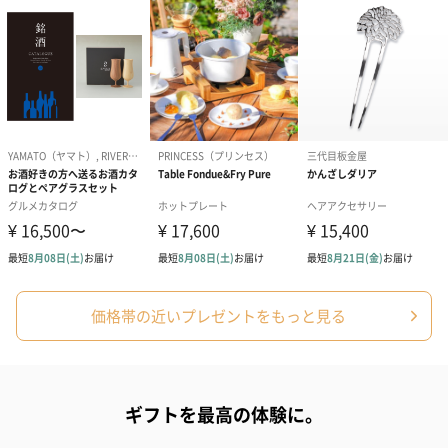
ハンドクリーム3本セッ
シャワージェル＆ハン
シャワージェ
ト【ありがとう】
ドクリーム（ピンクグ
ドクリーム（
（1,100円）
レープフルーツ）
ッシュローズ）（
（2,145円）
円）
リラックスグッズ
リラックスグッズを同梱してお届けします。
価格帯の近いプレゼントをもっと見る
かき氷入浴剤4点セット
かき氷入浴剤4点セット
バスフラワー
（ブルー）（748円）
（イエロー）（748円）
【Thank you】
ギフトを最高の体験に。
円）