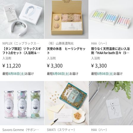
送りする際に人気のオプションです。お相手に直接手渡しする場
合は、紙袋との併用もおすすめです。
ダンボール装飾（ひま
ダンボール装飾（チュ
ダンボール装
わり）（720円）
ーリップ）（720円）
イトピンク×
ト）（580円）
紙袋
お渡し用の紙袋です。
商品に合わせたサイズをお届けします。