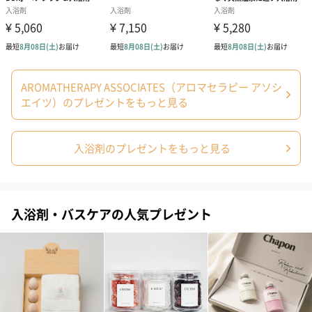
円）
ク）L（600円）
のしカード
商品の形質上、のしを直接添付できない商品にのし風のカードを
AROMATHERAPY ASSOCIATES（アロマセラピー アソシ
同梱します。
エイツ）のプレゼントをもっと見る
※のし下はご記入いただけません。
※カードのデザインは一部変更する場合があります。
入浴剤のプレゼントをもっと見る
入浴剤・バスケアの人気プレゼント
結婚祝い（御結婚御
出産祝い（御出産御
内祝い_蝶結び
祝）（110円）
祝）（110円）
（110円）