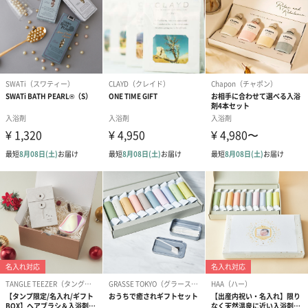
写真付きメッセージカ
写真付きメッセージカ
【誕生日】Hap
ード（680円）
ード（Thank you）ピ
Birthday ホ
ンク（680円）
刷なし）（11
ラッピング
ギフトラッピングを施してお届けします。
コットン巾着 【誕生
コットン巾着 【誕生
コットン巾着 
日】（グレー）L（600
日】（スモーキーピン
とう】 L（60