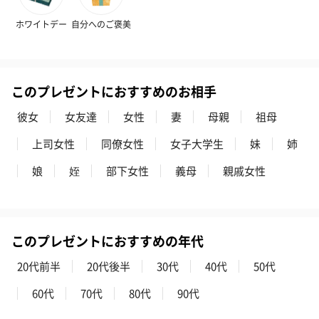
ホワイトデー
自分へのご褒美
このプレゼントにおすすめのお相手
プレミアムビール イネ
実楽山田錦 特別純米
ジョニ－ウォ
彼女
女友達
女性
妻
母親
祖母
ディット（712円）
酒（655円）
ブラック１２年（
上司女性
同僚女性
女子大学生
妹
姉
円）
娘
姪
部下女性
義母
親戚女性
おつまみ・その他
お酒にぴったりのおつまみ・サプリを同梱してお届けいたしま
す。
このプレゼントにおすすめの年代
20代前半
20代後半
30代
40代
50代
60代
70代
80代
90代