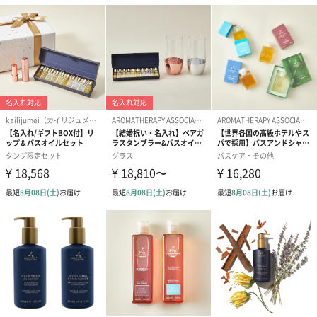
シルクのようなベルベットのトラベルバッグに美しく包装。ロゴ
入りのポーチはマチ付きで大容量。使用後も小物入れなど普段使
いできます。
AROMATHERAPY ASSOCIATES （アロマセラピー アソシ
エイツ）
英国を代表するアロマブランドの最高峰。厳選された植物原料か
ら一滴一滴丹念に抽出された精油を贅沢に使用した製品は、肌や
心のコンディションに確かな手ごたえをもたらします。世界中の
一流アロマセラピストや高級スパで愛用されています。
商品詳細情報
外装サイズ
幅23.5cmX縦13.5cmX高さ10cm