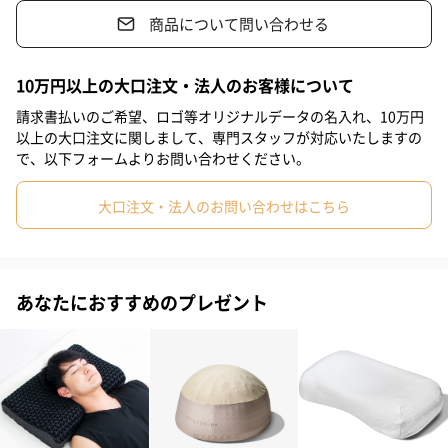
商品について問い合わせる
快適な寝心地を実現！
#妻
#父親
#彼女
#祖母
#祖父
#上司女性
#上司男性
#同僚女性
#同僚男性
#男子大学生
#20代前半
10万円以上の大口注文・法人のお客様について
#20代後半
#30代
#40代
#50代
#60代
#70代
頭が蒸れず、朝までサラサラ続く
請求書払いのご希望、ロゴ等オリジナルデータの名入れ、10万円
以上の大口注文に関しまして、専門スタッフが対応いたしますの
「シルク」は微細な繊維が多層に重なった構造をしています。そ
#80代
#90代
で、以下フォームよりお問い合わせください。
の間に微小な空気の通り穴が存在しているので通気性が抜群で
す。
大口注文・法人のお問い合わせはこちら
まるで滑るような寝返り
あなたにおすすめのプレゼント
『ヒツジのいらないシルクカバー』はツルツルでとろんとなめら
かな表面をしています。髪が引っかかることなく、スムーズな寝
返りを実現します。