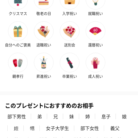
クリスマス
敬老の日
入学祝い
就職祝い
自分へのご褒美
退職祝い
送別会
還暦祝い
親孝行
昇進祝い
卒業祝い
成人祝い
このプレゼントにおすすめのお相手
部下男性
弟
兄
妹
姉
息子
娘
姪
甥
女子大学生
部下女性
義父