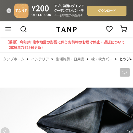
【重要】令和8年熊本地震の影響に伴うお荷物のお届け停止・遅延について
（2026年7月29日更新）
タンプホーム
>
インテリア
>
生活雑貨・日用品
>
枕・枕カバー
>
ヒツジの
1
/
3