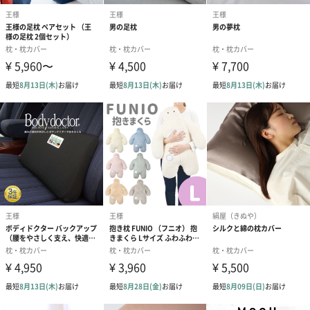
商品詳細情報
素材／繊維
素材1:[表面]シルク100%
素材2:[裏面]再生繊維(テンセル)100%
お手入れ方法
手洗い
サイズ
約63×43cm(幅×縦)
外装サイズ
23.5×16.5×2cm(横×縦×高)