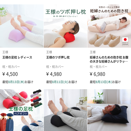
るので、肌にも優しく、いつでも快適な寝心地を実現します。
肌に近い成分でできている
シルクはタンパク質やアミノ酸から成るポリペプチドという成分
などからできています。肌と近い組織を持っているため、どなた
でもお使いいただけます。
【太陽】
太陽は、世界中を飛び回り、新素材・新技術・新技法を取りい
れ、便利なアウトドア商品と快適な寝具を研究開発しておりま
す。
太陽はこれまでお客様よりいただいた貴重なご意見を参考に、い
くつもの寝具を研究開発して参りました。