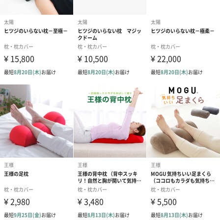
うるっとした素材で寝癖なし！翌朝はサラサラヘア
シルクならではのしっとりとした表面は摩擦が少なくしっとりし
た生地で快適な使い心地。『ヒツジのいらないシルクカバー』は
頭髪への摩擦ダメージからあなたの髪を守ってくれます。
なめらかで柔らかい質感
シルクは他の繊維に比べ、細く柔らかい形状です。肌に触れると
きの摩擦が少なく、低刺激だから快適な肌触りです。その上、髪
がからまりにくいというメリットもあります。
髪同様に肌にも優しい
シルクは吸湿性と通気性抜群！頭部に篭った熱を効率よく発散す