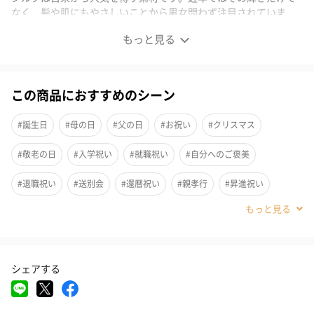
なく、髪や肌にもやさしいことから男女問わず注目されていま
す。
もっと見る
美容初心者でも簡単にケアができる上、髪や肌を労わってくれる
素材なので気を使ってお手入れしている方にもオススメです。
この商品におすすめのシーン
たった1枚！今お使いの枕に被せるだけ！
#誕生日
#母の日
#父の日
#お祝い
#クリスマス
「ヒツジのいらないシルクカバー」で至福の感動体験を。
#敬老の日
#入学祝い
#就職祝い
#自分へのご褒美
今お使いの枕や、「ヒツジのいらない枕」シリーズ様々な枕にお
使いいただけます。
#退職祝い
#送別会
#還暦祝い
#親孝行
#昇進祝い
シルクは古来から人気を博す素材です。近年ではその輝きだけで
#卒業祝い
#成人祝い
#部下男性
#弟
#兄
#妹
#姉
なく、髪や肌にもやさしいことから男女問わず注目されていま
す。
#息子
#娘
#姪
#甥
#女子大学生
#部下女性
#義父
美容初心者でも簡単にケアができる上、髪や肌を労わってくれる
シェアする
#義母
#取引先男性
#取引先女性
#親戚男性
#親戚女性
素材なので気を使ってお手入れしている方にもオススメです。
#母親
#彼氏
#女友達
#男友達
#男性
#女性
#夫
通気性抜群のシルクは頭部に篭った熱を効率よく発散。いつでも