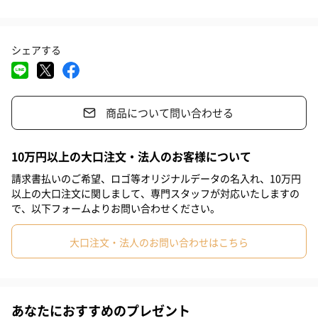
おり、あっさりとしていながら深い旨味が感じられ、肉愛好家を
#息子
#娘
#姪
#甥
#女子大学生
#部下女性
#義父
も唸らせる逸品です。
シェアする
#義母
#取引先男性
#取引先女性
#親戚男性
#親戚女性
#母親
#彼氏
#女友達
#男友達
#男性
#女性
#夫
表面を強火でサッと焼き上げることで外はカリッと、内部はジュ
商品について問い合わせる
ーシーな食感を楽しめます。シンプルな塩胡椒の調味でその味わ
#妻
#父親
#彼女
#祖母
#祖父
#上司女性
いを最大限に引き出すことができますが、王道の焼肉のタレな
#上司男性
#同僚女性
#同僚男性
#男子大学生
#20代前半
ど、どんな調味料とも相性は抜群です。
10万円以上の大口注文・法人のお客様について
#20代後半
#30代
#40代
#50代
#60代
#70代
請求書払いのご希望、ロゴ等オリジナルデータの名入れ、10万円
以上の大口注文に関しまして、専門スタッフが対応いたしますの
#80代
#90代
で、以下フォームよりお問い合わせください。
金額のわかるものを同封していないため、贈り物におすすめで
す。
大口注文・法人のお問い合わせはこちら
ダイエットや健康を意識する方にもぴったりな赤身肉。ご自宅で
の焼肉、BBQなどのアウトドア、大切な人とのディナー、特別な
お祝い事など、多彩なシーンでご堪能ください。
あなたにおすすめのプレゼント