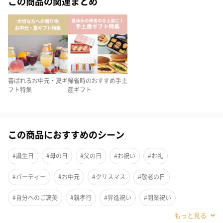
この商品の関連まとめ
喜ばれるお中元・夏ギ
帰省時のおすすめ手土
フト特集
産ギフト
この商品におすすめのシーン
#誕生日
#母の日
#父の日
#お祝い
#お礼
#パーティー
#お中元
#クリスマス
#敬老の日
黒毛和牛の中でも特に味わいの深い部分を厳選しており、赤身肉
#自分へのご褒美
#親孝行
#昇進祝い
#開業祝い
の醍醐味を極めたい方におすすめです。肉質は柔らかく、その豊
#快気祝い
#お歳暮
#部下男性
#弟
#兄
#妹
#姉
かな風味とサッパリとした後味が特徴。素材本来の味を重視して