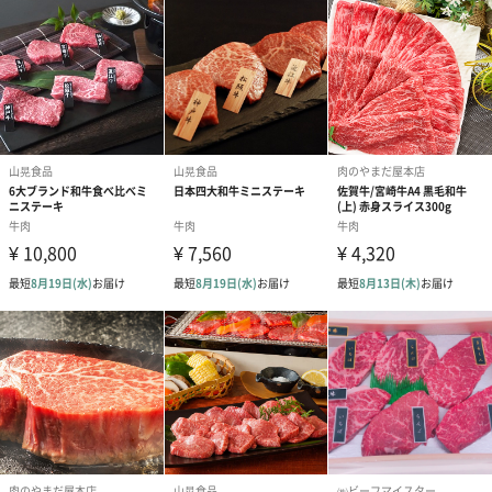
内容量／数量
・200g（1pc）
・400g（2pc）
価格について
※ご選択いただく内容量によって、販売価格が異なり
ます。
400gの場合、+3,780円
商品オプション情報
メッセージカード