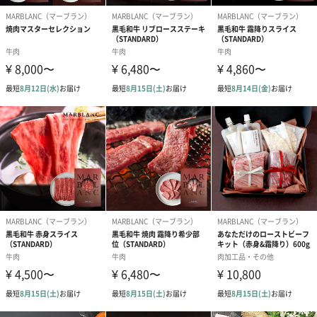
食肉卸2代目による黒毛和牛ギフトの専門店。「脂の多さ」や「産
地ブランド」ではなく、「お肉そのものの美味しさ」と「受取っ
た方の体験価値」にこだわっています。
商品詳細情報
外装サイズ
幅20.5cmX縦26.5cmX高さ9.5cm
賞味期限／消
製造日（当店出荷日）より冷蔵で14日間
費期限
購入者最低保
製造日（当店出荷日）より冷蔵で14日間
証残存賞味期
限
アレルゲン情
牛肉
報
原材料
黒毛和牛（国産）
配送方法（常
冷蔵
温・冷凍・冷
蔵）