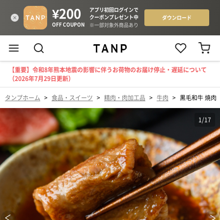
【重要】令和8年熊本地震の影響に伴うお荷物のお届け停止・遅延について
（2026年7月29日更新）
タンプホーム
>
食品・スイーツ
>
精肉・肉加工品
>
牛肉
>
黒毛和牛 焼肉 
1
/
17