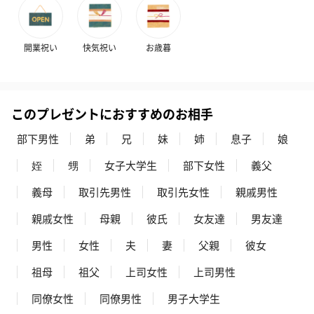
開業祝い
快気祝い
お歳暮
このプレゼントにおすすめのお相手
部下男性
弟
兄
妹
姉
息子
娘
姪
甥
女子大学生
部下女性
義父
義母
取引先男性
取引先女性
親戚男性
親戚女性
母親
彼氏
女友達
男友達
男性
女性
夫
妻
父親
彼女
祖母
祖父
上司女性
上司男性
同僚女性
同僚男性
男子大学生