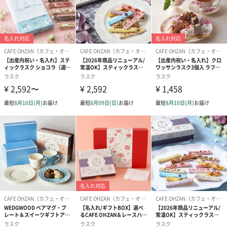
便（冷蔵）で発送いたします。
・クール便の発送不可地域（小笠原諸島・伊豆諸島）
へのお届けはできかねます。ご注文いただいた際には
キャンセルにて対応させていただきます。
・クール便の保管期限は初回お届け日から3日間程度で
ございます。お早めにお受け取りくださいますようお
願いいたします。
・長期不在/住所不明等により保管期限内にお受け取り
いただけなかった場合、再配送やご返金は承っており
ません。何卒ご理解の程お願い申し上げます。
・同一カートにて本商品と他TANP発送商品をご注文い
ただいた場合は、原則同梱の上クール便（冷蔵）にて
発送させていただきます。
※商品によっては箱を分け、クール便と通常便でそ
れぞれ分けて発送する場合がございます。
商品オプション情報
紙袋（M）
ブランドオリジナルの手提げ袋をお付けします。
※ダンボール装飾の箱が入らないサイズです。ダンボール装飾と