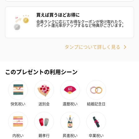
おつまみ・その他
買えば買うほどお得に
会員ランクに応じてお得なクーポンが受け取れたり、
お酒にぴったりのおつまみ・サプリを同梱してお届けいたしま
ポイント還元率がアップするなど特典がございます。
す。
タンプについて詳しく見る
このプレゼントの利用シーン
いぶりがっことチーズ
ごろっとうまみ チーズ
しょっつるナッ
のオイル漬（981円）
のオイル漬（塩麹&レモ
円）
ン）（981円）
快気祝い
送別会
還暦祝い
結婚記念日
内祝い
親孝行
昇進祝い
卒業祝い