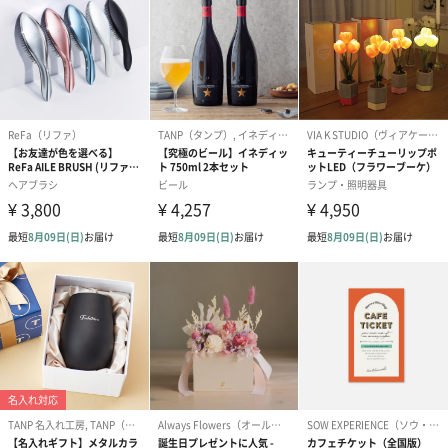
への＋αにおすすめです。
アールグレイ（HAPPY
アールグレイティー
フルーツティー
BIRTHDAY TO YOU）
（660円）
円）
（660円）
スイーツ
スイーツを同梱してお届けいたします。ギフトへの＋αにおすすめ
です。