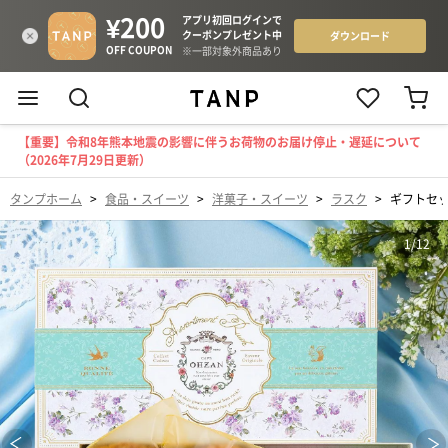
【重要】令和8年熊本地震の影響に伴うお荷物のお届け停止・遅延について
（2026年7月29日更新）
タンプホーム
>
食品・スイーツ
>
洋菓子・スイーツ
>
ラスク
>
ギフトセ
1
/
12