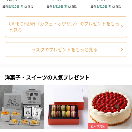
写真付きメッセージカ
写真付きメッセージカ
【誕生日】Hap
ード（680円）
ード（Thank you）ピ
Birthday ホ
ンク（680円）
刷なし）（11
CAFE OHZAN（カフェ・オウザン）のプレゼントをもっ
と見る
生花
ラスクのプレゼントをもっと見る
生花のブーケを同梱します。
※9-15時にご注文いただく場合、最短のお届け可能日が通常より
も1日遅くなります。
洋菓子・スイーツの人気プレゼント
シーズンブーケ（ひま
ブーケ（ホワイトグリ
ブーケ（ピン
わり）（1,880円）
ーン）（1,650円）
（1,650円）