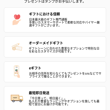
プレゼントはタンプがお手伝いします。
花束ハンドタオル（ピ
花束ハンドタオル（ブ
花束ハンドタ
ンク）（1,760円）
ルー）（1,760円）
ワイト）（1,7
ギフトにおける信頼
日本最大級のギフト専門通販
手厚いカスタマーサポートで柔軟な対応やバイヤー厳
選ギフトがございます。
お酒
お酒を同梱してお届けいたします。
オーダーメイドギフト
※20歳未満の方への酒類の販売はいたしません。
ギフトシーンに合わせた豊富なオプションで特別な日
を彩るカスタマイズが可能です。
eギフト
お相手の住所を知らなくてもプレゼントをsnsなどでサ
プライズで贈ることができます。
プレミアムビール イネ
酔鯨 純米吟醸 吟麗
実楽山田錦 
最短即日発送
ディット（712円）
（704円）
酒（655円）
「今日買って、明日届く」。
名入れや豊富なラッピングやオプションを施しても最
短で翌日にお届けが可能です。