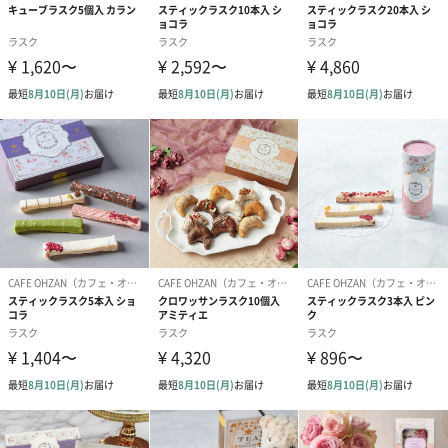
クロワッサンラスクは、クロワッサン生地をサクサクに焼き上げ
たもので、ホロホロと崩れるような食感とバターの味わいが特徴
的なお菓子です。
フレーバーはシュガー、キャラメル、ミルクチョコレート、ホワ
イトチョコレート、ストロベリーホワイトチョコレート、ナッツ
ミルクチョコレートが1点ずつ入っています。
華やかさと高級感あるデザイン
大人可愛いパッケージ
CAFE OHZANのブランドロゴと花をあしらった、華やかさと高級
感のあるデザインです。贈られた方が笑顔になる大人可愛いパッ
ケージです。