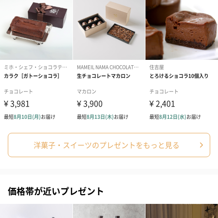
ぬいぐるみ
愛らしいぬいぐるみを同梱してお届けします。
誕生日・記念日・出産祝いなどのシーンにおすすめです。
フラワーテディベア
テディベア（バニラ）
テディベア（
洋菓子・スイーツのプレゼントをもっと見る
（2,390円）
（1,760円）
ル）（1,760円
価格帯が近いプレゼント
紅茶・コーヒー・スイーツ
紅茶・コーヒー・スイーツを同梱してお届けいたします。ギフト