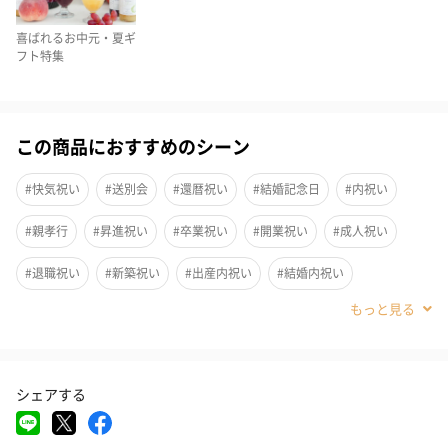
喜ばれるお中元・夏ギ
1つ1つ丁寧に手作り
フト特集
職人が1つ1つ丁寧に手作りしたスウィーツです。
商品は全て個包装されています。大人可愛いデザインは、パッケ
この商品におすすめのシーン
ージを開けた瞬間に幸せな気持ちになります。
#快気祝い
#送別会
#還暦祝い
#結婚記念日
#内祝い
#親孝行
#昇進祝い
#卒業祝い
#開業祝い
#成人祝い
宝石のようなスイーツセット
#退職祝い
#新築祝い
#出産内祝い
#結婚内祝い
スティックラスク3本入（ピンク、グリーン）各1点、クロワッサ
#その他内祝い
#法人
#お歳暮
#古希祝い
#喜寿祝い
ンラスクが6点入った、豪華なアソートセットです。
#米寿祝い
#お中元
#結婚祝い
#出産祝い
#母の日
シェアする
#父の日
#お祝い
#お礼
#記念日
#パーティー
スティックラスク
#サプライズ
#誕生日
#クリスマス
#バレンタイン