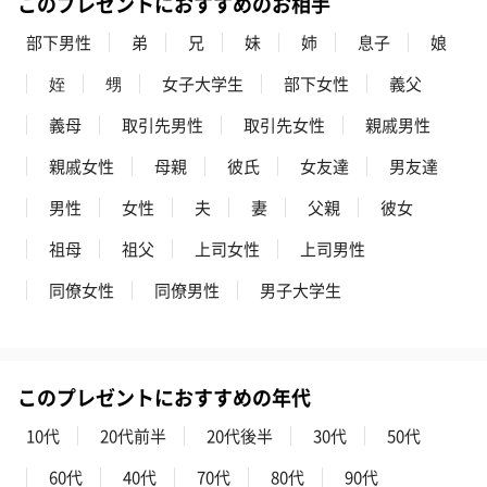
このプレゼントにおすすめのお相手
部下男性
弟
兄
妹
姉
息子
娘
姪
甥
女子大学生
部下女性
義父
義母
取引先男性
取引先女性
親戚男性
親戚女性
母親
彼氏
女友達
男友達
男性
女性
夫
妻
父親
彼女
祖母
祖父
上司女性
上司男性
同僚女性
同僚男性
男子大学生
このプレゼントにおすすめの年代
10代
20代前半
20代後半
30代
50代
60代
40代
70代
80代
90代