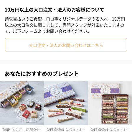
10万円以上の大口注文・法人のお客様について
#ホワイトデー
#敬老の日
#入学祝い
#就職祝い
低温でじっくり焼き上げた細長いサクサクの生地に、チョコレー
請求書払いのご希望、ロゴ等オリジナルデータの名入れ、10万円
トをたっぷりコーティングしています。さらにその上に、職人が1
#引っ越し祝い
#自分へのご褒美
#部下男性
#弟
#兄
以上の大口注文に関しまして、専門スタッフが対応いたしますの
つ1つ丁寧にお花やフルーツで彩り豊かにデコレーションしまし
で、以下フォームよりお問い合わせください。
た。小さいけれど“可愛い”がぎゅっと詰まったラスクです。
#妹
#姉
#息子
#娘
#姪
#甥
#女子大学生
大口注文・法人のお問い合わせはこちら
#部下女性
#義父
#義母
#取引先男性
#取引先女性
■ピンク
フレーバーはラズベリーホワイトチョコ、フラワー&ベリーチョ
#親戚男性
#親戚女性
#母親
#彼氏
#女友達
#男友達
コ、オレンジホワイトチョコの3種。
あなたにおすすめのプレゼント
#男性
#女性
#夫
#妻
#父親
#彼女
#祖母
■グリーン
#祖父
#上司女性
#上司男性
#同僚女性
#同僚男性
フレーバーは抹茶デコチョコ、ストロベリーミルクチョコ、フラ
ワー&ベリーチョコの3種。
#男子大学生
#10代
#20代前半
#20代後半
#30代
#50代
#60代
#40代
#70代
#80代
#90代
クロワッサンラスク