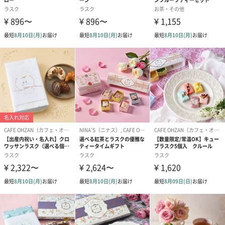
ウィーツを食べる幸せ、大切なあの人にプレゼントしたいと想え
る幸せ、あの人が笑顔になる幸せ。そんな甘い夢・・・それがス
ウィーツだと信じています。
商品詳細情報
外装サイズ
29.5cm×16.0cm×7.0cm
残存消費期限
お届け日から1週間
アレルゲン情
8品目：小麦・乳・卵・くるみ
報
20品目：大豆・ゼラチン・オレンジ・アーモンド・カ
シューナッツ
個包装有無
あり
内容量／数量
スティックラスク３本入（ピンク、グリーン）各1本、
シュガー、キャラメル、ミルクチョコレート、ホワイ
トチョコレート、ストロベリーホワイトチョコレー
ト、ナッツミルクチョコレート×各1
配送について
・本商品は出荷時の気温によって常温便またはクール