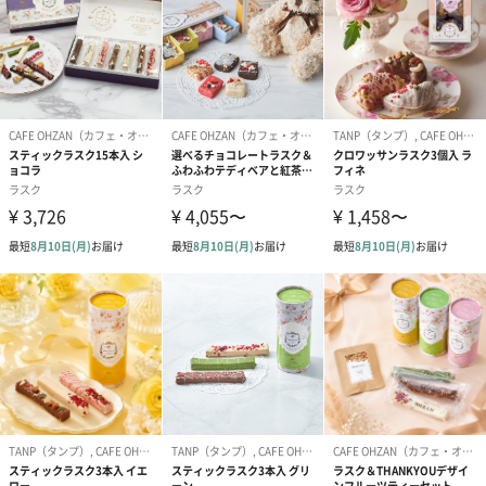
お渡しの際も可愛く
キュートなピンクカラーのブランドオリジナル手提げ袋です。
※手提げ袋はオプションとなります。ご入用の方は購入画面でご
選択ください。
※おまとめ買いでご入用の場合、紙袋も1枚ずつ必要枚数分ご選択
ください。
CAFE OHZAN
「スウィーツは可愛く」
「スウィーツは可愛く」が私たちのお菓子づくりの信条です。ス
ウィーツは女性にとっての甘い夢であり、幸せの象徴。可愛いス