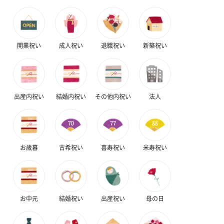
リラックスグッズ
リラックスグッズを同梱してお届けします。
開業祝い
成人祝い
退職祝い
新築祝い
出産内祝い
結婚内祝い
その他内祝い
法人
かき氷入浴剤4点セット
かき氷入浴剤4点セット
バスフラワー
（ブルー）（748円）
（イエロー）（748円）
【Thank you】
円）
お歳暮
古希祝い
喜寿祝い
米寿祝い
CAFE OHZAN 折り畳めるオリジナル保冷バッグ
お中元
結婚祝い
出産祝い
母の日
「CAFE OHZAN（カフェ オウザン）」オリジナルデザインの保冷
バッグ。華やかなデザインでファッションのアクセントにもなる
バッグは、コンパクトに折り畳みが出来るので持ち運びにもぴっ