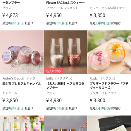
ゼリーバウム カット
麦わらパンダバウム
3層デザート 
（レモン＆紅茶）（432
（バナナ味）（540円）
ェ〜国産フル
円）
り〜 3号（86
スキンケアグッズ
スキンケアグッズを同梱してお届けします。