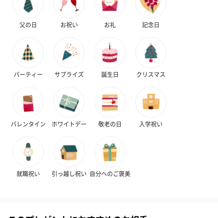
たり。隙間がなく冷気が逃げにくい構造で、チョコレート商品は
保冷剤を入れて3時間程度のお持ち運びが可能です。
父の日
お祝い
お礼
記念日
折りたたみ時：幅15cm×縦12cm×高さ3cm
バックのサイズ：縦39.5cm×横39.0cm×マチ12.0cm
肩ひもの長さ：55.0cm
パーティー
サプライズ
誕生日
クリスマス
バレンタイン
ホワイトデー
敬老の日
入学祝い
CAFE OHZAN 折り畳めるオリジナル保冷バッグ（1,485円）
就職祝い
引っ越し祝い
自分へのご褒美