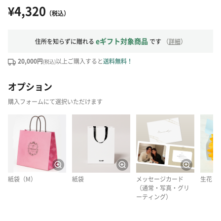
¥4,320
（税込）
eギフト対象商品
住所を知らずに贈れる
です
（
詳細
）
20,000円
以上ご購入すると
送料無料！
(税込)
オプション
購入フォームにて選択いただけます
紙袋（M）
紙袋
メッセージカード
生花
（通常・写真・グリ
ーティング）