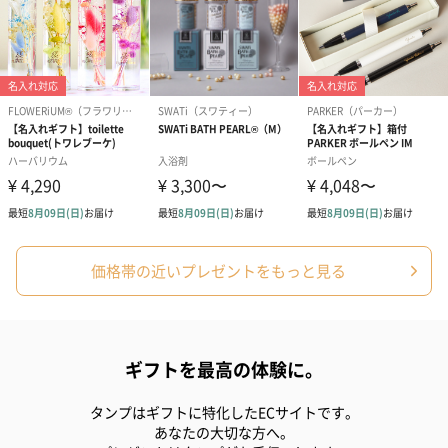
ハンドクリーム3本セッ
シャワージェル＆ハン
シャワージェ
ト【ありがとう】
ドクリーム（ピンクグ
ドクリーム（
（1,100円）
レープフルーツ）
ッシュローズ）（
（2,145円）
円）
ハンドタオル・ハンカチ
ハンドタオル・ハンカチを同梱してお届けいたします。ギフトへ
の＋αにおすすめです。
価格帯の近いプレゼントをもっと見る
ギフトを最高の体験に。
タンプはギフトに特化したECサイトです。
あなたの大切な方へ。