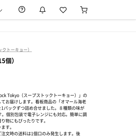
ン
プストックトーキョー）
15個）
tock Tokyo（スープストックトーキョー）」の
してお届けします。看板商品の「オマール海老
を1パックずつ詰め合せました。８種類の味が
す。個別包装で電子レンジにも対応。簡単に調
贈り物にもぴったりです。
ります。
ご注文時の送料は1個口のみ発生します。後