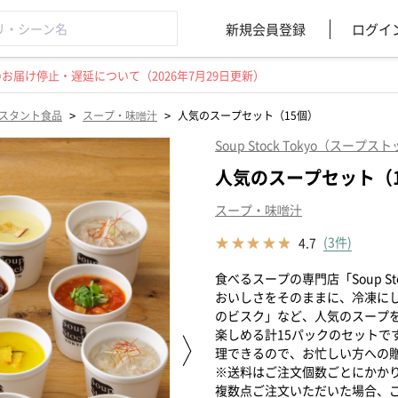
新規会員登録
ログイ
届け停止・遅延について（2026年7月29日更新）
>
>
スタント食品
スープ・味噌汁
人気のスープセット（15個）
Soup Stock Tokyo（スー
人気のスープセット（
スープ・味噌汁
(3件)
4.7
食べるスープの専門店「Soup S
おいしさをそのままに、冷凍に
のビスク」など、人気のスープ
楽しめる計15パックのセットで
理できるので、お忙しい方への
※送料はご注文個数ごとにかか
複数点ご注文いただいた場合、