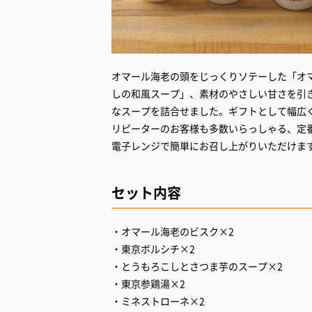
オマール海老の頭をじっくりソテーした「オ
しの和風スープ」、素材のやさしい甘さを引
なスープを詰合せました。ギフトとして幅広く
リピーターのお客様も多数いらっしゃる、定番
電子レンジで簡単にお召し上がりいただけます
セット内容
・オマール海老のビスク×2
・東京ボルシチ×2
・とうもろこしとさつま芋のスープ×2
・東京参鶏湯×2
・ミネストローネ×2