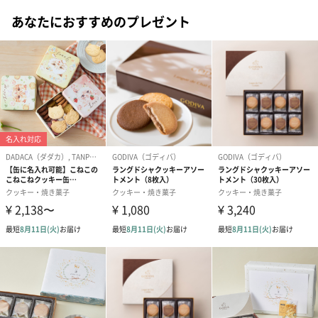
#祖父
#上司女性
#上司男性
#同僚女性
#同僚男性
あなたにおすすめのプレゼント
#男子大学生
#10代
#20代前半
#20代後半
#30代
ミルクチョコレート ラングドシャクッキー
#50代
#60代
#70代
#80代
#90代
ミルクチョコレートのまろやかで風味豊かな味わいを、軽やかな
食感でやさしい甘みのラングドシャと共に。チョコレートを練り
こんで焼き上げたラングドシャでミルクチョコレートをサンドし
たクッキー。
あまおう苺ラングドシャクッキー アソートメント（8枚
入）
「あまおう苺＆ミルクチョコレート」と「あまおう苺＆ホワイト
チョコレート」2種類の味わいの異なる「あまおう苺」フレーバー
を詰め合わせました。