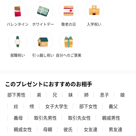
わり）（1,880円）
ーン）（1,650円）
（1,650円）
バレンタイン
ホワイトデー
敬老の日
入学祝い
ドライフラワー・プリザーブドフラワー
自然のお花で作ったドライフラワー・プリザーブドフラワーを同
梱します。
一部花材が写真と異なる場合がございます。予めご了承くださ
就職祝い
引っ越し祝い
自分へのご褒美
い。パッケージに入れてお届けします。
このプレゼントにおすすめのお相手
部下男性
弟
兄
妹
姉
息子
娘
姪
甥
女子大学生
部下女性
義父
義母
取引先男性
取引先女性
親戚男性
プリザーブドフラワー
プリザーブドフラワー
アミュレット 
ブーケ（ピンク）
ブーケ（ブルー）
ク）（1,500円
親戚女性
母親
彼氏
女友達
男友達
（2,580円）
（2,580円）