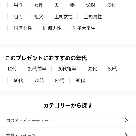
男性
女性
夫
妻
父親
彼女
祖母
祖父
上司女性
上司男性
紅茶・コーヒー・スイーツ
紅茶・コーヒー・スイーツを同梱してお届けいたします。ギフト
同僚女性
同僚男性
男子大学生
への＋αにおすすめです。
このプレゼントにおすすめの年代
10代
20代前半
20代後半
30代
50代
60代
70代
80代
90代
アールグレイ（HAPPY
アールグレイティー
フルーツティー
BIRTHDAY TO YOU）
（660円）
円）
カテゴリーから探す
（660円）
コスメ・ビューティー
食品・スイーツ