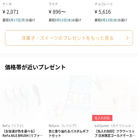
賞味期限
14日以上のものをお送りしています。
商品本体サイ
【ラングドシャクッキー】縦88×横244×高さ26mm
ズ
【あまおう苺ラングドシャクッキー】縦88mm×横
244mm×高さ26mm
【あまおう苺ラングドシャクッキー ホワイトチョコレ
ート(4枚入り)】縦36mm×横53mm×高さ75mm
洋菓子・スイーツのプレゼントをもっと見る
重量
【ミニブーケ】
●PINK以外
本体：約3.3g
全体：約21g
価格帯が近いプレゼント
●PINK
本体：約20g
パッケージ外
【ミニブーケ】プラスチック素材の透明BOXに入れて
装
お届けします。
パッケージサ
【ミニブーケ】幅約75mm×奥行約50mm×高さ約
イズ
100mm
生産国
日本
保存方法
【ラングドシャクッキー】【あまおう苺ラングドシャ
クッキー】
直射日光、高温多湿を避け、涼しい場所に保存してく