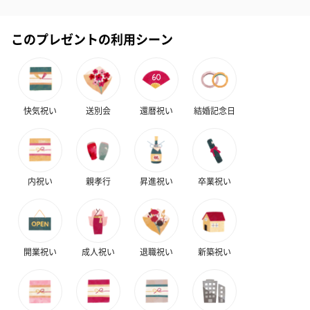
包装紙
ラッピングを施してお届けいたします。
このプレゼントの利用シーン
快気祝い
送別会
還暦祝い
結婚記念日
ゴールド（390円）
ピンク（390円）
グリーン（39
内祝い
親孝行
昇進祝い
卒業祝い
のし
開業祝い
成人祝い
退職祝い
新築祝い