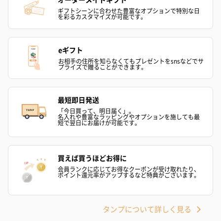
ギフトシーンに合わせた豊富なオプションで特別な日
を彩るカスタマイズが可能です。
メッセージカード（通常・写真・グリーティング）
誕生日や結婚祝い・出産祝いなど、様々なシーンのメッセージカ
ードを同梱します。
eギフト
メッセージカードや封筒のデザインは一部変更する場合がありま
お相手の住所を知らなくてもプレゼントをsnsなどでサ
プライズで贈ることができます。
す。
最短即日発送
「今日買って、明日届く」。
名入れや豊富なラッピングやオプションを施しても最
短で翌日にお届けが可能です。
買えば買うほどお得に
写真付きメッセージカ
写真付きメッセージカ
【誕生日】Hap
会員ランクに応じてお得なクーポンが受け取れたり、
ポイント還元率がアップするなど特典がございます。
ード（680円）
ード（Thank you）ピ
Birthday ホ
ンク（680円）
刷なし）（11
タンプについて詳しく見る