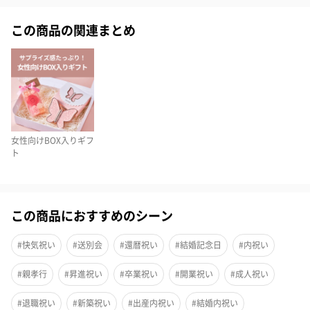
この商品の関連まとめ
女性向けBOX入りギフ
ト
この商品におすすめのシーン
#快気祝い
#送別会
#還暦祝い
#結婚記念日
#内祝い
#親孝行
#昇進祝い
#卒業祝い
#開業祝い
#成人祝い
世界で愛されるチョコレートブランド「GODIVA（ゴディバ）」
#退職祝い
#新築祝い
#出産内祝い
#結婚内祝い
のラングドシャクッキーと、言葉にできない想いを花言葉と本物