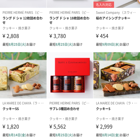
GODIVA （ゴディバ）
1926年ブリュッセルで創業、世界で愛されるプレミアムチョコレ
ートのリーディングブランドです。「ゴディバ」のこだわりは、
ゴディバを通じた新しいチョコレート体験を提供し、記憶に残る
幸せなひとときをお届けすることです。
トリュフやプラリネから、焼き菓子、アイスクリーム、チョコレ
ートドリンク、チョコレートの魅力をさまざまに活かした製品と
ともに、世界中のお客さまにプレミアムなチョコレート体験をご
提案してまいります。
花言葉ブーケBOXミニ
言葉にできない想いを花言葉と本物の花で伝えるミニブーケ。
贈るシーンや相手、伝えたい想いに合った花言葉のブーケを選べ