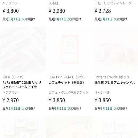
ださい。
注意事項
【ミニブーケ】
・商品に付属する注意書きをご熟読の上、ご利用くだ
さい。
・使用している花には個体差がございます。また、一
点一点手作りしておりますので、花材の配置も若干異
なります。あらかじめご了承ください。
・直射日光があたるところや高温多湿な場所、火気の
近くには置かないでください。
・天然草花を使用しているため、紫外線や熱、酸化等
の原因で自然退色する場合がございます。
・湿度が高くなると染料が壁や衣服を汚すおそれがあ
ります。また、直接染料に触れて皮膚や目に異常を感
じた時は、すぐに医師に相談し診察を受けてくださ
い。
・防虫加工をしてお届けしておりますが、自然素材の
ため虫にご注意ください。
・自然の草花を使用しているため、花材が散っている
場合がございます。ご了承ください。
・誤飲等を防ぐため、お子様やペットの手の届かない
所に保管してください。
・万が一飲んだ場合や皮膚や目に異常を感じた時は、
すぐに医師に相談し診察を受けてください。
・破損や処分の際は、お住いの自治体の区分に従って
ください。