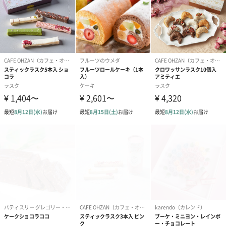
卵・乳成分・大豆を含む）
【あまおう苺ラングドシャクッキー】
＜あまおう苺＆ホワイトチョコレート＞
チョコレート（ベルギー製造、国内製造）、小麦粉、
卵白、粉糖、バター、マーガリン、砂糖、加糖練乳、
凍結乾燥食品（乳糖、いちご、デキストリン）、でん
粉加工品（でん粉、砂糖、ストロベリー濃縮果汁、い
ちご）、食塩、レモン濃縮果汁／香料、酸味料、乳化
剤、着色料（紅麹、赤40、青1、カロテン）、糊料
（ペクチン）、甘味料（ステビア）、（一部に小麦・
卵・乳成分・大豆を含む）
＜あまおう苺＆ミルクチョコレート＞
チョコレート（ベルギー製造）、小麦粉、卵白、粉
糖、ショートニング、バター、砂糖、加糖練乳、でん
粉加工品（でん粉、砂糖、ストロベリー濃縮果汁、い
ちご）、凍結乾燥食品（乳糖、いちご、デキストリ
ン）、ココアパウダー、食塩、レモン濃縮果汁／香
料、酸味料、乳化剤、着色料（紅麹、赤40、青1）、
糊料（ペクチン）、甘味料（ステビア）、（一部に小
麦・卵・乳成分・大豆を含む）
【ミニブーケ】
ドライフラワー、プリザーブドフラワー、リボン