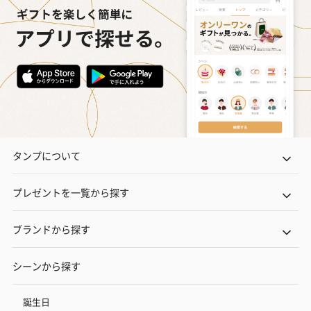
花束ハンドタオル（ピ
花束ハンドタオル（ブ
花束ハンドタ
ンク）（1,760円）
ルー）（1,760円）
ワイト）（1,7
キャンドル・お香
キャンドル・お香を同梱してお届けいたします。
タンプについて
プレゼントを一覧から探す
ブランドから探す
フラッグカプセル：イ
フラッグカプセル：イ
ショートイン
シーンから探す
ンセンススティック
ンセンススティック
（GRAPE AND
（END）（880円）
（St.OSMANTHUS）
（880円）
誕生日
（880円）