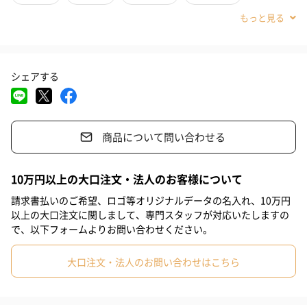
の花で伝える「hikka（ヒッカ）」のミニブーケのギフトセットで
#その他内祝い
#法人
#お歳暮
#古希祝い
#喜寿祝い
す。
#米寿祝い
#お中元
#結婚祝い
#出産祝い
#母の日
シェアする
#父の日
#お祝い
#お礼
#記念日
#パーティー
ラングドシャクッキーアソートメント（8枚入）
#サプライズ
#誕生日
#クリスマス
#バレンタイン
チョコレートを練りこんで軽やかに焼き上げたラングドシャでチ
商品について問い合わせる
#ホワイトデー
#敬老の日
#入学祝い
#就職祝い
ョコレートをサンドしました。ミルクとダーク、2種類のチョコレ
#引っ越し祝い
#自分へのご褒美
#部下男性
#弟
#兄
ートの味わいをお楽しみいただけます。カジュアルなギフトにぴ
10万円以上の大口注文・法人のお客様について
ったりです。
#妹
#姉
#息子
#娘
#姪
#甥
#女子大学生
請求書払いのご希望、ロゴ等オリジナルデータの名入れ、10万円
以上の大口注文に関しまして、専門スタッフが対応いたしますの
#部下女性
#義父
#義母
#取引先男性
#取引先女性
で、以下フォームよりお問い合わせください。
ダークチョコレート ラングドシャクッキー
#親戚男性
#親戚女性
#母親
#彼氏
#女友達
#男友達
大口注文・法人のお問い合わせはこちら
ビタースイートなダークチョコレートの味わいを、カカオの香る
#男性
#女性
#夫
#妻
#父親
#彼女
#祖母
軽やかなラングドシャと共に。チョコレートを練りこんで焼き上
げたラングドシャでダークチョコレートをサンドしたクッキー。