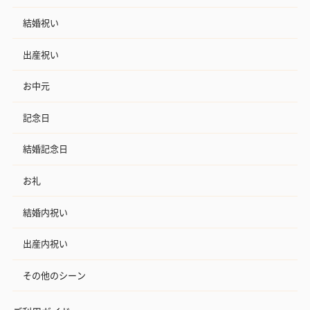
結婚祝い
お酒
出産祝い
お酒を同梱してお届けいたします。
※20歳未満の方への酒類の販売はいたしません。
お中元
記念日
結婚記念日
お礼
結婚内祝い
プレミアムビール イネ
実楽山田錦 特別純米
ジョニ－ウォ
ディット（712円）
酒（655円）
ブラック１２年（
出産内祝い
円）
その他のシーン
おつまみ・その他