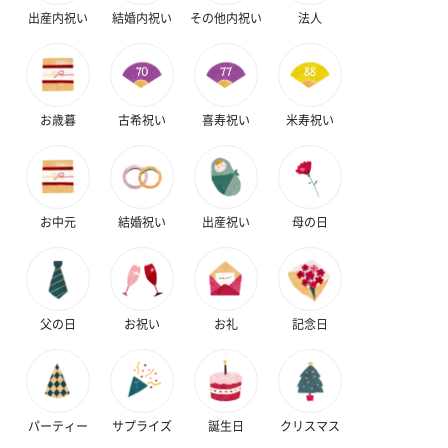
出産内祝い
結婚内祝い
その他内祝い
法人
結婚祝い（御結婚御
出産祝い（御出産御
結婚内祝い（
祝）（110円）
祝）（110円）
（110円）
お歳暮
古希祝い
喜寿祝い
米寿祝い
生花
生花のブーケを同梱します。
お中元
結婚祝い
出産祝い
母の日
※9-15時にご注文いただく場合、最短のお届け可能日が通常より
も1日遅くなります。
父の日
お祝い
お礼
記念日
パーティー
サプライズ
誕生日
クリスマス
シーズンブーケ（ひま
ブーケ（ホワイトグリ
ブーケ（ピン