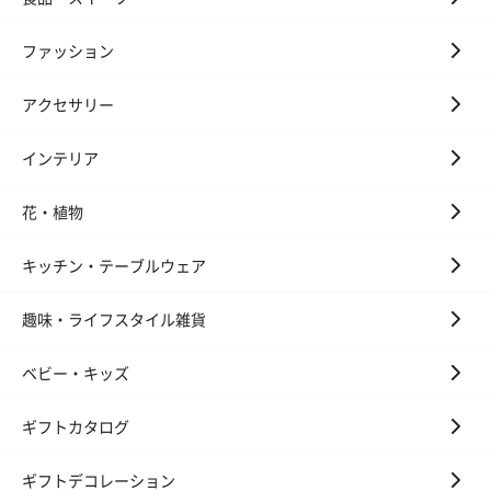
スイーツ
ファッション
スイーツを同梱してお届けいたします。ギフトへの＋αにおすすめ
です。
アクセサリー
インテリア
花・植物
キッチン・テーブルウェア
ゼリーバウム カット
麦わらパンダバウム
3層デザート 
（レモン＆紅茶）（432
（バナナ味）（540円）
ェ〜国産フル
趣味・ライフスタイル雑貨
円）
り〜 3号（86
ベビー・キッズ
ギフトカタログ
スキンケアグッズ
スキンケアグッズを同梱してお届けします。
ギフトデコレーション