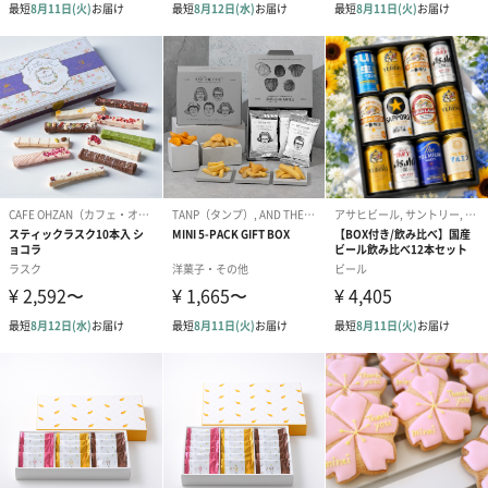
ーモニーをお楽しみください。
あまおう苺＆ホワイトチョコレートクッキー（4枚）
あまおう苺パウダーを練りこんだ甘酸っぱいホワイトチョコレー
トを、ホワイトチョコレートパウダーを混ぜこんだラングドシャ
生地でサンドしたクッキー。ラングドシャ生地に入ったストロベ
リーチップが食感のアクセントに。
＊福岡県産あまおう苺58％使用（苺中）
苺のイラストをちりばめ、華やかなデザインに仕上げました。こ
の時期ならではのギフトにぴったり。
お世話になった方へのご挨拶やお礼、プチギフトにもおすすめで
す。