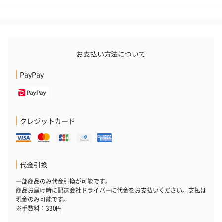
お支払い方法について
PayPay
ハンドクリーム3本セッ
シャワージェル＆ハン
シャワージェ
ト【ありがとう】
ドクリーム（ピンクグ
ドクリーム（
（1,100円）
レープフルーツ）
ッシュローズ）（
（2,145円）
円）
クレジットカード
リラックスグッズ
代金引換
リラックスグッズを同梱してお届けします。
一部商品のみ代金引換が可能です。
商品お届け時に配送会社ドライバーに代金をお支払いください。支払は
現金のみ可能です。
※手数料：330円