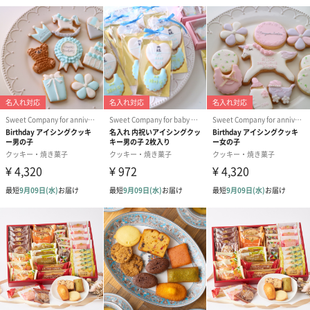
ば、日頃の感謝や溢れる想い、長年伝えられなかった想いなどを
伝えることができます。ミニサイズなので、ちょっとしたお礼や
花を添えたい時にちょうどいいサイズ感ですね。
想いを伝えるフラワーギフト
年齢関係なく幅広い世代の女性に大変ご好評を得ています。生花
のようにお手入れが要らないので、忙しいけど癒しを求めている
方にご自宅で楽しめるインテリアとして人気があります。
それぞれの花言葉が普段なかなか伝えられない想いを伝えてくれ
るシリーズ。贈るシーンや相手に伝えたい想いの花言葉ブーケを
贈って日頃の感謝や溢れる想い、長年伝えられなかった想いなど
を伝えてみては。