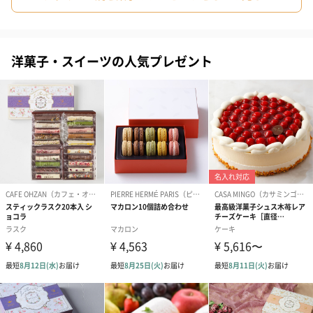
上がる花びらのようにひとりひとりの飛躍を願うお花のプロダク
トブランドです。
ハーバリウムを中心に、お花にまつわるインテリア、コスメ、ア
洋菓子・スイーツの人気プレゼント
クセサリーなど、暮らしが楽しくなるアイテムを提案していま
す。
手にとったひとの人生が、すこし上向きになりますように...
商品詳細情報
原材料/素材
【ラングドシャクッキー】
＜ミルクチョコレート＞
チョコレート（ベルギー製造）、小麦粉、卵白、粉
糖、ショートニング、バター、砂糖、加糖練乳、ココ
アパウダー、食塩、レモン濃縮果汁／香料、乳化剤、
（一部に小麦・卵・乳成分・大豆を含む）
＜ダークチョコレート＞
チョコレート（ベルギー製造）、卵白、小麦粉、粉
糖、ショートニング、バター、砂糖、加糖練乳、ココ
アパウダー、食塩／香料、乳化剤、（一部に小麦・