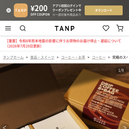
【重要】令和8年熊本地震の影響に伴うお荷物のお届け停止・遅延について
（2026年7月29日更新）
タンプホーム
>
食品・スイーツ
>
コーヒー・お茶
>
コーヒー
>
究極のス
1
/
9