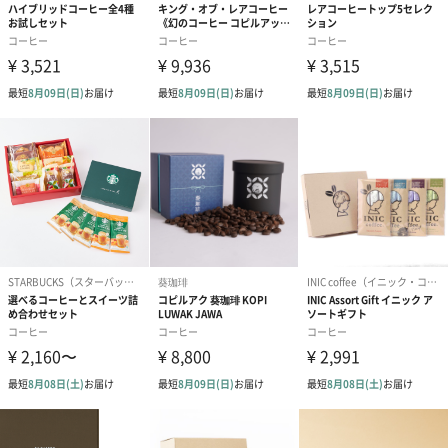
そして、0566珈琲製作所が開発したハイブリッドコーヒー
4種勢揃い！
ハイブリッドコーヒーとは、コーヒーとアルコール飲料を融合さ
せた新世界のコーヒー。コーヒー生豆をアルコール飲料に漬け込
み、その後焙煎することでアルコール成分を揮発させながらもそ
のその香りと旨味をコーヒー豆に封じ込めた奇跡の雫です。
【NO,5《ハイブリッドコーヒー・ラム》】
淡く甘いラムの風味がコーヒーを支え極上のバランスと極上の芳
香を生み出すまろやかで優しい味わいの逸品。
【NO,6《ハイブリッドコーヒー・ジン》】
ジンとハーブの芳香が立ち昇りアルコール感が爽快ないままでに
味わったことの無い感覚のコーヒー。
【NO,7《ハイブリッドコーヒー・ワイン》】
コーヒーの旨みをフルボディーワインのコクとフルーティーな果