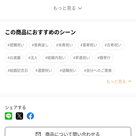
究極のスペシャルティー8ドリップセレクション
もっと見る
この商品におすすめのシーン
#就職祝い
#香典返し
#米寿祝い
#喜寿祝い
#古希祝い
#お歳暮
#法人
#結婚内祝い
#昇進祝い
#親孝行
#結婚記念日
#還暦祝い
#退職祝い
#自分へのご褒美
#誕生日
#敬老の日
#ホワイトデー
#バレンタイン
#クリスマス
#お中元
#サプライズ
#パーティー
#記念日
シェアする
#お礼
#お祝い
#父の日
#母の日
#結婚祝い
#男子大学生
#親戚女性
#親戚男性
#取引先女性
商品について問い合わせる
#取引先男性
#義母
#義父
#部下女性
#部下男性
#娘