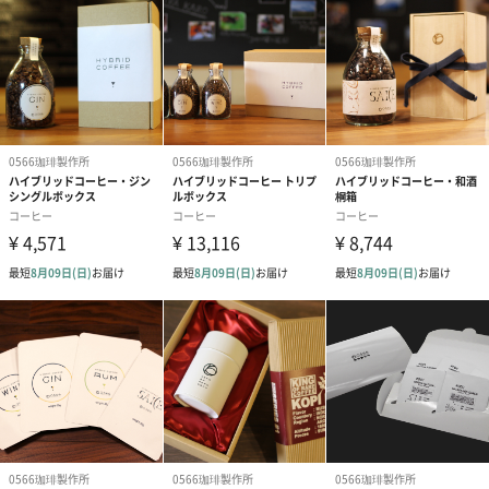
世界中を旅する中で変異を繰り返し新たなコーヒーの香味を放ち
ます。その中で最も果実感を有するといわれるゲイシャはパナマ
でその名を馳せたのです。やはりパナマ産を超えるゲイシャはあ
りません。
【NO,3《ガラパゴス》】
絶海の孤島、ガラパゴス諸島はダーウィンの進化論の舞台とな
り、固有の生態系を有する特殊なコーヒー生産地です。古来から
この島で生育が続けられたことから昔ながらの高品質な香味が今
も残された貴重なコーヒーです。
【 NO,4《0566ブレンド》】
人気NO,1を独走するのハウスブレンド0566ブレンドはトータルバ
ランスに優れた至極の一杯がたのしめます。高品質なエチオピ
ア、グァテマラ等を配合しました。