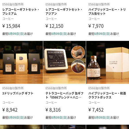
らむ！
蓋を開けるとレアコーヒーのパッケージが登場！
パッケージはナンバリングされコーヒーの名が刻まれてい
ます
【NO,1《幻のコーヒー・コピルアック》】
コーヒーの赤い実を好んで食べるジャコウネコから消化されずに
排泄されたものを精製、焙煎したものが幻のコーヒー・コピルア
ック。体内酵素の影響で不思議な香味が生み出されると言われ、
希少価値が高く不思議で甘美な芳香は人々を魅了し続けていま
す。
【NO,2《ゲイシャ・パナマ》】
ゲイシャとは品種の名前です。エチオピアで誕生したコーヒーは