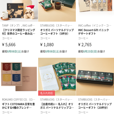
0566珈琲製作所
「コーヒーによって人々に感動と驚きを感じてもらいた
い」
レアコーヒー専門店【0566珈琲製作所】はコーヒーの焙煎を中心
業務として世界のコーヒーを発掘、そして輸入を行うだけでな
く、お酒が薫るノンアルコールのハイブリッドコーヒーを開発す
るなど新たなコーヒーの創造、開発を行っております。
珈琲好きな大切な方への贈り物に
どんな「珈琲通」も唸らせる！希少価値の高い究極のプレミアム
セレクション！どうぞ究極のレアコーヒーによるドリップバッグ