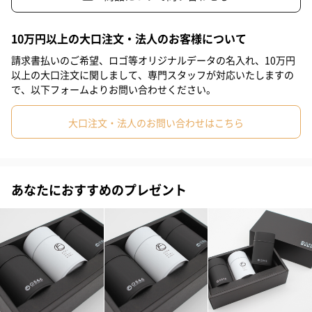
どんな「珈琲通」をも唸らせる！
#息子
#姉
#妹
#兄
#弟
#女子大学生
#彼女
10万円以上の大口注文・法人のお客様について
希少価値の高い究極のプレミアムセレクション！
#同僚男性
#同僚女性
#上司男性
#上司女性
#祖父
最上級の喜びと幸せを大切なあの方へ！！
請求書払いのご希望、ロゴ等オリジナルデータの名入れ、10万円
以上の大口注文に関しまして、専門スタッフが対応いたしますの
#祖母
#母親
#父親
#妻
#夫
#女性
#男性
で、以下フォームよりお問い合わせください。
#男友達
#女友達
#彼氏
#20代前半
#20代後半
#30代
0566珈琲製作所の粋を結集させた至極の8種！
大口注文・法人のお問い合わせはこちら
#40代
#50代
#60代
#70代
#80代
#90代
幻のコーヒー・コピルアック、パナマの希少品種ゲイシャ、絶海
の孤島ガラパゴスのクラッシックブルボンに人気NO,1の0566ブレ
あなたにおすすめのプレゼント
ンド、さらに0566珈琲製作所が開発したお酒とコーヒーが融合し
たハイブリッドコーヒーからラム・ジン・ワイン・和酒の4種。
トータル全8種類が堪能できる贅を尽くした究極のドリップバッグ
完全版セット！
パッケージにはコーヒーの銘柄がデザインされ期待感が膨