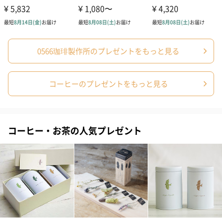
をご堪能ください。
0566珈琲製作所のプレゼントをもっと見る
商品詳細情報
外装サイズ
幅23cmX縦14.5cmX高さ7cm
コーヒーのプレゼントをもっと見る
賞味期限／消
賞味期限/発送から180日
費期限
購入者最低保
賞味期限/発送から180日
証残存賞味期
コーヒー・お茶の人気プレゼント
限
アレルゲン情
なし
報
原材料
コーヒー豆
粉か豆か
粉
内容量／数量
各12g×8個