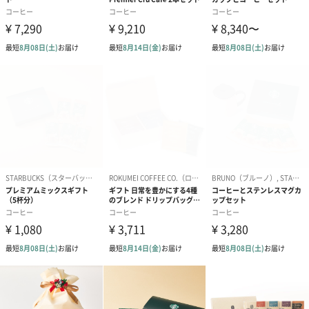
送る相手を選ばないドリップバッグは誰でも手軽に淹れることが
出来ます。通常ドリップバッグの製造は手間がかかることから外
注し機械で大量生産されることが多く鮮度が落ちやすくなってし
まいますが、0566珈琲製作所では一つ一つ手間を惜しまず手詰め
をし、出荷する分だけを製造することで常に新鮮なコーヒーを提
供しています。
旨さの秘密はたっぷり12グラムの大容量！
また、機械は通常10gまでしかバッグに充填できません。それを手
詰めにすることで12gという大容量を入れることが可能になりま
す。そうすることでしっかりとした香味をドリップすることが可
能になりました。希少価値の高いレアコーヒーをドリップバッグ
にするということはまさに丁寧な「手詰め」がベストの製造方法
です。最上級のものには最上級の仕事が必要！これらが0566珈琲
製作所ドリップバッグの旨さの秘密なのです。