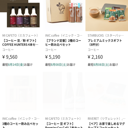
実感が包み込む濃厚でありながら爽やかな香味。
【NO,8《ハイブリッドコーヒー・和酒》】
洋酒にはないアプリコットのようなフルーツ感と香り、さらに優
全8種類の解説書を眺めながらコーヒーを楽しむ
世界地図をベースにした解説書を封入し、そのコーヒーの生産国
から希少性やこだわり、世界観を眺めながら楽しむことが出来ま
す。「DRIP COFFEE 8BAG」をドリップ、そして嗜むとき、たま
らない至福の時間を過ごすことが出来るに違いありません。
一つ一つ、手詰めにこだわるドリップバッグ