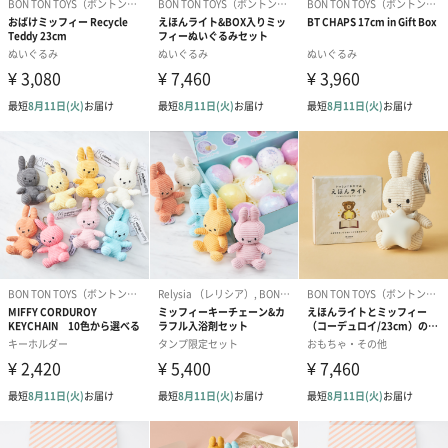
ダンボール装飾（ひま
ダンボール装飾（チュ
ダンボール装
わり）（720円）
ーリップ）（720円）
イトピンク×
ト）（580円）
紙袋
お渡し用の紙袋です。
商品に合わせたサイズをお届けします。
あり（280円）