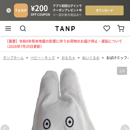
【重要】令和8年熊本地震の影響に伴うお荷物のお届け停止・遅延について
（2026年7月29日更新）
タンプホーム
>
ベビー・キッズ
>
おもちゃ
>
ぬいぐるみ
>
おばけミッフィー C
1
/
6