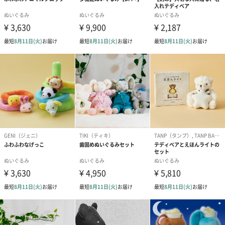
ラッピング
ギフトラッピングを施してお届けします。
リボン付きバッグ（クリーム）
リボン付きバッグ（グレー）
XL（350円）
XL（350円）
のしカード
商品の形質上、のしを直接添付できない商品にのし風のカードを
同梱します。
※のし下はご記入いただけません。
※カードのデザインは一部変更する場合があります。