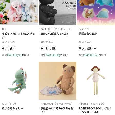
結婚祝い（御結婚御
出産祝い（御出産御
内祝い_蝶結び
祝）（110円）
祝）（110円）
（110円）
生花
生花のブーケを同梱します。
※9-15時にご注文いただく場合、最短のお届け可能日が通常より
も1日遅くなります。