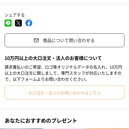
世界中の子どもたちへ 「しあわせ」を願い、「未来をまも
シェアする
る」想いをこめて
1933年にオランダで設立されたBON TON TOYS（ボントントイ
ズ）は、歴史あるぬいぐるみのメーカー。ぬいぐるみを作ってき
商品について問い合わせる
た長きに渡るヒストリーと、子どもたちにもっと幸せになってほ
しいという想いの中から誕生したのが「miffy collection」です。
10万円以上の大口注文・法人のお客様について
ものづくりにおいて、第一に子どものしあわせと未来をまもるこ
請求書払いのご希望、ロゴ等オリジナルデータの名入れ、10万円
とを大切にしているBON TON TOYSは、ぬいぐるみを触ったり持
以上の大口注文に関しまして、専門スタッフが対応いたしますの
った時の幸福感だけではなく、今と未来の子どもたちが住まう地
で、以下フォームよりお問い合わせください。
球環境までを見据えて、メーカーとしての責任をはたしていま
す。
大口注文・法人のお問い合わせはこちら
商品詳細情報
あなたにおすすめのプレゼント
サイズ
幅17.5cm×縦12cm×高さ23cm