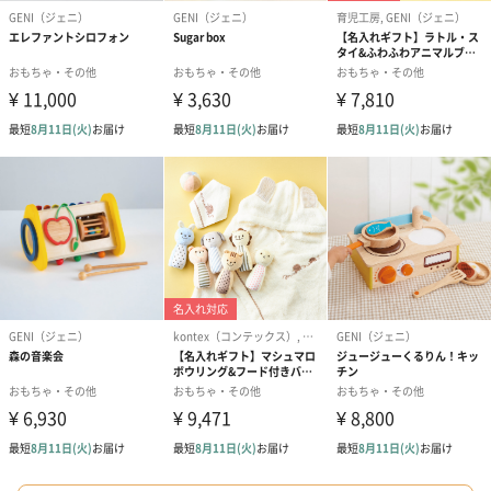
スキンケアグッズ
スキンケアグッズを同梱してお届けします。
ハンドクリーム3本セッ
シャワージェル＆ハン
シャワージェ
ト【ありがとう】
ドクリーム（ピンクグ
ドクリーム（
（1,100円）
レープフルーツ）
ッシュローズ）（
（2,145円）
円）
リラックスグッズ
リラックスグッズを同梱してお届けします。