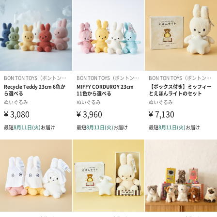
原材料
おばけ：リネン55％・コットン45％ 表地：ポリエス
テル・ウール 中材：リサイクルポリエステル
原産国
中国
商品オプション情報
お届けボックスオプション
配送用のダンボールを装飾いたします。お相手のご住所に直接お
送りする際に人気のオプションです。お相手に直接手渡しする場
合は、紙袋との併用もおすすめです。