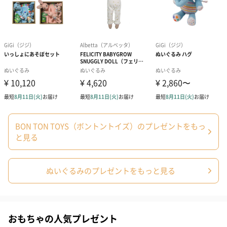
プリザーブドフラワー
プリザーブドフラワー
アミュレット 
ブーケ（ピンク）
ブーケ（ブルー）
ク）（1,500円
（2,580円）
（2,580円）
紅茶・コーヒー・スイーツ
紅茶・コーヒー・スイーツを同梱してお届けいたします。ギフト
への＋αにおすすめです。
BON TON TOYS（ボントントイズ）のプレゼントをもっ
と見る
ぬいぐるみのプレゼントをもっと見る
アールグレイ（HAPPY
アールグレイティー
フルーツティー
おもちゃの人気プレゼント
BIRTHDAY TO YOU）
（660円）
円）