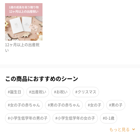
おおきなチェック柄が印象的なぬいぐるみです。
やわらかフランネル生地のチェック柄で、少し起毛したやわらか
い素材がぬいぐるみをさらに愛らしくしています。ほっこりやさ
しい雰囲気に、大胆なレッドのタータンチェックとオレンジのブ
ロックチェックが映えます。
12ヶ月以上の出産祝
い
いつでもおばけに変身できる！
この商品におすすめのシーン
おばけのシーツはいつでも取り外せるから、いつでも変身できち
ゃう。
#誕生日
#出産祝い
#お祝い
#クリスマス
同じ23cmシリーズの他の素材のミッフィーに着せ替えることも可
#女の子の赤ちゃん
#男の子の赤ちゃん
#女の子
#男の子
能です。
#小学生低学年の男の子
#小学生低学年の女の子
#0-1歳
#2歳
#3歳
#4歳
#5歳
BON TON TOYS（ボントントイズ）