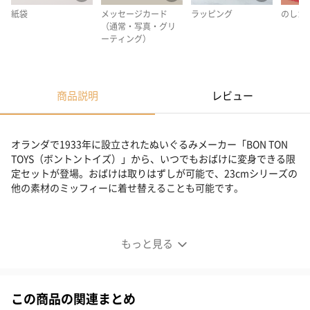
紙袋
メッセージカード
ラッピング
のしカ
（通常・写真・グリ
ーティング）
商品説明
レビュー
オランダで1933年に設立されたぬいぐるみメーカー「BON TON
TOYS（ボントントイズ）」から、いつでもおばけに変身できる限
定セットが登場。おばけは取りはずしが可能で、23cmシリーズの
他の素材のミッフィーに着せ替えることも可能です。
おばけミッフィー Check 23cm Red Check
もっと見る
日本限定商品！
「おばけミッフィー」がBON TON TOYSより数量限定で登場！
この商品の関連まとめ