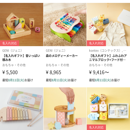
（660円）
スイーツ
スイーツを同梱してお届けいたします。ギフトへの＋αにおすすめ
です。
ゼリーバウム カット
麦わらパンダバウム
3層デザート 
（レモン＆紅茶）（432
（バナナ味）（540円）
ェ〜国産フル
円）
り〜 3号（86