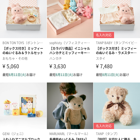
メッセージカード（通常・写真・グリーティング）
誕生日や結婚祝い・出産祝いなど、様々なシーンのメッセージカ
ードを同梱します。
メッセージカードや封筒のデザインは一部変更する場合がありま
す。
写真付きメッセージカ
写真付きメッセージカ
【誕生日】Hap
ード（680円）
ード（Thank you）ピ
Birthday ホ
ンク（680円）
刷なし）（11