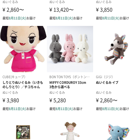
シーズンブーケ（ひま
ブーケ（ホワイトグリ
ブーケ（ピン
わり）（1,880円）
ーン）（1,650円）
（1,650円）
ドライフラワー・プリザーブドフラワー
自然のお花で作ったドライフラワー・プリザーブドフラワーを同
梱します。
一部花材が写真と異なる場合がございます。予めご了承くださ
い。パッケージに入れてお届けします。