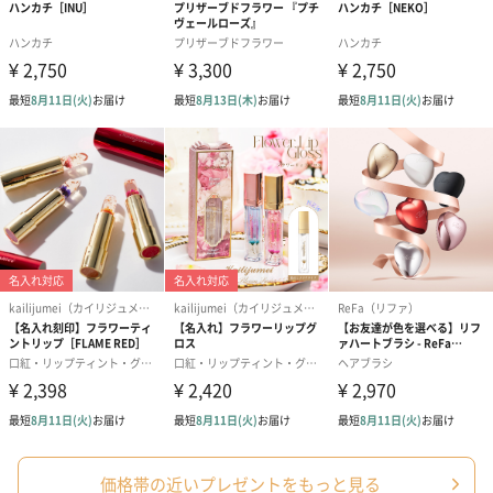
フラッグカプセル：イ
フラッグカプセル：イ
ショートイン
ンセンススティック
ンセンススティック
（GRAPE AND
（END）（880円）
（St.OSMANTHUS）
（880円）
（880円）
おつまみ・その他
お酒にぴったりのおつまみ・サプリを同梱してお届けいたしま
す。
いぶりがっことチーズ
ごろっとうまみ チーズ
しょっつるナッ
価格帯の近いプレゼントをもっと見る
のオイル漬（981円）
のオイル漬（塩麹&レモ
円）