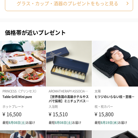
テーブルフォーク/21.5cm
グラス・カップ・酒器のプレゼントをもっと見る
重量
【ビアベッセル ＜ペア＞】
490g
※パッケージ含む
価格帯が近いプレゼント
【ビアベッセル ナイト Ｓ ＜ペア＞ 】
160g
【ビアベッセル ナイト Ｌ ＜ペア＞ 】
146g
特記事項
【ビアベッセル 】
食洗機対応
※ 推奨温水設定 70℃以下。
※ 研磨剤・漂白剤等が含まれた食洗機用洗剤はご使
用できません。
耐熱温度：70℃以下
商品オプション情報
紙袋