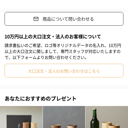
トラリーセットをお届け。
#米寿祝い
#クリスマス
#結婚祝い
#母の日
#父の日
結婚祝いなどペアグッズの贈り物におすすめです。
商品について問い合わせる
#お祝い
#お礼
#記念日
#パーティー
#サプライズ
#お中元
#誕生日
#バレンタイン
#ホワイトデー
10万円以上の大口注文・法人のお客様について
ビアベッセル
請求書払いのご希望、ロゴ等オリジナルデータの名入れ、10万円
#敬老の日
#入学祝い
#就職祝い
#引っ越し祝い
以上の大口注文に関しまして、専門スタッフが対応いたしますの
で、以下フォームよりお問い合わせください。
#自分へのご褒美
#退職祝い
#部下男性
#弟
#兄
#妹
洗練されたシルエットのビアグラスならではの、クリーミーさと
大口注文・法人のお問い合わせはこちら
#姉
#息子
#娘
#姪
#甥
#女子大学生
#部下女性
コクを鮮明に伝えるきめの細かい泡立ち。
最後までしっかりと残る泡のふたで、麦やホップ本来の香りを逃
#義父
#義母
#取引先男性
#取引先女性
#親戚男性
がさず、最後の一口までビール感をやさしく保つ印象に。
#親戚女性
#母親
#彼氏
#女友達
#男友達
#男性
あなたにおすすめのプレゼント
手作りが生み出すやさしいくちあたりだからこそ、表現できる味
#女性
#夫
#妻
#父親
#彼女
#祖母
#祖父
わいをぜひお楽しみください。
#上司女性
#上司男性
#同僚女性
#同僚男性
#男子大学生