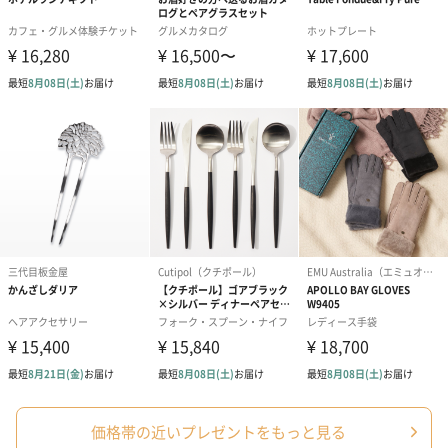
写真付きメッセージカ
写真付きメッセージカ
【誕生日】Hap
ード（680円）
ード（Thank you）ピ
Birthday ホ
ンク（680円）
刷なし）（11
ラッピング
ギフトラッピングを施してお届けします。
価格帯の近いプレゼントをもっと見る