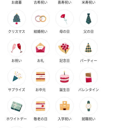
お歳暮
古希祝い
喜寿祝い
米寿祝い
梱します。
一部花材が写真と異なる場合がございます。予めご了承くださ
い。パッケージに入れてお届けします。
クリスマス
結婚祝い
母の日
父の日
お祝い
お礼
記念日
パーティー
プリザーブドフラワー
プリザーブドフラワー
アミュレット 
ブーケ（ピンク）
ブーケ（ブルー）
ク）（1,500円
（2,580円）
（2,580円）
サプライズ
お中元
誕生日
バレンタイン
ぬいぐるみ
愛らしいぬいぐるみを同梱してお届けします。
ホワイトデー
敬老の日
入学祝い
就職祝い
誕生日・記念日・出産祝いなどのシーンにおすすめです。