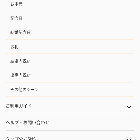
お中元
記念日
プレミアムビール イネ
実楽山田錦 特別純米
ジョニ－ウォ
結婚記念日
ディット（712円）
酒（655円）
ブラック１２年（
円）
お礼
結婚内祝い
おつまみ・その他
出産内祝い
お酒にぴったりのおつまみ・サプリを同梱してお届けいたしま
す。
その他のシーン
ご利用ガイド
ヘルプ・お問い合わせ
タンプ公式SNS