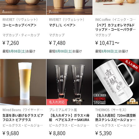
壊す過度な植林や、環境汚染につながる農薬の使用も必要ありま
せん。
竹は最小限の土地で効率よく、繰り返し利用することができる天
然エコ資源。
環境問題・温暖化問題の一因である森林伐採を食い止める有効な
資源活用法の一つです。
自然派塗装
ロハスコートとは、天然緑茶成分配合の塗料と、竹本来の持つフ
ィトンチッドの相乗効果で「大腸菌・黄色ブドウ球菌の抑制」を
実証した独自開発のコーティング技術です。
【RIVERET】の食器は全てこの新技術ロハスコートを実施し、よ
り安心・安全な天然素材食器を製造しております。
※全ての菌に対する抑制・永続的な効果を保証するものではあり