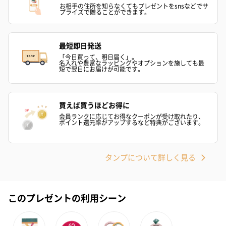
結婚祝い（御結婚御
出産祝い（御出産御
内祝い_蝶結び
お相手の住所を知らなくてもプレゼントをsnsなどでサ
祝）（110円）
祝）（110円）
（110円）
プライズで贈ることができます。
最短即日発送
結婚祝いちょい足しギフト
「今日買って、明日届く」。
名入れや豊富なラッピングやオプションを施しても最
結婚祝いギフトへの＋αにおすすめです。新生活を彩るギフトオプ
短で翌日にお届けが可能です。
ションをご用意いたしました。
商品と同梱してお届けいたします。
買えば買うほどお得に
会員ランクに応じてお得なクーポンが受け取れたり、
ポイント還元率がアップするなど特典がございます。
タンプについて詳しく見る
ブライダルロリポップ
ブライダルロリポップ
夫婦箸と箸置
このプレゼントの利用シーン
ドレス（いちご味)
タキシード（コーラ味)
（2,420円）
（1,122円）
（1,122円）