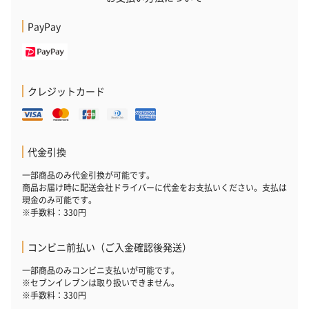
（2,145円）
円）
PayPay
リラックスグッズ
リラックスグッズを同梱してお届けします。
クレジットカード
代金引換
一部商品のみ代金引換が可能です。
商品お届け時に配送会社ドライバーに代金をお支払いください。支払は
現金のみ可能です。
※手数料：330円
かき氷入浴剤4点セット
かき氷入浴剤4点セット
バスフラワー
（ブルー）（748円）
（イエロー）（748円）
【Thank you】
コンビニ前払い（ご入金確認後発送）
円）
一部商品のみコンビニ支払いが可能です。
※セブンイレブンは取り扱いできません。
※手数料：330円