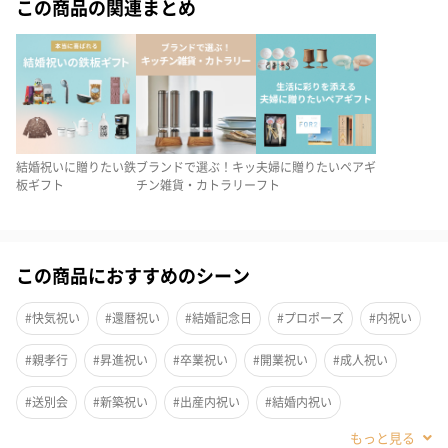
この商品の関連まとめ
結婚祝いに贈りたい鉄
ブランドで選ぶ！キッ
夫婦に贈りたいペアギ
板ギフト
チン雑貨・カトラリー
フト
この商品におすすめのシーン
#快気祝い
#還暦祝い
#結婚記念日
#プロポーズ
#内祝い
#親孝行
#昇進祝い
#卒業祝い
#開業祝い
#成人祝い
#送別会
#新築祝い
#出産内祝い
#結婚内祝い
洗練されたシルエットのビアグラスと熟練の職人が一つ一つ丁寧
に作り上げたポルトガルのカトラリーメーカー「クチポール」カ
#その他内祝い
#法人
#お歳暮
#古希祝い
#喜寿祝い