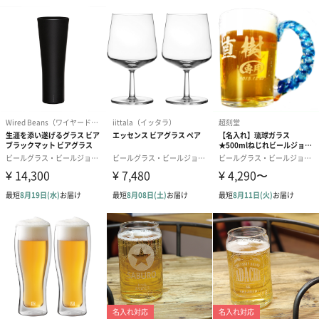
洗練されたデザイン
CutipolのGOAシリーズは品質が良くおしゃれなのに主張しすぎな
いデザインのため、友達や同僚の結婚祝いに少しいいものを贈り
たい時、また、いつもお世話になっている先輩や上司の方、目上
の方への贈り物にもおすすめです。
【カトラリーセット】
テーブルスプーン、テーブルフォークのペアセット。Cutipolオリ
ジナルボックスに入れてお届けします。
食卓をランクアップさせるデザイン
ハンドメイド研磨まで1本1本熟練の職人によってハンドメイドで
作られています。
人の手によって作られたことによって柔らかなカーブや繊細な仕