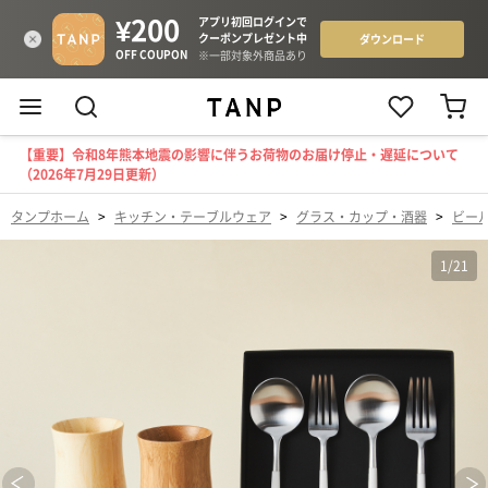
【重要】令和8年熊本地震の影響に伴うお荷物のお届け停止・遅延について
（2026年7月29日更新）
タンプホーム
>
キッチン・テーブルウェア
>
グラス・カップ・酒器
>
ビー
1
/
21