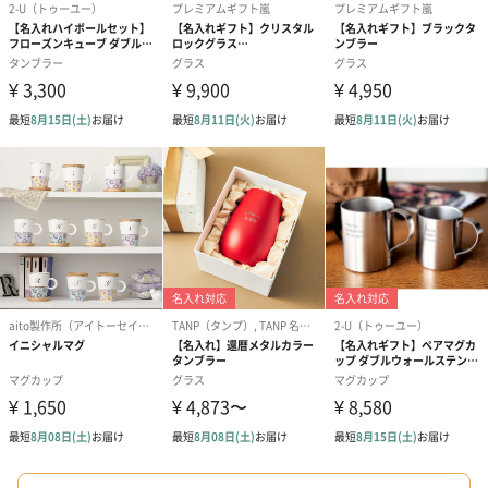
表面塗装：ウレタン（LOHASコート）
※食品衛生基準適合の日本製塗料
原材料産地：中国
※自社保有竹林にて収穫
木地 ー 中国
仕上げ・塗り ー 日本
※全工程 自社工場にて製造
【カトラリーセット】
18-10ステンレス・樹脂
サイズ
【ビアベッセル ＜ペア＞】
口径 65mm×高さ185mm 容量約 380ml
（外箱）260mm×260mm×100mm
【ビアベッセル ナイト Ｓ ＜ペア＞ 】
口径260mm×高さ100mm
（外箱）幅230mm×奥行100mm×高さ130mm
【ビアベッセル ナイト Ｌ ＜ペア＞ 】
口径70mm×高さ180mm 容量約 250ml
【カトラリーセット】
テーブルスプーン/21.3cm