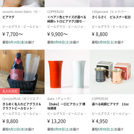
もちろん陶器やガラス製食器と変わらず、食器用中性洗剤で洗う
ことが可能です。
※ 推奨温水設定 70℃以下。。
※ 漂白剤・研磨剤等が含まれた食洗機用洗剤は使用不可です。
「Cutipol（クチポール）」のカトラリーセット
世界中で愛されるポルトガルのカトラリーブランド「Cutipol」の
カトラリーペアセット。
シンプルだけれど飽きの来ない洗練されたデザインはどんなテー
ブルウェアにも合わせやすい。
見た目だけではなく、人間工学に基づいて設計されているので使
い勝手も◯。