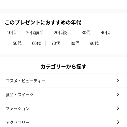
このプレゼントにおすすめの年代
アールグレイ（HAPPY
アールグレイティー
フルーツティー
10代
20代前半
20代後半
30代
40代
BIRTHDAY TO YOU）
（660円）
円）
（660円）
50代
60代
70代
80代
90代
カテゴリーから探す
スイーツ
コスメ・ビューティー
スイーツを同梱してお届けいたします。ギフトへの＋αにおすすめ
です。
食品・スイーツ
ファッション
アクセサリー