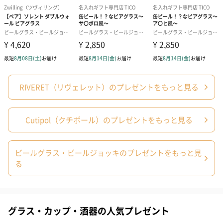
上げが可能となります。
ハンドメイドだからこそのあたたかみを感じられるカトラリーセ
ットです。
人間工学に基づいた設計
RIVERET（リヴェレット）のプレゼントをもっと見る
人が自然な状態で動ける環境や物を設計し、実際のデザインに役
立てる人間工学に基づいて設計されています。
Cutipol（クチポール）のプレゼントをもっと見る
そのため細くて華奢な柄と程よい重さのバランスがよく手にフィ
ットします。
ビールグラス・ビールジョッキのプレゼントをもっと見
る
「Cutipol（クチポール）」
ポルトガルのカトラリー専門ブランド
グラス・カップ・酒器の人気プレゼント