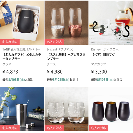
1920年代から、デザインから制作まで全て自社で行っています。
伝統的な技術と職人によって1本1本丁寧に作られているのが特徴
です。
家族経営から始まったブランドであるにも関わらず、今や世界中
から愛されるブランドです。
商品詳細情報
セット内容
【ビアベッセル 】
ビアグラス×2
【カトラリーセット】
テーブルスプーン×2、テーブルフォーク×2、
(Cutipolオリジナルボックス入り）
素材
【ビアベッセル 】
原産国：日本
原材料：天然孟宗竹