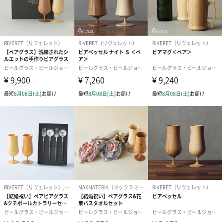
#10代
#20代前半
#20代後半
#30代
#40代
#50代
ビアベッセル ナイト Ｓ ＜ペア＞
#60代
#70代
#80代
#90代
騎士を思わせる凛とした佇まいのビアベッセル ナイト Ｓ。末広が
りのボウルの形状が手にしたときに持ちやすく、そして気品のあ
る印象を与えます。
ビールやワイン、ソフトドリンクなど、幅広いシーンで扱いやす
いサイズ。
ビアベッセル ナイト L ＜ペア＞
末広がりのボウルの形状が手にしたときに持ちやすく、そして気
品のある印象を与えます。
ビールやロングカクテル、ソフトドリンクなど、幅広いシーンで
扱いやすいサイズ。炭酸を含む飲み物におすすめです。