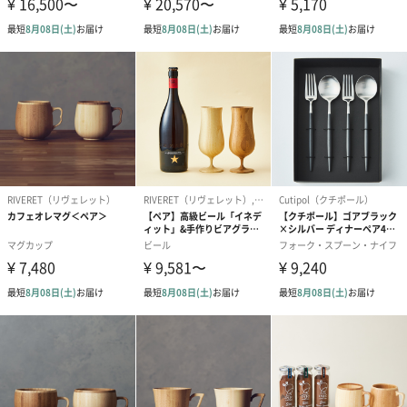
徹底的に素材にこだわる【RIVERET】
繊細な泡を持続させるその理由は、手作業によって丁寧に磨きあ
げられた、素材表面の滑らかさにあります。
それは陶器や金属、ガラス製には表現できない、天然素材ならで
はの資質。
カラーは天然素材本来の色味をいかした高級感のあるホワイト
と、高温で燻すことで色を変化させた趣のある色合いのブラウン
をご用意。
持続可能な天然エコ資材「天然孟宗竹」
【RIVERET】の食器に使われる孟宗竹は３～５年というとても短
いライフサイクルで大きく成長します。
地中を這うように広がる「地下茎」で増えていくため、生態系を