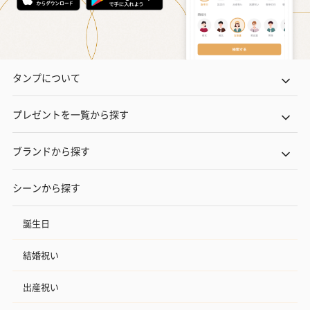
タンプについて
フラッグカプセル：イ
フラッグカプセル：イ
ショートイン
プレゼントを一覧から探す
ンセンススティック
ンセンススティック
（GRAPE AND
（END）（880円）
（St.OSMANTHUS）
（880円）
ブランドから探す
（880円）
シーンから探す
お酒
誕生日
お酒を同梱してお届けいたします。
※20歳未満の方への酒類の販売はいたしません。
結婚祝い
出産祝い