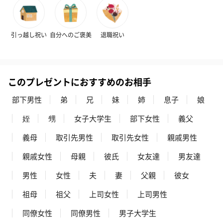
引っ越し祝い
自分へのご褒美
退職祝い
このプレゼントにおすすめのお相手
フラワーテディベア
テディベア（バニラ）
テディベア（
（2,390円）
（1,760円）
ル）（1,760円
部下男性
弟
兄
妹
姉
息子
娘
姪
甥
女子大学生
部下女性
義父
義母
取引先男性
取引先女性
親戚男性
紅茶・コーヒー・スイーツ
親戚女性
母親
彼氏
女友達
男友達
紅茶・コーヒー・スイーツを同梱してお届けいたします。ギフト
への＋αにおすすめです。
男性
女性
夫
妻
父親
彼女
祖母
祖父
上司女性
上司男性
同僚女性
同僚男性
男子大学生