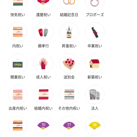
生花
快気祝い
還暦祝い
結婚記念日
プロポーズ
生花のブーケを同梱します。
※9-15時にご注文いただく場合、最短のお届け可能日が通常より
も1日遅くなります。
内祝い
親孝行
昇進祝い
卒業祝い
開業祝い
成人祝い
送別会
新築祝い
シーズンブーケ（ひま
ブーケ（ホワイトグリ
ブーケ（ピン
わり）（1,880円）
ーン）（1,650円）
（1,650円）
出産内祝い
結婚内祝い
その他内祝い
法人
ドライフラワー・プリザーブドフラワー
自然のお花で作ったドライフラワー・プリザーブドフラワーを同