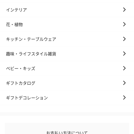
インテリア
ゼリーバウム カット
麦わらパンダバウム
3層デザート 
（レモン＆紅茶）（432
（バナナ味）（540円）
ェ〜国産フル
花・植物
円）
り〜 3号（86
キッチン・テーブルウェア
スキンケアグッズ
趣味・ライフスタイル雑貨
スキンケアグッズを同梱してお届けします。
ベビー・キッズ
ギフトカタログ
ギフトデコレーション
ハンドクリーム3本セッ
シャワージェル＆ハン
シャワージェ
ト【ありがとう】
ドクリーム（ピンクグ
ドクリーム（
お支払い方法について
（1,100円）
レープフルーツ）
ッシュローズ）（