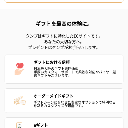
リボン付きバッグ（クリーム）
リボン付きバッグ（グレー）
ギフトを最高の体験に。
XL（350円）
XL（350円）
タンプはギフトに特化したECサイトです。
あなたの大切な方へ。
のしカード
プレゼントはタンプがお手伝いします。
商品の形質上、のしを直接添付できない商品にのし風のカードを
同梱します。
ギフトにおける信頼
※のし下はご記入いただけません。
日本最大級のギフト専門通販
手厚いカスタマーサポートで柔軟な対応やバイヤー厳
※カードのデザインは一部変更する場合があります。
選ギフトがございます。
オーダーメイドギフト
ギフトシーンに合わせた豊富なオプションで特別な日
を彩るカスタマイズが可能です。
eギフト