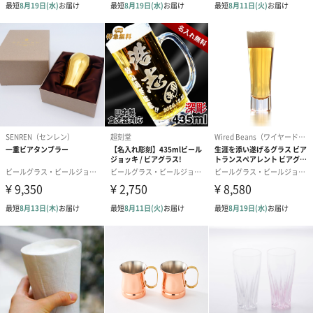
ません。
6層コーティング
陶器やガラス製食器と同様に普段使いとしてご使用いただけるよ
う、竹の内部まで浸透させる独自開発の6層コーティングを実施。
（食品衛生法適合塗料）
ワインやコーヒーなどの色移りや染み込みを防ぎます。
食洗器対応
【RIVERET】の食器は全て食洗機に対応。
天然素材食器では稀にみる、食器洗い乾燥機耐性テストに合格し
ております。