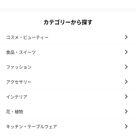
リラックスグッズ
カテゴリーから探す
リラックスグッズを同梱してお届けします。
コスメ・ビューティー
食品・スイーツ
ファッション
アクセサリー
かき氷入浴剤4点セット
かき氷入浴剤4点セット
バスフラワー
（ブルー）（748円）
（イエロー）（748円）
【Thank you】
インテリア
円）
花・植物
キッチン・テーブルウェア
ハンドタオル・ハンカチ