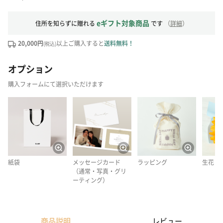
eギフト対象商品
住所を知らずに贈れる
です
（
詳細
）
20,000円
以上ご購入すると
送料無料！
(税込)
オプション
購入フォームにて選択いただけます
紙袋
メッセージカード
ラッピング
生花
（通常・写真・グリ
ーティング）
商品説明
レビュー