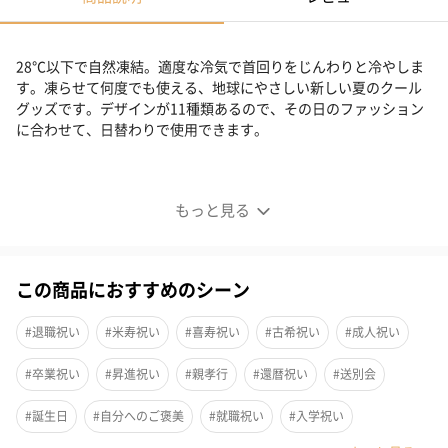
28℃以下で自然凍結。適度な冷気で首回りをじんわりと冷やしま
す。凍らせて何度でも使える、地球にやさしい新しい夏のクール
グッズです。デザインが11種類あるので、その日のファッション
に合わせて、日替わりで使用できます。
クールリング
もっと見る
クールな夏のお供、「OCRU」
28℃以下で自然凍結。適度な冷気で首回りをじんわりと冷やしま
この商品におすすめのシーン
す。凍らせて何度でも使える、地球にやさしい新しい夏のクール
グッズです。デザインが11種類あるので、その日のファッション
#退職祝い
#米寿祝い
#喜寿祝い
#古希祝い
#成人祝い
に合わせて、日替わりで使用できます。
#卒業祝い
#昇進祝い
#親孝行
#還暦祝い
#送別会
昨今の電気代が大幅に上がる中、OCRUを付けることで、冷房設定
#誕生日
#自分へのご褒美
#就職祝い
#入学祝い
温度を高くできるので、電気代の節約に繋がり、繰り返し使える