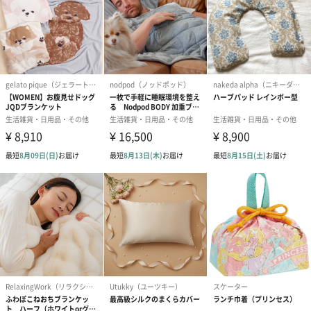
ない方は保冷バッグに入れて、溶けたら保冷バッグの凍った方と
交換するのもおすすめです。
通勤・通学やアウトドア、スポーツ観戦などでさまざまな場面で
活躍します。
クールリングとセットで贈るのも◎
OCRU専用クーラーバッグ はこちら
「OCRU（オクル）」
近年、熱中症が増加傾向にありますが、『大切な人を熱中症から
守る為に』から始まり、ただ体を熱から守るだけではなく、ファ
ッション性を高め、アクセサリー感覚で着けれることで、暑い日
でも”ちょっと気分が上がる”の想いを込めて完成させました。