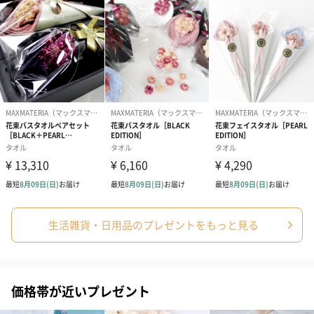
めご了承ください。
原産国／生産
中国
国
注意事項
凍結時、環境により本体表面に凹凸ができる場合がご
ざいますが、機能には問題ありません。
商品オプション情報
紙袋
お渡し用の紙袋です。
商品に合わせたサイズをお届けします。
生活雑貨・日用品のプレゼントをもっと見る
価格帯が近いプレゼント