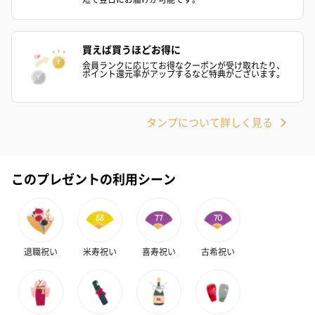
買えば買うほどお得に
会員ランクに応じてお得なクーポンが受け取れたり、
ポイント還元率がアップするなど特典がございます。
フラワーテディベア
テディベア（バニラ）
テディベア（
（2,390円）
（1,760円）
ル）（1,760円
タンプについて詳しく見る
このプレゼントの利用シーン
紅茶・コーヒー・スイーツ
紅茶・コーヒー・スイーツを同梱してお届けいたします。ギフト
への＋αにおすすめです。
退職祝い
米寿祝い
喜寿祝い
古希祝い