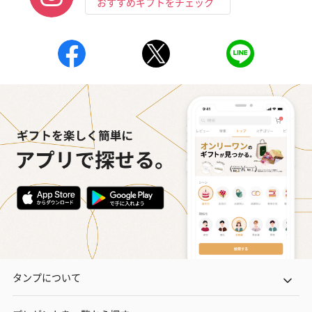
おすすめギフトをチェック
プレミアムビール イネ
酔鯨 純米吟醸 吟麗
実楽山田錦 
ディット（712円）
（704円）
酒（655円）
おつまみ・その他
お酒にぴったりのおつまみ・サプリを同梱してお届けいたしま
す。
タンプについて
いぶりがっことチーズ
ごろっとうまみ チーズ
しょっつるナッ