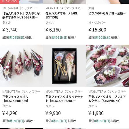
商品詳細情報
素材
【内側】PCM
【外側】TPU
商品本体サイ
【Mサイズ】
ズ
・首周りの寸法：36cm
・本体：縦20cm×横16cm
【Lサイズ】
・首周りの寸法：38.5cm
・本体：縦21cm×横17.5cm
※本体が凍結する時の形や製造の工程で起こるものと
して、若干の個体差がございます。
本体重量
【Mサイズ】140g
【Lサイズ】150g
※本体が凍結する時の形や製造の工程で起こるものと
して、若干の個体差がございます。
パッケージ外
アルミ袋またはクリアパッケージ
装
※2024年8月より外装パッケージがアルミ袋から、ク
リアパッケージに順次変更となります。
移行期間につきましては、新旧混在となりますので予