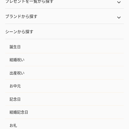
プレゼントを一覧から探す
のオイル漬（981円）
のオイル漬（塩麹&レモ
円）
ン）（981円）
ブランドから探す
シーンから探す
誕生日
結婚祝い
出産祝い
お中元
記念日
結婚記念日
お礼