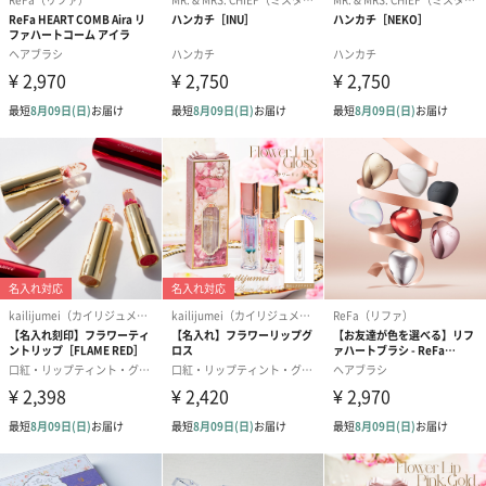
ード（680円）
ード（Thank you）ピ
Birthday ホ
ンク（680円）
刷なし）（11
ラッピング
ギフトラッピングを施してお届けします。
コットン巾着 【誕生
コットン巾着 【誕生
コットン巾着 
日】（グレー）L（600
日】（スモーキーピン
とう】 L（60
円）
ク）L（600円）