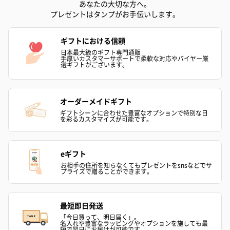
あなたの大切な方へ。
い。パッケージに入れてお届けします。
プレゼントはタンプがお手伝いします。
ギフトにおける信頼
日本最大級のギフト専門通販
手厚いカスタマーサポートで柔軟な対応やバイヤー厳
選ギフトがございます。
オーダーメイドギフト
プリザーブドフラワー
プリザーブドフラワー
アミュレット 
ギフトシーンに合わせた豊富なオプションで特別な日
を彩るカスタマイズが可能です。
ブーケ（ピンク）
ブーケ（ブルー）
ク）（1,500円
（2,580円）
（2,580円）
eギフト
お相手の住所を知らなくてもプレゼントをsnsなどでサ
ぬいぐるみ
プライズで贈ることができます。
愛らしいぬいぐるみを同梱してお届けします。
誕生日・記念日・出産祝いなどのシーンにおすすめです。
最短即日発送
「今日買って、明日届く」。
名入れや豊富なラッピングやオプションを施しても最
短で翌日にお届けが可能です。