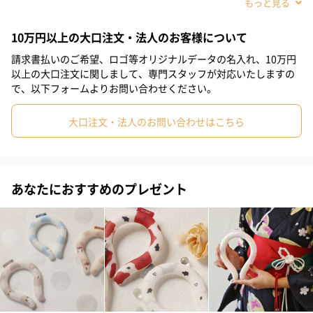
ので、環境にもお財布に優しい商品です。
#敬老の日
#クリスマス
#お礼
#お祝い
#父の日
10万円以上の大口注文・法人のお客様について
#母の日
#部下女性
#兄
#妹
#姉
#息子
#娘
請求書払いのご希望、ロゴ等オリジナルデータの名入れ、10万円
#姪
#甥
#部下男性
#弟
#義父
#義母
#取引先男性
最先端素材「PCM」でできたクールリング。
以上の大口注文に関しまして、専門スタッフが対応いたしますの
で、以下フォームよりお問い合わせください。
激しい温度変化から宇宙飛行士を保護するために研究開発された
#取引先女性
#親戚男性
#親戚女性
#女子中学生
新素材、PCMが使用されています。
大口注文・法人のお問い合わせはこちら
#女子高校生
#母親
#彼氏
#女友達
#男友達
#男性
#女性
#夫
#妻
#父親
#彼女
#祖母
#祖父
結露しないので、快適。
#上司女性
#上司男性
#同僚女性
#同僚男性
#男子大学生
あなたにおすすめのプレゼント
保冷剤などと違って結露しないため、首元が濡れず快適です。
#女子大学生
#20代前半
#20代後半
#30代
#40代
#50代
#60代
#70代
#80代
#90代
※冷蔵庫などで冷やした状態から使用する場合は温度差により結
露することがあります。