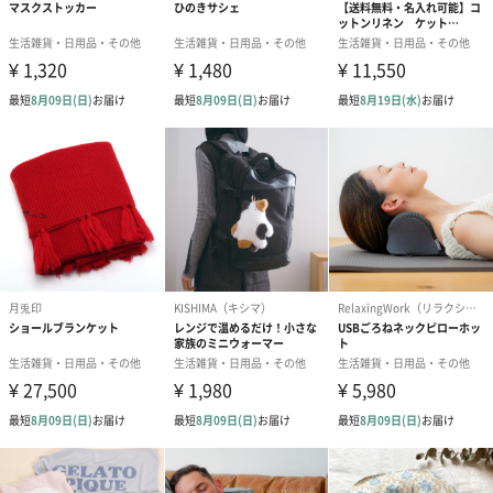
ん、通勤通学、家事、スポーツ全般、アウトドア、お出かけ
等々、幅広いシーンで使用されています。
冷房のない環境下、2本持って、使わない方は保冷ポーチに入れ
て、溶けたら保冷ポーチの凍った方と交換して使うのもおすすめ
です。28℃以下で凍結するので、流水等で外出先でも凍結できま
す。
発熱した時に冷やしたり、日焼けし過ぎた時に冷やしたりと、多
様な使い方ができるので、暑くなってくる季節の贈り物におすす
めです。
専用の保冷バッグとセットでギフトにも
凍結維持・再凍結を補助する保冷バッグのご用意も。
クールリングが2個収納可能で、お出かけの際に2本持って、使わ