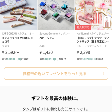
生花
生花のブーケを同梱します。
※9-15時にご注文いただく場合、最短のお届け可能日が通常より
も1日遅くなります。
シーズンブーケ（ひま
ブーケ（ホワイトグリ
ブーケ（ピン
価格帯の近いプレゼントをもっと見る
わり）（1,880円）
ーン）（1,650円）
（1,650円）
ドライフラワー・プリザーブドフラワー
ギフトを最高の体験に。
自然のお花で作ったドライフラワー・プリザーブドフラワーを同
梱します。
タンプはギフトに特化したECサイトです。
一部花材が写真と異なる場合がございます。予めご了承くださ