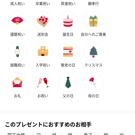
成人祝い
卒業祝い
昇進祝い
親孝行
アールグレイ（HAPPY
アールグレイティー
フルーツティー
BIRTHDAY TO YOU）
（660円）
円）
（660円）
還暦祝い
送別会
誕生日
自分へのご褒美
スイーツ
就職祝い
入学祝い
敬老の日
クリスマス
スイーツを同梱してお届けいたします。ギフトへの＋αにおすすめ
です。
お礼
お祝い
父の日
母の日
このプレゼントにおすすめのお相手
部下女性
兄
妹
姉
息子
娘
姪