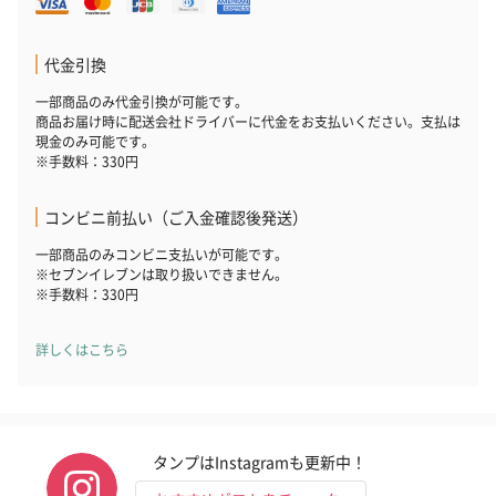
代金引換
一部商品のみ代金引換が可能です。
商品お届け時に配送会社ドライバーに代金をお支払いください。支払は
フラッグカプセル：イ
フラッグカプセル：イ
ショートイン
現金のみ可能です。
ンセンススティック
ンセンススティック
（GRAPE AND
※手数料：330円
（END）（880円）
（St.OSMANTHUS）
（880円）
（880円）
コンビニ前払い（ご入金確認後発送）
一部商品のみコンビニ支払いが可能です。
※セブンイレブンは取り扱いできません。
お酒
※手数料：330円
お酒を同梱してお届けいたします。
※20歳未満の方への酒類の販売はいたしません。
詳しくはこちら
タンプはInstagramも更新中！