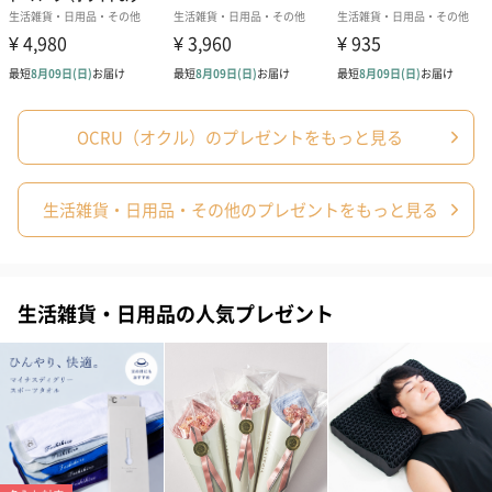
「OCRU」の取組み
●safety – 安全性
商品の素材が人体に影響が無い事を検査・確認済です。
OCRU（オクル）のプレゼントをもっと見る
●durability – 耐久性
生活雑貨・日用品・その他のプレゼントをもっと見る
耐久試験を実施し、永続的に使えることを確認済です。
●entertainment – 娯楽性
業界初「当たり付きスクラッチ」付き。
生活雑貨・日用品の人気プレゼント
お買い物にワクワク感をプラス。
●design – デザイン性
身につける事を楽しめるデザイン展開。