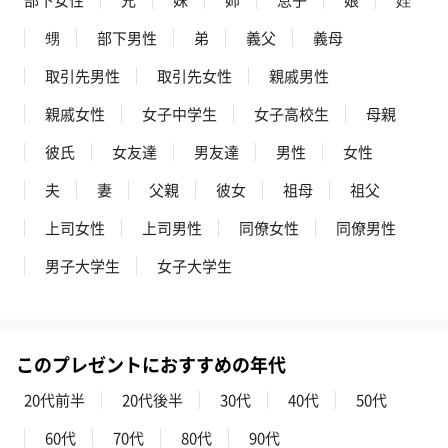
ゼリーバウム カット
麦わらパンダバウム
3層デザート 
（レモン＆紅茶）（432
（バナナ味）（540円）
ェ〜国産フル
甥
部下男性
弟
義父
義母
円）
り〜 3号（86
取引先男性
取引先女性
親戚男性
親戚女性
女子中学生
女子高校生
母親
スキンケアグッズ
彼氏
女友達
男友達
男性
女性
スキンケアグッズを同梱してお届けします。
夫
妻
父親
彼女
祖母
祖父
上司女性
上司男性
同僚女性
同僚男性
男子大学生
女子大学生
このプレゼントにおすすめの年代
ハンドクリーム3本セッ
シャワージェル＆ハン
シャワージェ
ト【ありがとう】
ドクリーム（ピンクグ
ドクリーム（
20代前半
20代後半
30代
40代
50代
（1,100円）
レープフルーツ）
ッシュローズ）（
（2,145円）
円）
60代
70代
80代
90代