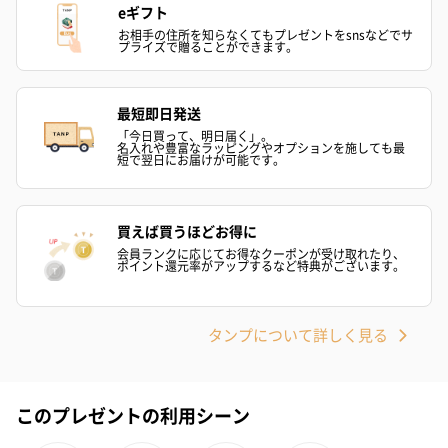
eギフト
お相手の住所を知らなくてもプレゼントをsnsなどでサ
プライズで贈ることができます。
おつまみ・その他
お酒にぴったりのおつまみ・サプリを同梱してお届けいたしま
最短即日発送
す。
「今日買って、明日届く」。
名入れや豊富なラッピングやオプションを施しても最
短で翌日にお届けが可能です。
買えば買うほどお得に
会員ランクに応じてお得なクーポンが受け取れたり、
ポイント還元率がアップするなど特典がございます。
いぶりがっことチーズ
ごろっとうまみ チーズ
しょっつるナッ
タンプについて詳しく見る
のオイル漬（981円）
のオイル漬（塩麹&レモ
円）
ン）（981円）
このプレゼントの利用シーン