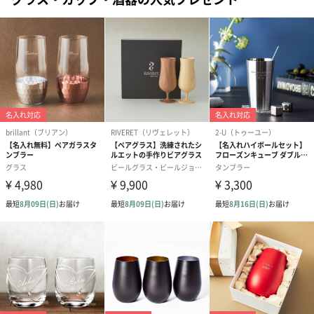
全体重量
【マグカップ】
330g
外装パッケー
【スマイリングティー】
ジ
巾着入り
（紅茶はアルミのジップバッグに入っています）
【マグカップ】
直方体化粧箱
パッケージ内
【マグカップ】
同封物
本体、取扱説明書
生産国
【スマイリングティー】
スリランカ（ヌワラエリヤ地方）
【マグカップ】
日本（岐阜）
賞味期限
【スマイリングティー】
製造年月日より4年
注意事項
食品につきましては、お客様のご都合による返品・交
換はいたしかねます。予めご了承ください。