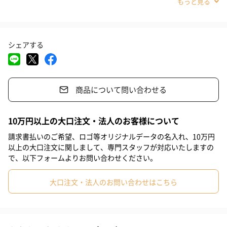
#結婚記念日
#還暦祝い
#誕生日
#退職祝い
やさしい味わいのフレーバーティーを、ふんわりガーゼ素材の巾
#自分へのご褒美
#引っ越し祝い
#就職祝い
#入学祝い
着に入れました。
シェアする
#敬老の日
#クリスマス
#記念日
#お礼
#お祝い
自然のままの香料をつかった体にやさしい2つのテイスト。
ひとつひとつにしっかりとした主張がありフルーティな香りとコ
#父の日
#母の日
#出産祝い
#結婚祝い
#男子大学生
クのあるテイストをお楽しみいただけます。
商品について問い合わせる
#親戚女性
#親戚男性
#取引先女性
#取引先男性
#義母
#義父
#部下女性
#部下男性
#娘
#息子
#姉
#妹
10万円以上の大口注文・法人のお客様について
ムレスナティーのフレーバー
#兄
#弟
#女子大学生
#彼女
#同僚男性
#同僚女性
請求書払いのご希望、ロゴ等オリジナルデータの名入れ、10万円
ムレスナティーのフレーバーは、スリランカのヌワラエリヤ地方
以上の大口注文に関しまして、専門スタッフが対応いたしますの
で採れる良質な茶葉（*Ｆ.Ｂ.Ｏ.Ｐ）に、スイスの有名香料メーカ
#上司男性
#上司女性
#祖父
#祖母
#母親
#父親
で、以下フォームよりお問い合わせください。
ー（WHO／FAOの安全認証取得）の天然果汁からなるナチュラル
#妻
#夫
#女性
#男性
#男友達
#女友達
#彼氏
フレーバーを浸透させた、自然の旨みを味わえるクオリティーの
大口注文・法人のお問い合わせはこちら
高い紅茶です。
#10代
#20代前半
#20代後半
#30代
#40代
#50代
苦味も渋味もないあっさりとした飲みやすい紅茶で水出しもでき
るほどフレッシュな茶葉を使用しています。
#60代
#70代
#80代
#90代