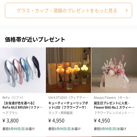
メッセージカード（通常・写真・グリーティング）
誕生日や結婚祝い・出産祝いなど、様々なシーンのメッセージカ
グラス・カップ・酒器のプレゼントをもっと見る
ードを同梱します。
メッセージカードや封筒のデザインは一部変更する場合がありま
す。
価格帯が近いプレゼント
写真付きメッセージカ
写真付きメッセージカ
【誕生日】Hap
ード（680円）
ード（Thank you）ピ
Birthday ホ
ンク（680円）
刷なし）（11
包装紙
ラッピングを施してお届けいたします。