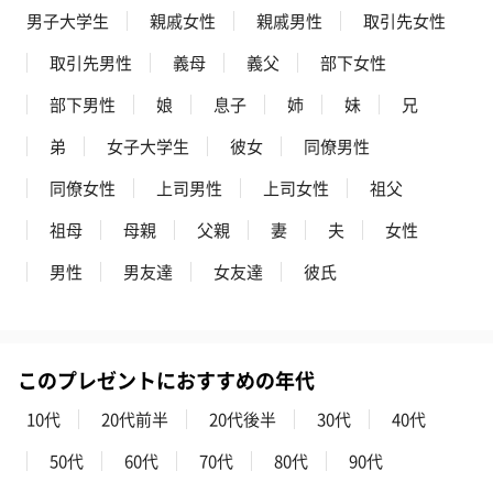
男子大学生
親戚女性
親戚男性
取引先女性
取引先男性
義母
義父
部下女性
部下男性
娘
息子
姉
妹
兄
弟
女子大学生
彼女
同僚男性
同僚女性
上司男性
上司女性
祖父
祖母
母親
父親
妻
夫
女性
男性
男友達
女友達
彼氏
このプレゼントにおすすめの年代
10代
20代前半
20代後半
30代
40代
50代
60代
70代
80代
90代