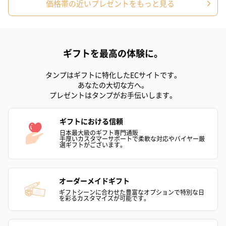
価格帯の近いプレゼントをもっと見る
シーズンブーケ（ひま
ブーケ（ホワイトグリ
ブーケ（ピン
わり）（1,880円）
ーン）（1,650円）
（1,650円）
ギフトを最高の体験に。
リラックスグッズ
タンプはギフトに特化したECサイトです。
あなたの大切な方へ。
リラックスグッズを同梱してお届けします。
プレゼントはタンプがお手伝いします。
ギフトにおける信頼
日本最大級のギフト専門通販
手厚いカスタマーサポートで柔軟な対応やバイヤー厳
選ギフトがございます。
オーダーメイドギフト
かき氷入浴剤4点セット
かき氷入浴剤4点セット
バスフラワー
ギフトシーンに合わせた豊富なオプションで特別な日
を彩るカスタマイズが可能です。
（ブルー）（748円）
（イエロー）（748円）
【Thank you】
円）