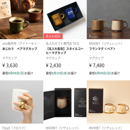
なめらかでしっとりとした質感で、磁器でありながら陶器のよう
なクラフト感のある質感が魅力です。磁器製なので電子レンジや
食器洗浄機でも使うことができます。
選べる6色のカラーバリエーション
「キキマグ」は美濃焼のなかでも代表的な「織部」「志野」「黄
瀬戸」「瀬戸黒」「鉄釉」「美濃伊賀」の色を現代的に再現した
カラーをラインナップしています。
グリーン：「織部」。緑色の釉をかけた「青織部」が最も有名
で、形や文様の斬新さも特徴です。
イエロー：「黄瀬戸」。淡黄色の釉をかけており質感は柔らかみ
があり、落ち着いた黄色の色をしています。
ホワイト：「志野」。白い釉を厚く施し柔らかみがあり、その釉