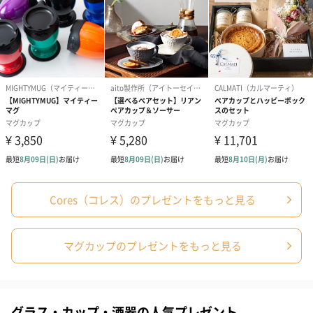
商品詳細情報
セット内容
マグカップ×1個
スマイリングティー×1袋
原材料
【スマイリングティー】
茶葉（*Ｆ.Ｂ.Ｏ.Ｐ）
*Ｆ.Ｂ.Ｏ.Ｐ（Flowery.Broken.Orange.Pekoe.）茶葉
の等級
【マグカップ】
磁器
本体サイズ
【スマイリングティー】
Cores（コレス）のプレゼントをもっと見る
長さ135mm×幅100mm
【マグカップ】
幅120mm×奥行90mm×高さ85mm
マグカップのプレゼントをもっと見る
本体重量／内
【スマイリングティー】
容量
3包（1包2.5g）
【マグカップ】
250g／320ml
グラス・カップ・酒器の人気プレゼント