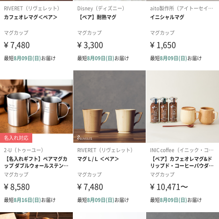
り、口の中にコーヒーがスムーズに流れ入り、おいしさとアロマ
を口の中全体で感じることができます。
口元のすぼんだ独特のかたちは、上部と下部2つの型をひとつにつ
ないでいます。
その境目を消す作業は人の手によってとても繊細な作業でおこな
われ、一般的なマグカップとは、かかる工程と手間が大きく異な
ります。
日本最大の陶磁器生産地で作られる美しい美濃焼
日本最大の陶磁器生産地として知られる、岐阜県。
「キキマグ」は、この地で古くから伝わる美濃焼でつくられてい
ます。
美農焼きは岐阜県で生産される陶磁器で様々な種類が存在し、伝
統的工芸品に指定されているだけでも15種類あります。