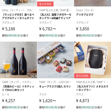
お水は軟水をお使いいただくことをおすすめします。沸騰したお
湯を注いで約40秒蒸らしてください。お砂糖は洗双糖を使用する
と紅茶の良さが引き立ちます。高級茶葉を使用しておりますので
冷めてもおいしく召し上がれます。
【HOT】
（1）ティーカップにティーバッグを1包入れ、沸騰したお湯を注
ぎます。蒸らす時間は40秒が目安です。
（2）お好みで砂糖を加え甘さを調節してください。
【ICE】
（1）ティーカップとグラスを用意します。
（2）ティーカップにティーバッグを1包入れ、沸騰したお湯をカ
ップ一杯に注ぎます。
（3）約40秒蒸らし、お好みで砂糖を加えてください。
（4）グラス一杯に氷を入れ、その中に紅茶を注ぎ、一気に冷やし
ます。