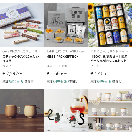
香りへのこだわりをかたちにした「キキマグ」
コーヒーの際立つ香りと風味を余すことなく楽しむために、細部
まで計算し、こだわり抜いてつくりあげたマグカップ、それが
「キキマグ」です。
特徴的なワイングラスのような形状と、温もりを感じさせる質
感。
カップを口にしたとたん、鼻から抜ける芳醇なアロマと味わいが
口の中いっぱいにやさしく広がります。
ワイングラスのようなお洒落なデザイン
ワイングラスのようなかたちは、マグの口を狭くすることによ