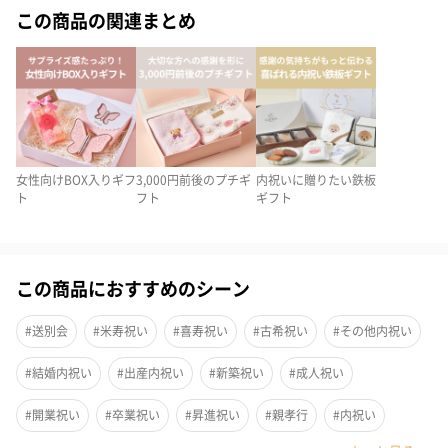
この商品の関連まとめ
内祝いにぴったりな、コーヒーツールブランド「Cores（コレ
ス）」のこだわり抜いてつくりあげたマグカップと、スマイリン
グティー（巾着入り）「セレクトアールグレイ・フルーツバスケ
ット」から選べる紅茶をセットにしました。専用のギフトボック
スに入れてお届けします。
女性向けBOX入りギフ
3,000円前後のプチギ
内祝いに贈りたい鉄板
ト
フト
ギフト
専用BOXをダンボールに梱包してお届け
※包装紙は有料オプションです。（段ボールデザインは変更にな
この商品におすすめのシーン
る可能性がございます）
#送別会
#米寿祝い
#喜寿祝い
#古希祝い
#その他内祝い
#結婚内祝い
#出産内祝い
#新築祝い
#成人祝い
スマイリングティー（巾着入り）
#開業祝い
#卒業祝い
#昇進祝い
#親孝行
#内祝い
ムレスナティーハウスのこだわりブレンドティー