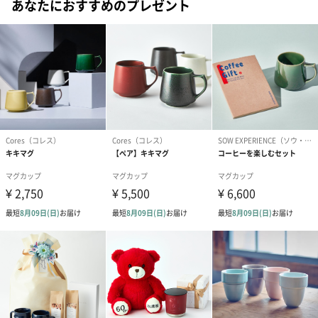
*Ｆ.Ｂ.Ｏ.Ｐ（Flowery.Broken.Orange.Pekoe.）茶葉の等級
あなたにおすすめのプレゼント
2種類のフレーバーからお選びいただけます
【セレクトアールグレイ】
ベルガモットで香りづけした伝統的なアールグレイ。
ストレートだけでなくミルクやアイスにも合うオールマイティー
な紅茶です。
【フルーツバスケット】
マンゴー、リンゴ、アプリコットなどのフルーツにメープルを合
わせた華やかな香り。
テーブルの上にお花を添えて優雅な気分でお茶の時間を楽しんで
みてはいかがですか。
おいしい紅茶のつくり方