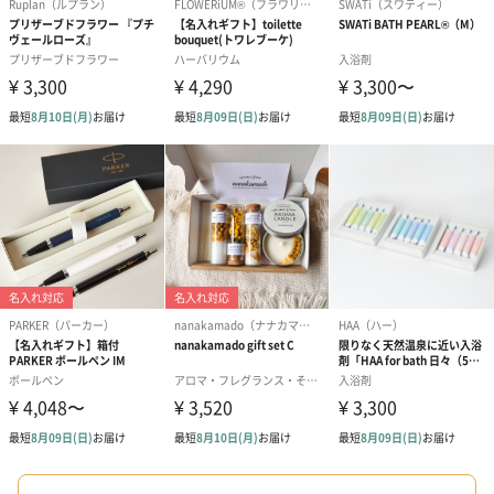
結婚祝い（結婚御祝）
出産祝い（御出産祝）
金銀結び切り(
（110円）
（110円）
い用)（寿）（1
生花
生花のブーケを同梱します。
※9-15時にご注文いただく場合、最短のお届け可能日が通常より
も1日遅くなります。