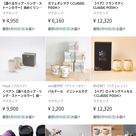
は均一ではなく、不完全な中にそれぞれ個性があることが魅力で
す。
ブラック：「瀬戸黒」。焼成中の釉薬が溶けている途中に窯から
引き出し、急冷させて黒く発色させていることから「引出黒(ひき
だしぐろ)」とも呼ばれています。
「キャメル」と「レッド」が新登場！
どなたでも使いやすい6色のラインナップからお選びいただけま
す。
内祝いや送別会などのギフトにおすすめ
こだわり抜いてつくりあげたマグカップと、2種類から選べる紅茶
をセットにしたタンプ限定のギフトです。内祝いや送別会など、
さまざまなシーンでぜひご利用ください。