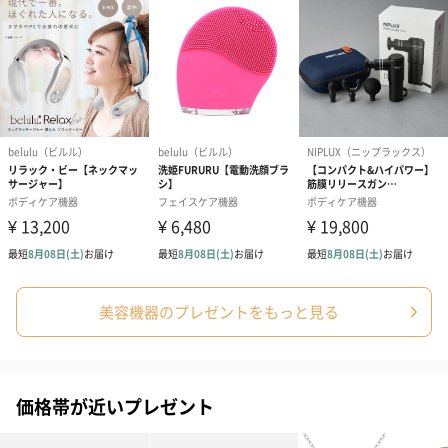
写真付きメッセージカ
写真付きメッセージカ
【誕生日】Hap
ード（680円）
ード（Thank you）ピ
Birthday ホ
ンク（680円）
刷なし）（11
包装紙
ラッピングを施してお届けいたします。
美容機器のプレゼントをもっと見る
価格帯が近いプレゼント