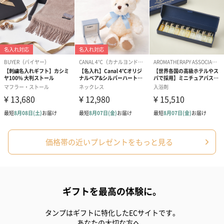
ぬいぐるみ
愛らしいぬいぐるみを同梱してお届けします。
誕生日・記念日・出産祝いなどのシーンにおすすめです。
フラワーテディベア
テディベア（バニラ）
テディベア（
（2,390円）
（1,760円）
ル）（1,760円
価格帯の近いプレゼントをもっと見る
紅茶・コーヒー・スイーツ
ギフトを最高の体験に。
紅茶・コーヒー・スイーツを同梱してお届けいたします。ギフト
への＋αにおすすめです。
タンプはギフトに特化したECサイトです。
あなたの大切な方へ。