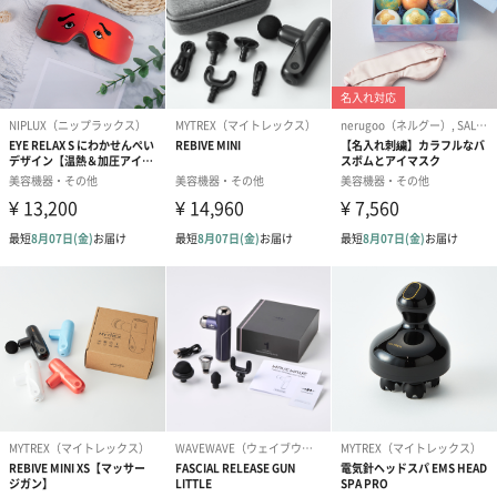
充電時間
約1.5時間
連続使用時間
約40分
※使用環境／使用モードにより異なる
自動OFF機能
連続 約15分
使用電池
リチウムイオンバッテリー
3.7V／660mAh
注意事項
ご使用に当たって
●使用前に必ず本体やアタッチメントに破損や異常がな
いか確認してください。
●ご使用は毎日でもOK。使用時間は1回10分としてく
ださい。
●本製品は防水型ではありません。
※使用中に違和感を感じた場合はすぐに使用を止め、
使用後に肌の様子をしっかりチェックしてください。
商品オプション情報