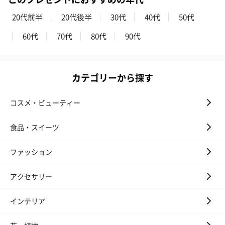
20代前半
20代後半
30代
40代
50代
60代
70代
80代
90代
ハンドタオル・ハンカチ
ハンドタオル・ハンカチを同梱してお届けいたします。ギフトへ
の＋αにおすすめです。
カテゴリーから探す
コスメ・ビューティー
食品・スイーツ
ファッション
花束ハンドタオル（ピ
花束ハンドタオル（ブ
花束ハンドタ
アクセサリー
ンク）（1,760円）
ルー）（1,760円）
ワイト）（1,7
インテリア