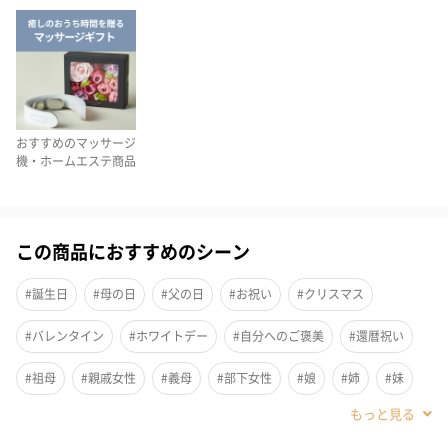
おすすめのマッサージ
機・ホームエステ商品
この商品におすすめのシーン
#誕生日
#母の日
#父の日
#お祝い
#クリスマス
#バレンタイン
#ホワイトデー
#自分へのご褒美
#還暦祝い
3種のアタッチメントで心地よさを自分好みにカスタマイズできる
#祖母
#親戚女性
#義母
#部下女性
#娘
#姉
#妹
「プレミアムビート」です。
#女子大学生
#同僚女性
#上司女性
#彼女
#母親