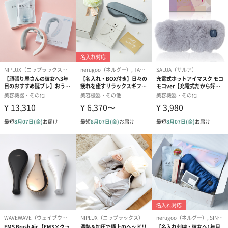
Beapro（ビープロ）は、潤いとリラックスをテーマに、持ち運び
に便利なコンパクトなデザインを中心に開発。スタンダードなお
手入れ〜マイクロカレント、プロエステ仕様のEMS〜RF機能ま
で。自分のお肌は自分で守る。貴方の美のプロへのお手伝いを
Beapro（ビープロ）がご提案します。
エレガントにセルフケアを
手のひらサイズで軽量コンパクトなので、ちょっと使ってサッと
収納できます。
振動も見た目もエレガントなセルフケアを贈り物にいかがでしょ
うか。
商品詳細情報