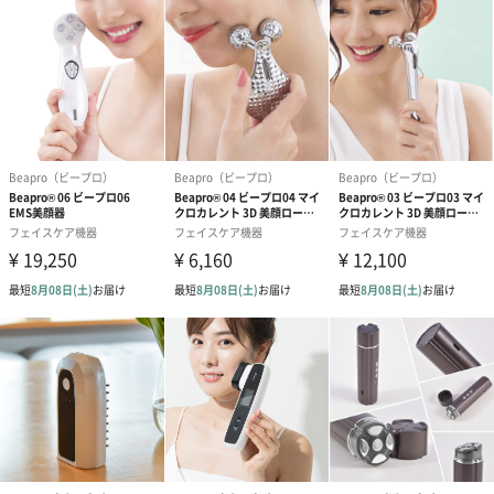
アタッチメントは片手で軽く引っ張るだけで簡単に抜けます。
装着する時も軽く押し込むだけでOK。
汚れたらアタッチメント部分は外して水洗い可能です。
セット内容
本体×1
アタッチメント×各1（3種）
本体充電用TypeーCケーブル×1
取扱説明書・保証書（本書）×1
国内メーカー 安心の6ヶ月保証付き