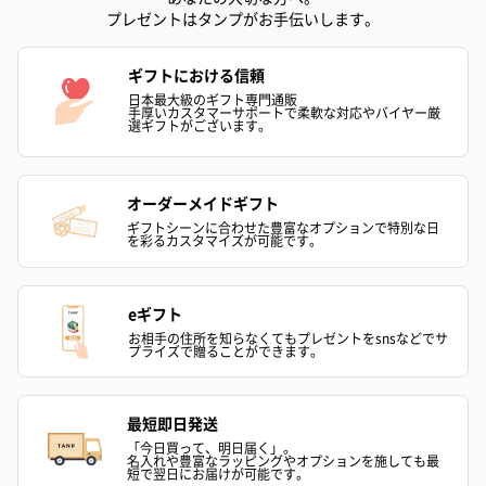
プレゼントはタンプがお手伝いします。
ギフトにおける信頼
日本最大級のギフト専門通販
手厚いカスタマーサポートで柔軟な対応やバイヤー厳
選ギフトがございます。
アールグレイ（HAPPY
アールグレイティー
フルーツティー
オーダーメイドギフト
BIRTHDAY TO YOU）
（660円）
円）
（660円）
ギフトシーンに合わせた豊富なオプションで特別な日
を彩るカスタマイズが可能です。
eギフト
お相手の住所を知らなくてもプレゼントをsnsなどでサ
プライズで贈ることができます。
スイーツ
スイーツを同梱してお届けいたします。ギフトへの＋αにおすすめ
です。
最短即日発送
「今日買って、明日届く」。
名入れや豊富なラッピングやオプションを施しても最
短で翌日にお届けが可能です。