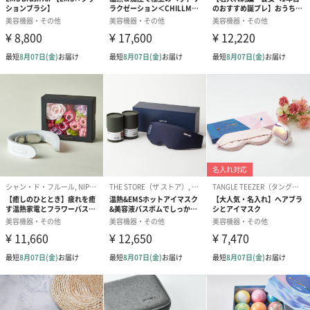
セット内容
本体×1
アタッチメント×各1（3種）
本体充電用TypeーCケーブル×1
取扱説明書・保証書（本書）×1
本体サイズ
長さ45mm×幅98mm×高さ140mm
本体重量
261g
（ラウンドボール型アタッチメントを装着した時）
パッケージ外
直方体化粧箱
装
パッケージ外
長さ170mm×幅156mm×高さ60mm
装サイズ
パッケージ全
494g
体重量
製造国
中国
素材
ABS／合金
入力
DC5V／1A（USB TypeーC）
消費電力
約10W