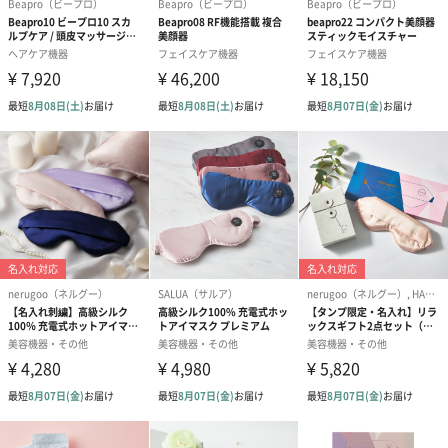
※説明書に従った正常な状況で発生した、自然故障、初期不良に
限ります。
日本語取扱説明書付き
「Beapro（ビープロ）」
美顔ローラーを中心とした、ヘルス&ビューティー器具ブランド。
Bea=BeautyとPro=Professionalを掛け合わせた響きで
『Beapro（ビープロ）』。美しさのプロを追求。毎日持ち歩きが
可能なように小型化し、性能はそのまま。豊富な種類を取り揃え
ているので、抱えている悩みに合わせてセレクトできます。旅行
やちょっとした空き時間にプチっと美顔。
美のプロになるのは貴方