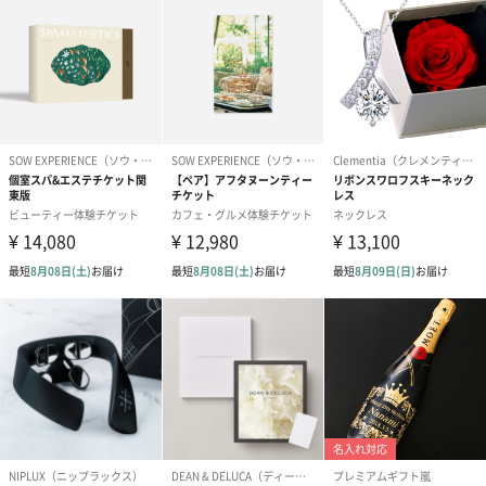
ゴールド（390円）
ピンク（390円）
グリーン（39
生花
生花のブーケを同梱します。
※9-15時にご注文いただく場合、最短のお届け可能日が通常より
も1日遅くなります。
シーズンブーケ（ひま
ブーケ（ホワイトグリ
ブーケ（ピン
わり）（1,880円）
ーン）（1,650円）
（1,650円）