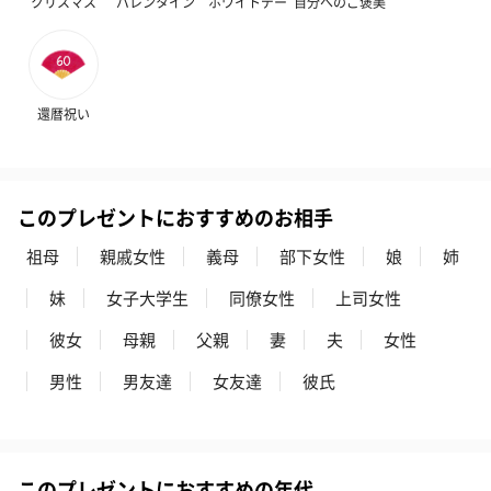
クリスマス
バレンタイン
ホワイトデー
自分へのご褒美
ハンドクリーム3本セッ
シャワージェル＆ハン
シャワージェ
ト【ありがとう】
ドクリーム（ピンクグ
ドクリーム（
（1,100円）
レープフルーツ）
ッシュローズ）（
（2,145円）
円）
還暦祝い
リラックスグッズ
このプレゼントにおすすめのお相手
リラックスグッズを同梱してお届けします。
祖母
親戚女性
義母
部下女性
娘
姉
妹
女子大学生
同僚女性
上司女性
彼女
母親
父親
妻
夫
女性
男性
男友達
女友達
彼氏
かき氷入浴剤4点セット
かき氷入浴剤4点セット
バスフラワー
（ブルー）（748円）
（イエロー）（748円）
【Thank you】
円）
このプレゼントにおすすめの年代