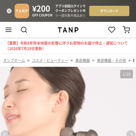
【重要】令和8年熊本地震の影響に伴うお荷物のお届け停止・遅延について
（2026年7月29日更新）
タンプホーム
>
コスメ・ビューティー
>
美容機器
>
美容機器・その他
>
B
1
/
29