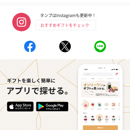
タンプはInstagramも更新中！
おすすめギフトをチェック
いぶりがっことチーズ
ごろっとうまみ チーズ
しょっつるナッ
のオイル漬（981円）
のオイル漬（塩麹&レモ
円）
ン）（981円）