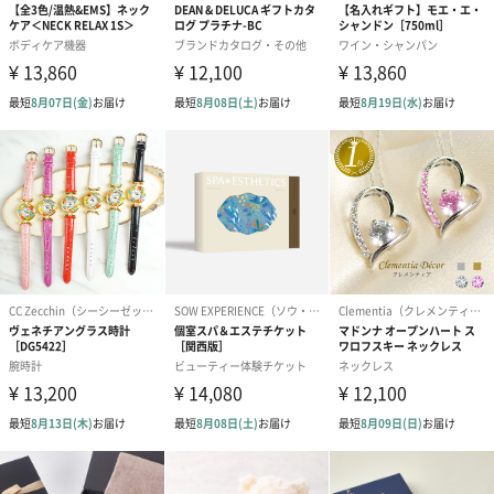
ドライフラワー・プリザーブドフラワー
自然のお花で作ったドライフラワー・プリザーブドフラワーを同
梱します。
一部花材が写真と異なる場合がございます。予めご了承くださ
い。パッケージに入れてお届けします。
プリザーブドフラワー
プリザーブドフラワー
アミュレット 
ブーケ（ピンク）
ブーケ（ブルー）
ク）（1,500円
（2,580円）
（2,580円）