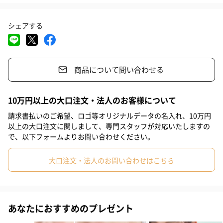
#父親
#妻
#夫
#女性
#男性
#男友達
#女友達
人間工学に基づいたデザイン
シェアする
#彼氏
#20代前半
#20代後半
#30代
#40代
#50代
#60代
#70代
#80代
#90代
3つのポイント
商品について問い合わせる
10万円以上の大口注文・法人のお客様について
3段階振動レベル調整
請求書払いのご希望、ロゴ等オリジナルデータの名入れ、10万円
以上の大口注文に関しまして、専門スタッフが対応いたしますの
で、以下フォームよりお問い合わせください。
3種のアタッチメント
大口注文・法人のお問い合わせはこちら
スイッチも、充電も全てがシンプル操作
あなたにおすすめのプレゼント
片手で装着できるアタッチメント