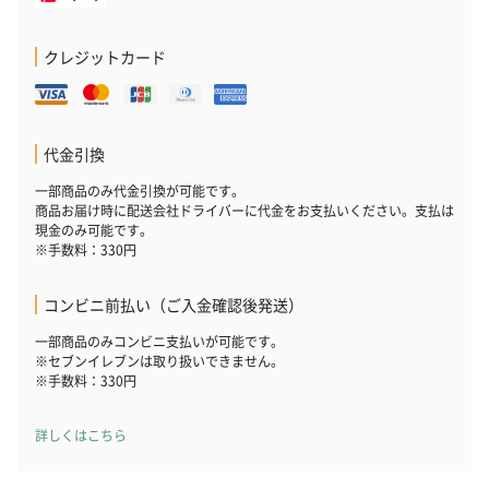
クレジットカード
代金引換
一部商品のみ代金引換が可能です。
プレミアムビール イネ
実楽山田錦 特別純米
ジョニ－ウォ
商品お届け時に配送会社ドライバーに代金をお支払いください。支払は
ディット（712円）
酒（655円）
ブラック１２年（
現金のみ可能です。
円）
※手数料：330円
コンビニ前払い（ご入金確認後発送）
おつまみ・その他
一部商品のみコンビニ支払いが可能です。
お酒にぴったりのおつまみ・サプリを同梱してお届けいたしま
※セブンイレブンは取り扱いできません。
す。
※手数料：330円
詳しくはこちら