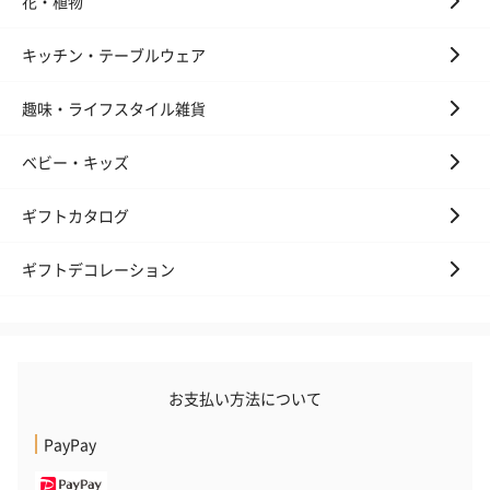
花・植物
キャンドル・お香
キャンドル・お香を同梱してお届けいたします。
キッチン・テーブルウェア
趣味・ライフスタイル雑貨
ベビー・キッズ
ギフトカタログ
フラッグカプセル：イ
フラッグカプセル：イ
ショートイン
ギフトデコレーション
ンセンススティック
ンセンススティック
（GRAPE AND
（END）（880円）
（St.OSMANTHUS）
（880円）
（880円）
お支払い方法について
お酒
PayPay
お酒を同梱してお届けいたします。
※20歳未満の方への酒類の販売はいたしません。