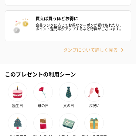
買えば買うほどお得に
会員ランクに応じてお得なクーポンが受け取れたり、
ポイント還元率がアップするなど特典がございます。
ゼリーバウム カット
麦わらパンダバウム
3層デザート 
（レモン＆紅茶）（432
（バナナ味）（540円）
ェ〜国産フル
タンプについて詳しく見る
円）
り〜 3号（86
このプレゼントの利用シーン
スキンケアグッズ
スキンケアグッズを同梱してお届けします。
誕生日
母の日
父の日
お祝い