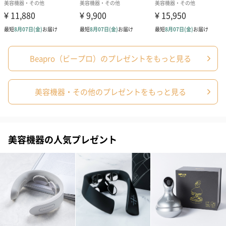
お届けボックスオプション
配送用のダンボールを装飾いたします。お相手のご住所に直接お
送りする際に人気のオプションです。お相手に直接手渡しする場
合は、紙袋との併用もおすすめです。
Beapro（ビープロ）のプレゼントをもっと見る
美容機器・その他のプレゼントをもっと見る
美容機器の人気プレゼント
ダンボール装飾（ひま
ダンボール装飾（チュ
ダンボール装
わり）（720円）
ーリップ）（720円）
イトピンク×
ト）（580円）
紙袋
お渡し用の紙袋です。